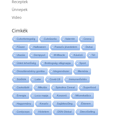
Receptek
Ünnepek
Video
Cimkék
Cukorbetegség
Cukrászda
Valentin
Cesna
Fűszer
Halloween
Passzív jövedelem
Dubai
Utazás
Gempyuri
M-Miracle
Kávézó
Tél
Üzleti lehetőség
Boldogság világnapja
Sport
Oroszlánsörény gomba
Idegrendszer
Memória
Sütőtök
Latte
Covid-19
Immunerősítés
Csokoládé
Mikulás
Spirulina Cereal
Superfood
Energia
Luca napja
Koszorú
Mézeskalács
Hagyomány
Kreatív
Sajátkezűleg
Étterem
Cordyceps
Védelem
DSN Global
DirectSelling