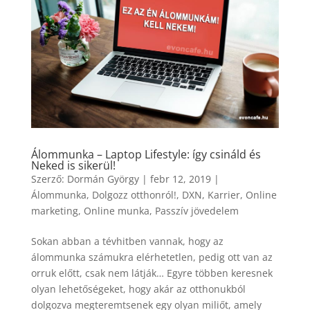
Álommunka – Laptop Lifestyle: így csináld és
Neked is sikerül!
Szerző:
Dormán György
|
febr 12, 2019
|
Álommunka
,
Dolgozz otthonról!
,
DXN
,
Karrier
,
Online
marketing
,
Online munka
,
Passzív jövedelem
Sokan abban a tévhitben vannak, hogy az
álommunka számukra elérhetetlen, pedig ott van az
orruk előtt, csak nem látják… Egyre többen keresnek
olyan lehetőségeket, hogy akár az otthonukból
dolgozva megteremtsenek egy olyan miliőt, amely