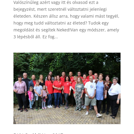
Valószínűleg azért vagy itt és olvasod ezt a
bejegyzést, mert szeretnél változtatni jelenlegi
életeden. Készen állsz arra, hogy valami mást tegyél,
hogy meg tudd változtatni az életed? Tudok egy
megoldást és segítek Neked!Van egy módszer, amely
3 lépésből áll. Ez fog...