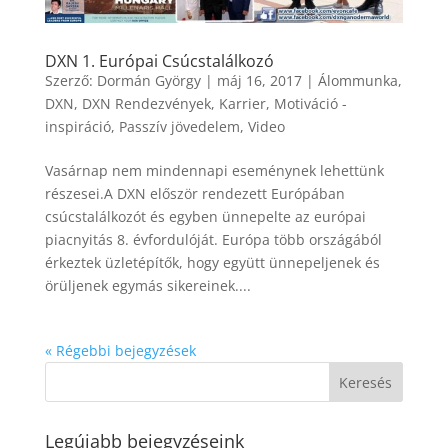
DXN 1. Európai Csúcstalálkozó
Szerző:
Dormán György
|
máj 16, 2017
|
Álommunka
,
DXN
,
DXN Rendezvények
,
Karrier
,
Motiváció -
inspiráció
,
Passzív jövedelem
,
Video
Vasárnap nem mindennapi eseménynek lehettünk
részesei.A DXN először rendezett Európában
csúcstalálkozót és egyben ünnepelte az európai
piacnyitás 8. évfordulóját. Európa több országából
érkeztek üzletépítők, hogy együtt ünnepeljenek és
örüljenek egymás sikereinek....
« Régebbi bejegyzések
Legújabb bejegyzéseink