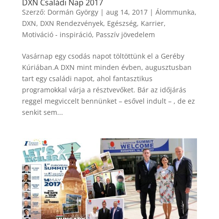
DXN Családi Nap 2017
Szerző:
Dormán György
|
aug 14, 2017
|
Álommunka
,
DXN
,
DXN Rendezvények
,
Egészség
,
Karrier
,
Motiváció - inspiráció
,
Passzív jövedelem
Vasárnap egy csodás napot töltöttünk el a Geréby
Kúriában.A DXN mint minden évben, augusztusban
tart egy családi napot, ahol fantasztikus
programokkal várja a résztvevőket. Bár az időjárás
reggel megviccelt bennünket – esővel indult – , de ez
senkit sem...