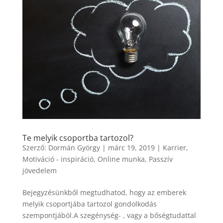
Te melyik csoportba tartozol?
Szerző:
Dormán György
|
márc 19, 2019
|
Karrier
,
Motiváció - inspiráció
,
Online munka
,
Passzív
jövedelem
Bejegyzésünkből megtudhatod, hogy az emberek
melyik csoportjába tartozol gondolkodás
szempontjából.A szegénység- , vagy a bőségtudattal