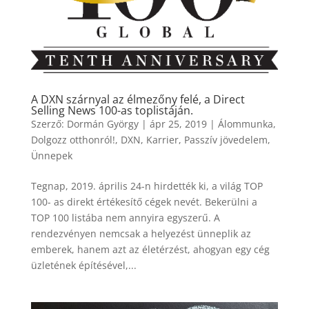
A DXN szárnyal az élmezőny felé, a Direct
Selling News 100-as toplistáján.
Szerző:
Dormán György
|
ápr 25, 2019
|
Álommunka
,
Dolgozz otthonról!
,
DXN
,
Karrier
,
Passzív jövedelem
,
Ünnepek
Tegnap, 2019. április 24-n hirdették ki, a világ TOP
100- as direkt értékesítő cégek nevét. Bekerülni a
TOP 100 listába nem annyira egyszerű. A
rendezvényen nemcsak a helyezést ünneplik az
emberek, hanem azt az életérzést, ahogyan egy cég
üzletének építésével,...