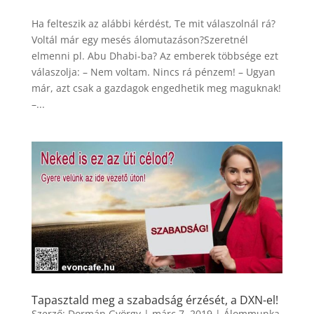
Ha felteszik az alábbi kérdést, Te mit válaszolnál rá?
Voltál már egy mesés álomutazáson?Szeretnél
elmenni pl. Abu Dhabi-ba? Az emberek többsége ezt
válaszolja: – Nem voltam. Nincs rá pénzem! – Ugyan
már, azt csak a gazdagok engedhetik meg maguknak!
–...
Tapasztald meg a szabadság érzését, a DXN-el!
Szerző:
Dormán György
|
márc 7, 2019
|
Álommunka
,