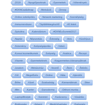
2019
Nyugdíjasoknak
Gyermekek
Vélemények
#DXNCsaládinap
Motiváció
Ünnep
Online üzletépítés
Network marketing
Személyiség
Immunrendszer
Táplálékkiegészítő
40 felett
Spirulina
Kalendárium
#DXNEuSummit2017
Naptár
Népszokás
Édesség
Vers
Kávétípus
Sütemény
Szépségápolás
Videó
Koreai kozmetikumok
Szépség
Arabica
Recept
Vitamin
Gyermekeknek
Kisgyermekes édesanyáknak
Jutalom
Webáruház
Vezető
Álom
Áttörés
Cél
Megelőzés
Online
Hála
Ajándék
Béke
Kávé
Szabadság
Kismamáknak
Siker
Mlm
Karrier
Ganoderma
Otthoni munka
Laptoplifestyle
Szeretet
Karácsony
Vásárlás
Boldogság
Advent
Megbízhatóság
Egészség