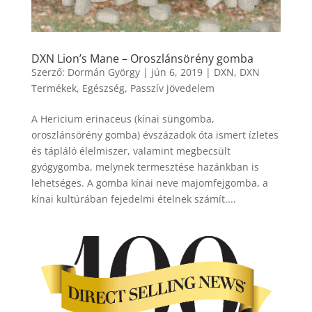
DXN Lion’s Mane – Oroszlánsörény gomba
Szerző:
Dormán György
|
jún 6, 2019
|
DXN
,
DXN
Termékek
,
Egészség
,
Passzív jövedelem
A Hericium erinaceus (kínai süngomba,
oroszlánsörény gomba) évszázadok óta ismert ízletes
és tápláló élelmiszer, valamint megbecsült
gyógygomba, melynek termesztése hazánkban is
lehetséges. A gomba kínai neve majomfejgomba, a
kínai kultúrában fejedelmi ételnek számít....