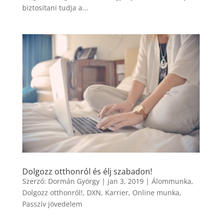
biztosítani tudja a...
Dolgozz otthonról és élj szabadon!
Szerző:
Dormán György
|
jan 3, 2019
|
Álommunka
,
Dolgozz otthonról!
,
DXN
,
Karrier
,
Online munka
,
Passzív jövedelem