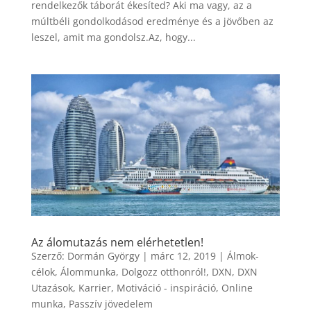
rendelkezők táborát ékesíted? Aki ma vagy, az a
múltbéli gondolkodásod eredménye és a jövőben az
leszel, amit ma gondolsz.Az, hogy...
Az álomutazás nem elérhetetlen!
Szerző:
Dormán György
|
márc 12, 2019
|
Álmok-
célok
,
Álommunka
,
Dolgozz otthonról!
,
DXN
,
DXN
Utazások
,
Karrier
,
Motiváció - inspiráció
,
Online
munka
,
Passzív jövedelem