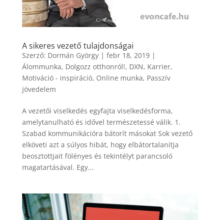
A sikeres vezető tulajdonságai
Szerző:
Dormán György
|
febr 18, 2019
|
Álommunka
,
Dolgozz otthonról!
,
DXN
,
Karrier
,
Motiváció - inspiráció
,
Online munka
,
Passzív
jövedelem
A vezetői viselkedés egyfajta viselkedésforma,
amelytanulható és idővel természetessé válik. 1.
Szabad kommunikációra bátorít másokat Sok vezető
elköveti azt a súlyos hibát, hogy elbátortalanítja
beosztottjait fölényes és tekintélyt parancsoló
magatartásával. Egy...