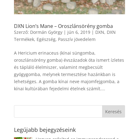
DXN Lion’s Mane – Oroszlánsörény gomba
Szerző:
Dormán György
|
jún 6, 2019
|
DXN
,
DXN
Termékek
,
Egészség
,
Passzív jövedelem
A Hericium erinaceus (kínai süngomba,
oroszlánsörény gomba) évszázadok óta ismert ízletes
és tápláló élelmiszer, valamint megbecsült
gyógygomba, melynek termesztése hazánkban is
lehetséges. A gomba kínai neve majomfejgomba, a
kínai kultúrában fejedelmi ételnek számít....
Legújabb bejegyzéseink