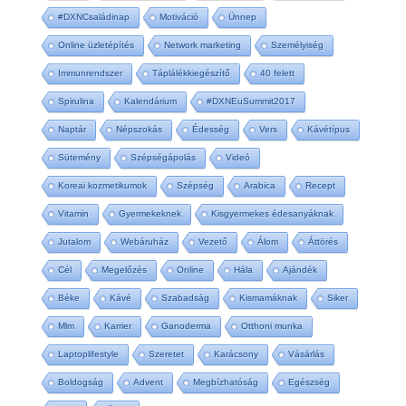
#DXNCsaládinap
Motiváció
Ünnep
Online üzletépítés
Network marketing
Személyiség
Immunrendszer
Táplálékkiegészítő
40 felett
Spirulina
Kalendárium
#DXNEuSummit2017
Naptár
Népszokás
Édesség
Vers
Kávétípus
Sütemény
Szépségápolás
Videó
Koreai kozmetikumok
Szépség
Arabica
Recept
Vitamin
Gyermekeknek
Kisgyermekes édesanyáknak
Jutalom
Webáruház
Vezető
Álom
Áttörés
Cél
Megelőzés
Online
Hála
Ajándék
Béke
Kávé
Szabadság
Kismamáknak
Siker
Mlm
Karrier
Ganoderma
Otthoni munka
Laptoplifestyle
Szeretet
Karácsony
Vásárlás
Boldogság
Advent
Megbízhatóság
Egészség