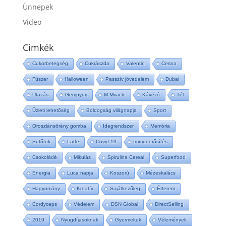
Ünnepek
Video
Cimkék
Cukorbetegség
Cukrászda
Valentin
Cesna
Fűszer
Halloween
Passzív jövedelem
Dubai
Utazás
Gempyuri
M-Miracle
Kávézó
Tél
Üzleti lehetőség
Boldogság világnapja
Sport
Oroszlánsörény gomba
Idegrendszer
Memória
Sütőtök
Latte
Covid-19
Immunerősítés
Csokoládé
Mikulás
Spirulina Cereal
Superfood
Energia
Luca napja
Koszorú
Mézeskalács
Hagyomány
Kreatív
Sajátkezűleg
Étterem
Cordyceps
Védelem
DSN Global
DirectSelling
2019
Nyugdíjasoknak
Gyermekek
Vélemények