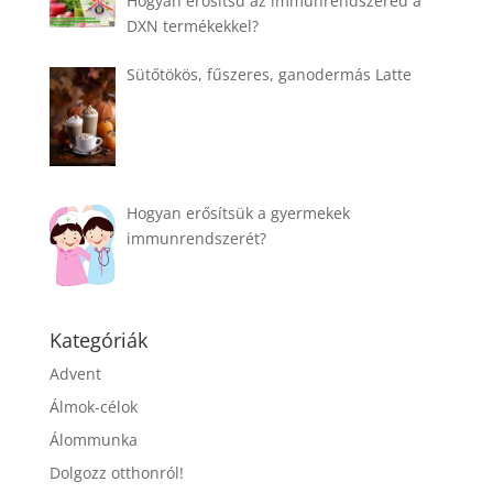
Hogyan erősítsd az immunrendszered a
DXN termékekkel?
Sütőtökös, fűszeres, ganodermás Latte
Hogyan erősítsük a gyermekek
immunrendszerét?
Kategóriák
Advent
Álmok-célok
Álommunka
Dolgozz otthonról!