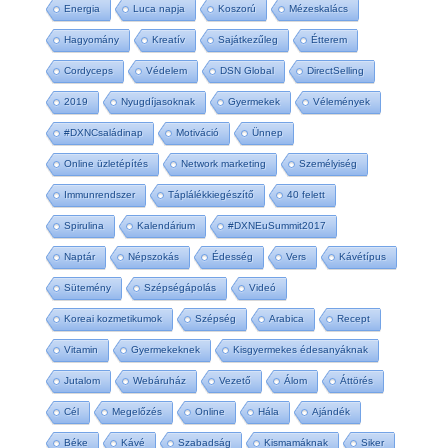
Energia
Luca napja
Koszorú
Mézeskalács
Hagyomány
Kreatív
Sajátkezűleg
Étterem
Cordyceps
Védelem
DSN Global
DirectSelling
2019
Nyugdíjasoknak
Gyermekek
Vélemények
#DXNCsaládinap
Motiváció
Ünnep
Online üzletépítés
Network marketing
Személyiség
Immunrendszer
Táplálékkiegészítő
40 felett
Spirulina
Kalendárium
#DXNEuSummit2017
Naptár
Népszokás
Édesség
Vers
Kávétípus
Sütemény
Szépségápolás
Videó
Koreai kozmetikumok
Szépség
Arabica
Recept
Vitamin
Gyermekeknek
Kisgyermekes édesanyáknak
Jutalom
Webáruház
Vezető
Álom
Áttörés
Cél
Megelőzés
Online
Hála
Ajándék
Béke
Kávé
Szabadság
Kismamáknak
Siker