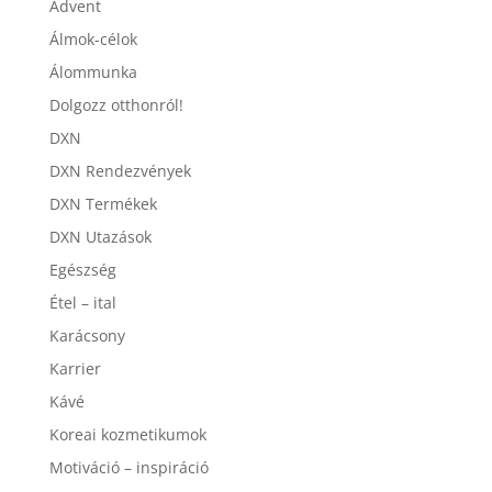
Advent
Álmok-célok
Álommunka
Dolgozz otthonról!
DXN
DXN Rendezvények
DXN Termékek
DXN Utazások
Egészség
Étel – ital
Karácsony
Karrier
Kávé
Koreai kozmetikumok
Motiváció – inspiráció