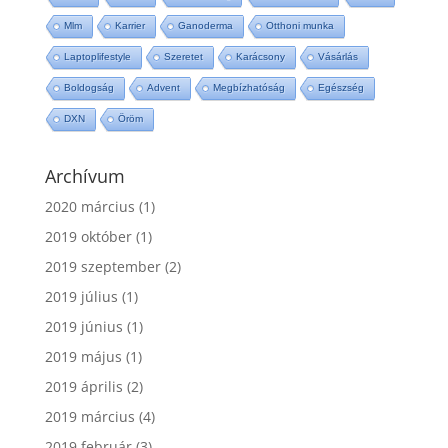
Mlm
Karrier
Ganoderma
Otthoni munka
Laptoplifestyle
Szeretet
Karácsony
Vásárlás
Boldogság
Advent
Megbízhatóság
Egészség
DXN
Öröm
Archívum
2020 március
(1)
2019 október
(1)
2019 szeptember
(2)
2019 július
(1)
2019 június
(1)
2019 május
(1)
2019 április
(2)
2019 március
(4)
2019 február
(3)