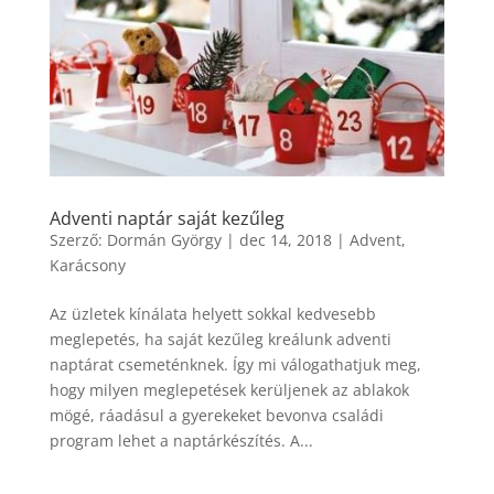
Adventi naptár saját kezűleg
Szerző:
Dormán György
|
dec 14, 2018
|
Advent
,
Karácsony
Az üzletek kínálata helyett sokkal kedvesebb
meglepetés, ha saját kezűleg kreálunk adventi
naptárat csemeténknek. Így mi válogathatjuk meg,
hogy milyen meglepetések kerüljenek az ablakok
mögé, ráadásul a gyerekeket bevonva családi
program lehet a naptárkészítés. A...