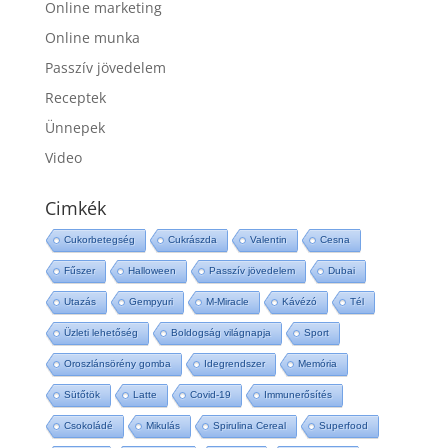
Online marketing
Online munka
Passzív jövedelem
Receptek
Ünnepek
Video
Cimkék
Cukorbetegség
Cukrászda
Valentin
Cesna
Fűszer
Halloween
Passzív jövedelem
Dubai
Utazás
Gempyuri
M-Miracle
Kávézó
Tél
Üzleti lehetőség
Boldogság világnapja
Sport
Oroszlánsörény gomba
Idegrendszer
Memória
Sütőtök
Latte
Covid-19
Immunerősítés
Csokoládé
Mikulás
Spirulina Cereal
Superfood