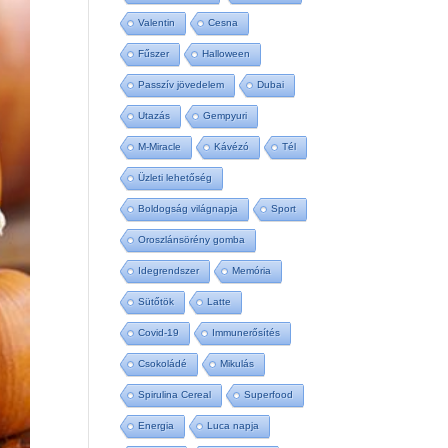
Valentin
Cesna
Fűszer
Halloween
Passzív jövedelem
Dubai
Utazás
Gempyuri
M-Miracle
Kávézó
Tél
Üzleti lehetőség
Boldogság világnapja
Sport
Oroszlánsörény gomba
Idegrendszer
Memória
Sütőtök
Latte
Covid-19
Immunerősítés
Csokoládé
Mikulás
Spirulina Cereal
Superfood
Energia
Luca napja