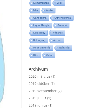
Kismamáknak
Siker
Mlm
Karrier
Ganoderma
Otthoni munka
Laptoplifestyle
Szeretet
Karácsony
Vásárlás
Boldogság
Advent
Megbízhatóság
Egészség
DXN
Öröm
Archívum
2020 március
(1)
2019 október
(1)
2019 szeptember
(2)
2019 július
(1)
2019 június
(1)