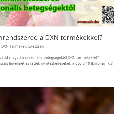
nrendszered a DXN termékekkel?
,
DXN Termékek
,
Egészség
 védd magad a szezonális betegségektől DXN termékekkel?
sság figyelmét és tettek óvintézkedéseket, a Covid-19 (koronavírus)