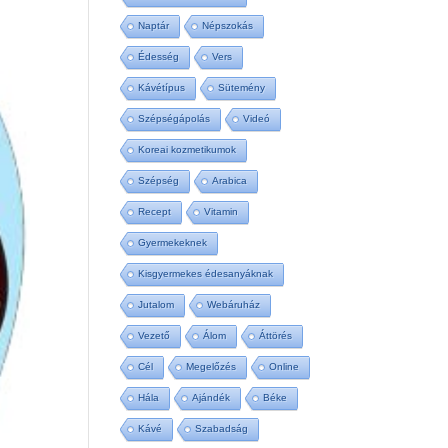
Naptár
Népszokás
Édesség
Vers
Kávétípus
Sütemény
Szépségápolás
Videó
Koreai kozmetikumok
Szépség
Arabica
Recept
Vitamin
Gyermekeknek
Kisgyermekes édesanyáknak
Jutalom
Webáruház
Vezető
Álom
Áttörés
Cél
Megelőzés
Online
Hála
Ajándék
Béke
Kávé
Szabadság