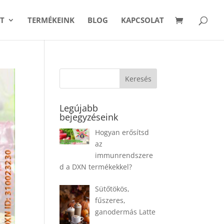
T
TERMÉKEINK
BLOG
KAPCSOLAT
Legújabb
bejegyzéseink
Hogyan erősítsd
az
immunrendszere
d a DXN termékekkel?
Sütőtökös,
fűszeres,
ganodermás Latte