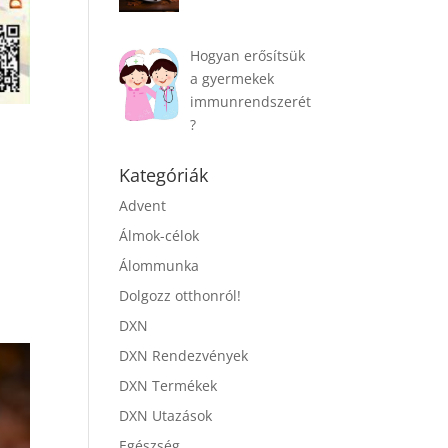
Hogyan erősítsük
a gyermekek
immunrendszerét
?
Kategóriák
Advent
Álmok-célok
Álommunka
Dolgozz otthonról!
DXN
DXN Rendezvények
DXN Termékek
DXN Utazások
Egészség