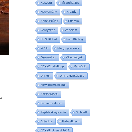
Koszorú
Mézeskalács
Hagyomány
Kreatív
Sajátkezűleg
Étterem
Cordyceps
Védelem
DSN Global
DirectSelling
2019
Nyugdíjasoknak
Gyermekek
Vélemények
#DXNCsaládinap
Motiváció
Ünnep
Online üzletépítés
Network marketing
Személyiség
 a
Immunrendszer
Táplálékkiegészítő
40 felett
Spirulina
Kalendárium
#DXNEuSummit2017