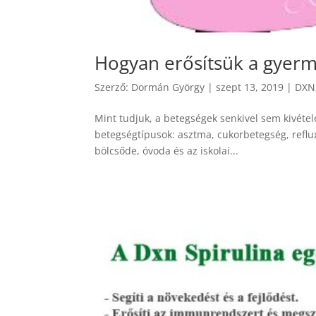
Hogyan erősítsük a gyer
Szerző:
Dormán György
|
szept 13, 2019
|
DXN
Mint tudjuk, a betegségek senkivel sem kivéte
betegségtípusok: asztma, cukorbetegség, reflux
bölcsőde, óvoda és az iskolai...