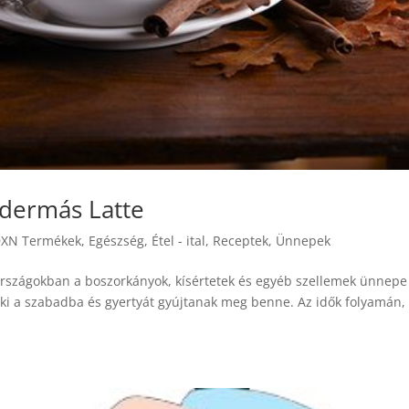
odermás Latte
XN Termékek
,
Egészség
,
Étel - ital
,
Receptek
,
Ünnepek
 országokban a boszorkányok, kísértetek és egyéb szellemek ünnepe
 ki a szabadba és gyertyát gyújtanak meg benne. Az idők folyamán,