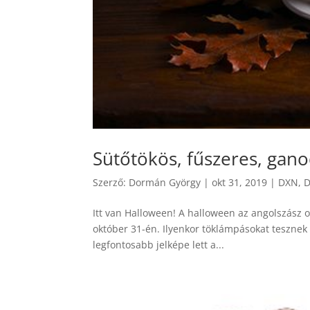
Sütőtökös, fűszeres, gan
Szerző:
Dormán György
|
okt 31, 2019
|
DXN
,
D
Itt van Halloween! A halloween az angolszász
október 31-én. Ilyenkor töklámpásokat tesznek
legfontosabb jelképe lett a...