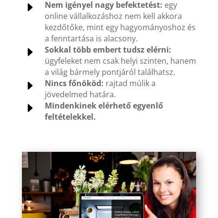
E
Nem igényel nagy befektetést:
egy
online vállalkozáshoz nem kell akkora
kezdőtőke, mint egy hagyományoshoz és
a fenntartása is alacsony.
E
Sokkal több embert tudsz elérni:
ügyfeleket nem csak helyi szinten, hanem
a világ bármely pontjáról találhatsz.
E
Nincs főnököd:
rajtad múlik a
jövedelmed határa.
E
Mindenkinek elérhető egyenlő
feltételekkel.