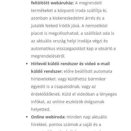
feltöltött webáruház:
A megrendelt
termékeket a központi iroda szállítja ki,
azonban a kiskereskedelmi árrés és a
jutalék Neked íródik jóvá. A nemzetközi
piacot is megcélozhatod, a szállítást oda is
az aktuális ország helyi irodája végzi és
automatikus visszaigazolást kap a vásárló a
megrendeléséről.
Hírlevél küldő rendszer és videó e-mail
küldő rendszer:
előre beállított automata
hírlevelekkel, vagy küldhetsz bármikor
egyedit is a csapatodnak, vagy az
érdeklődőknek. Küld el videóban a lényeges
infókat, az online eszközök dolgoznak
helyetted.
Online webiroda:
minden nap aktuális
hírekkel, pontos számok a saját és a