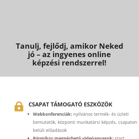
Tanulj, fejlődj, amikor Neked
jó – az ingyenes online
képzési rendszerrel!
CSAPAT TÁMOGATÓ ESZKÖZÖK

Webkonferenciák:
nyilvános termék- és üzleti
bemutatók, központi munkatársi képzés, csapaton
belüli előadások
Bármikor megnézhető videóanyagok:
start