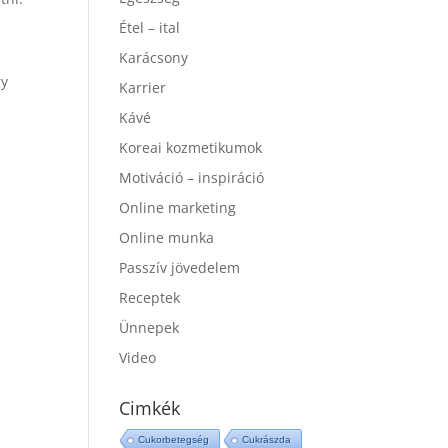
Étel – ital
Karácsony
gy
Karrier
Kávé
Koreai kozmetikumok
Motiváció – inspiráció
Online marketing
Online munka
Passzív jövedelem
Receptek
Ünnepek
Video
Cimkék
Cukorbetegség
Cukrászda