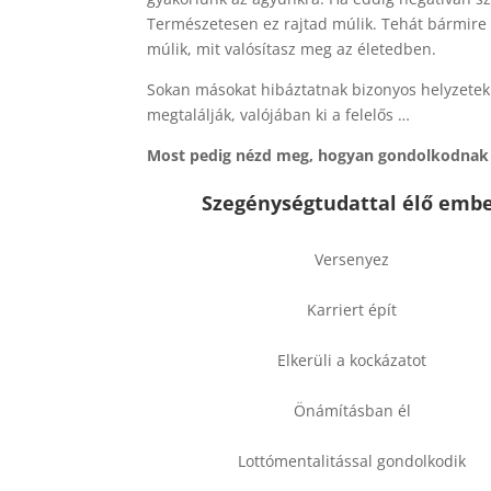
Természetesen ez rajtad múlik. Tehát bármir
múlik, mit valósítasz meg az életedben.
Sokan másokat hibáztatnak bizonyos helyzetekbe
megtalálják, valójában ki a felelős …
Most pedig nézd meg, hogyan gondolkodnak és
Szegénységtudattal élő emb
Versenyez
Karriert épít
Elkerüli a kockázatot
Önámításban él
Lottómentalitással gondolkodik