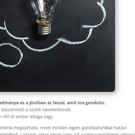
edménye és a jövőben az leszel, amit ma gondolsz.
 köszönhető a szülői neveltetésnek.
n élő öt ember átlaga vagy.
lménk megújítható, mivel minden egyes gondolatunkkal hatást
lélted a világot, akkor képes vagy ezt pozitív szemléletté változta