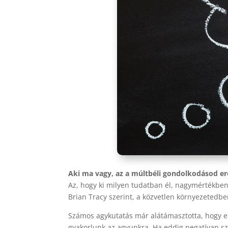
Aki ma vagy, az a múltbéli gondolkodásod er
Az, hogy ki milyen tudatban él, nagymértékben
Brian Tracy szerint, a közvetlen környezetedbe
Számos agykutatás már alátámasztotta, hogy e
gyakorlunk az agyunkra. Ha eddig negatívan szem