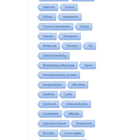
Valentin
Cesna
Fűszer
Halloween
Passzív jövedelem
Dubai
Utazás
Gempyuri
M-Miracle
Kávézó
Tél
Üzleti lehetőség
Boldogság világnapja
Sport
Oroszlánsörény gomba
Idegrendszer
Memória
Sütőtök
Latte
Covid-19
Immunerősítés
Csokoládé
Mikulás
Spirulina Cereal
Superfood
Energia
Luca napja