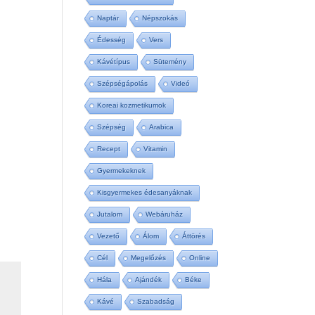
Naptár
Népszokás
Édesség
Vers
Kávétípus
Sütemény
Szépségápolás
Videó
Koreai kozmetikumok
Szépség
Arabica
Recept
Vitamin
Gyermekeknek
Kisgyermekes édesanyáknak
Jutalom
Webáruház
Vezető
Álom
Áttörés
Cél
Megelőzés
Online
Hála
Ajándék
Béke
Kávé
Szabadság