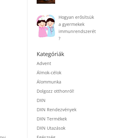
Hogyan erősítsük
a gyermekek
immunrendszerét
?
Kategóriák
Advent
Álmok-célok
Álommunka
Dolgozz otthonról!
DXN
DXN Rendezvények
DXN Termékek
DXN Utazások
Egészség
tni.