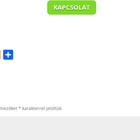
KAPCSOLAT
Bl
S
o
h
g
ar
g
e
er
 mezőket
*
karakterrel jelöltük