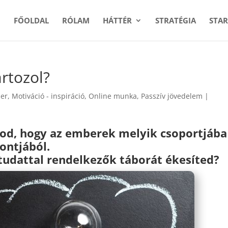
FŐOLDAL
RÓLAM
HÁTTÉR
STRATÉGIA
STAR
rtozol?
ier
,
Motiváció - inspiráció
,
Online munka
,
Passzív jövedelem
|
od, hogy az emberek melyik csoportjába
ontjából.
gtudattal rendelkezők táborát ékesíted?