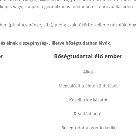
e képes vagy, csupán a gondolkodás módodon és a hozzáállásodon
n (pl: nincs pénze, stb.), pedig csak tükörbe kellene nézniük, ho
 élnek a szegénység- , illetve bőségtudatban lévők.
er
Bőségtudattal élő ember
Alkot
Megvalósítja élete küldetését
Kezeli a kockázatot
Realitásban él
Bőségtudattal gondolkodik