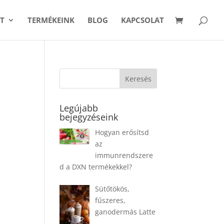
T
TERMÉKEINK
BLOG
KAPCSOLAT
Legújabb
bejegyzéseink
Hogyan erősítsd
az
immunrendszere
d a DXN termékekkel?
Sütőtökös,
fűszeres,
ganodermás Latte