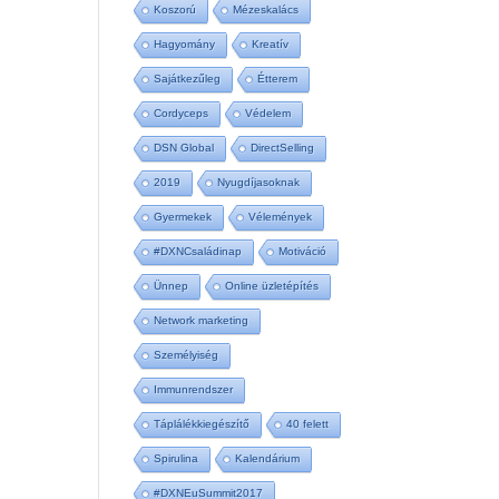
Koszorú
Mézeskalács
Hagyomány
Kreatív
Sajátkezűleg
Étterem
Cordyceps
Védelem
DSN Global
DirectSelling
2019
Nyugdíjasoknak
Gyermekek
Vélemények
#DXNCsaládinap
Motiváció
Ünnep
Online üzletépítés
Network marketing
Személyiség
Immunrendszer
Táplálékkiegészítő
40 felett
Spirulina
Kalendárium
#DXNEuSummit2017