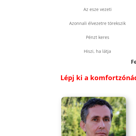
Az esze vezeti
Azonnali élvezetre törekszik
Pénzt keres
Hiszi, ha látja
F
Lépj ki a komfortzóná