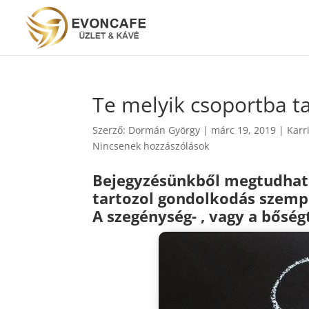
Te melyik csoportba ta
Szerző:
Dormán György
|
márc 19, 2019
|
Karr
Nincsenek hozzászólások
Bejegyzésünkből megtudhat
tartozol gondolkodás szemp
A szegénység- , vagy a bősé