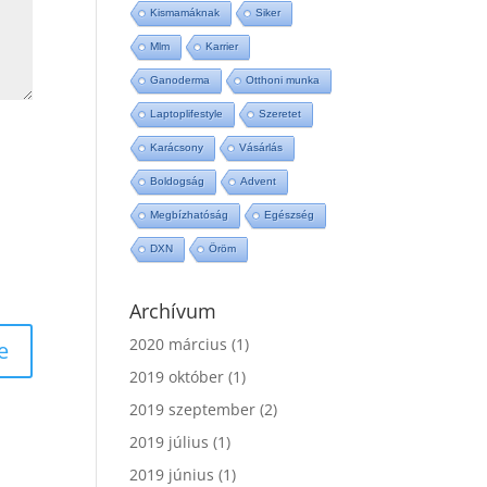
Kismamáknak
Siker
Mlm
Karrier
Ganoderma
Otthoni munka
Laptoplifestyle
Szeretet
Karácsony
Vásárlás
Boldogság
Advent
Megbízhatóság
Egészség
DXN
Öröm
Archívum
2020 március
(1)
2019 október
(1)
2019 szeptember
(2)
2019 július
(1)
2019 június
(1)