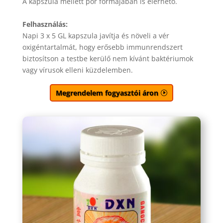
A kapszula mellett por formájában is elérhető.
Felhasználás:
Napi 3 x 5 GL kapszula javítja és növeli a vér
oxigéntartalmát, hogy erősebb immunrendszert
biztosítson a testbe kerülő nem kívánt baktériumok
vagy vírusok elleni küzdelemben.
Megrendelem fogyasztói áron