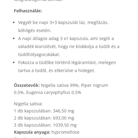
Felhasználás:
Vegyél be napi 3×3 kapszulát láz, megfázás,
köhögés esetén.
A napi átlagos adag 3 x1 kapszula, ami segíti a
váladék kiürülését, hogy ne blokkolja a tüdőt és a
tüdőhólyagocskákat.
Fokozza a tüdőbe történő légáramlást, melegen
tartva a tüdőt, és elkerülve a hideget.
Összetevők:
Nigella sativa 99%, Piper nigrum
0,5%, Eugenia caryophyllus 0,5%
Nigella sativa:
1 db kapszulában: 346,50 mg
2 db kapszulában: 693,00 mg
3 db kapszulában: 1039,50 mg
Kapszula anyaga:
hypromellose