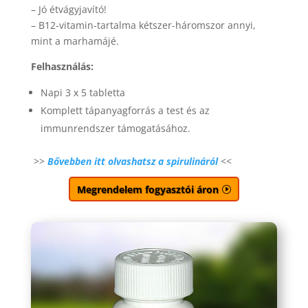
– Jó étvágyjavító!
– B12-vitamin-tartalma kétszer-háromszor annyi,
mint a marhamájé.
Felhasználás:
Napi 3 x 5 tabletta
Komplett tápanyagforrás a test és az
immunrendszer támogatásához.
>>
Bővebben itt olvashatsz a spirulináról
<<
Megrendelem fogyasztói áron