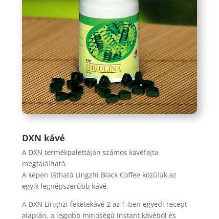
DXN kávé
A DXN termékpalettáján számos kávéfajta
megtalálható.
A képen látható Lingzhi Black Coffee közűlük az
egyik legnépszerűbb kávé.
A DXN Linghzi feketekávé 2 az 1-ben egyedi recept
alapján, a legjobb minőségű instant kávéból és