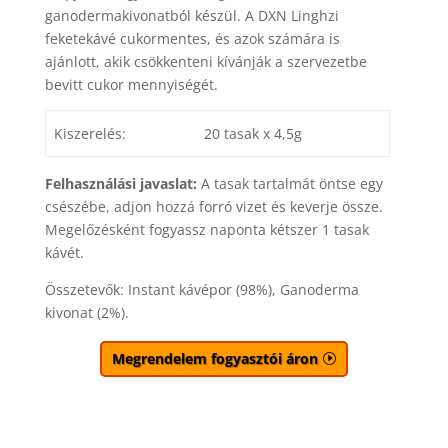
ganodermakivonatból készül. A DXN Linghzi
feketekávé cukormentes, és azok számára is
ajánlott, akik csökkenteni kívánják a szervezetbe
bevitt cukor mennyiségét.
Kiszerelés:
20 tasak x 4,5g
Felhasználási javaslat:
A tasak tartalmát öntse egy
csészébe, adjon hozzá forró vizet és keverje össze.
Megelőzésként fogyassz naponta kétszer 1 tasak
kávét.
Összetevők: Instant kávépor (98%), Ganoderma
kivonat (2%).
Megrendelem fogyasztói áron