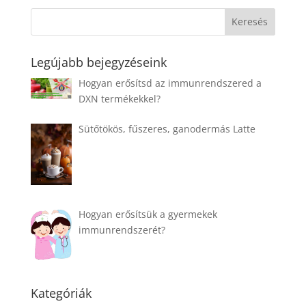
b
n
st
dI
r
er
e
o
g
n
o
er
k
Legújabb bejegyzéseink
Hogyan erősítsd az immunrendszered a
DXN termékekkel?
Sütőtökös, fűszeres, ganodermás Latte
Hogyan erősítsük a gyermekek
immunrendszerét?
Kategóriák