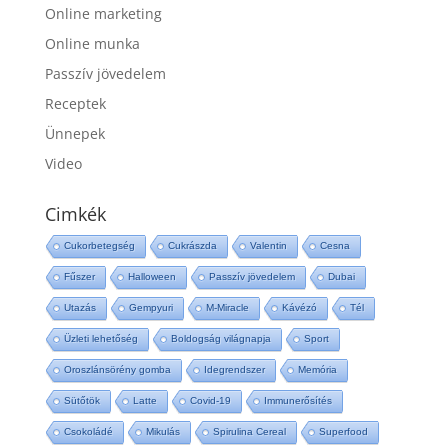
Online marketing
Online munka
Passzív jövedelem
Receptek
Ünnepek
Video
Cimkék
Cukorbetegség
Cukrászda
Valentin
Cesna
Fűszer
Halloween
Passzív jövedelem
Dubai
Utazás
Gempyuri
M-Miracle
Kávézó
Tél
Üzleti lehetőség
Boldogság világnapja
Sport
Oroszlánsörény gomba
Idegrendszer
Memória
Sütőtök
Latte
Covid-19
Immunerősítés
Csokoládé
Mikulás
Spirulina Cereal
Superfood