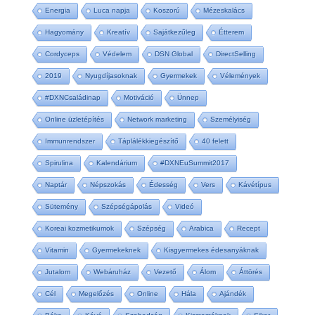
Energia
Luca napja
Koszorú
Mézeskalács
Hagyomány
Kreatív
Sajátkezűleg
Étterem
Cordyceps
Védelem
DSN Global
DirectSelling
2019
Nyugdíjasoknak
Gyermekek
Vélemények
#DXNCsaládinap
Motiváció
Ünnep
Online üzletépítés
Network marketing
Személyiség
Immunrendszer
Táplálékkiegészítő
40 felett
Spirulina
Kalendárium
#DXNEuSummit2017
Naptár
Népszokás
Édesség
Vers
Kávétípus
Sütemény
Szépségápolás
Videó
Koreai kozmetikumok
Szépség
Arabica
Recept
Vitamin
Gyermekeknek
Kisgyermekes édesanyáknak
Jutalom
Webáruház
Vezető
Álom
Áttörés
Cél
Megelőzés
Online
Hála
Ajándék