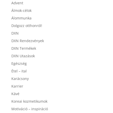
Advent
Álmok-célok
Álommunka
Dolgozz otthonról!
DXN
DXN Rendezvények
DXN Termékek
DXN Utazások
Egészség
Étel – ital
Karácsony
Karrier
Kávé
Koreai kozmetikumok
Motiváció – inspiráció