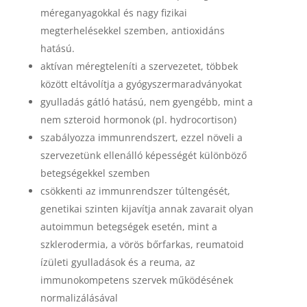
méreganyagokkal és nagy fizikai
megterhelésekkel szemben, antioxidáns
hatású.
aktívan méregteleníti a szervezetet, többek
között eltávolítja a gyógyszermaradványokat
gyulladás gátló hatású, nem gyengébb, mint a
nem szteroid hormonok (pl. hydrocortison)
szabályozza immunrendszert, ezzel növeli a
szervezetünk ellenálló képességét különböző
betegségekkel szemben
csökkenti az immunrendszer túltengését,
genetikai szinten kijavítja annak zavarait olyan
autoimmun betegségek esetén, mint a
szklerodermia, a vörös bőrfarkas, reumatoid
ízületi gyulladások és a reuma, az
immunokompetens szervek működésének
normalizálásával