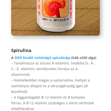
Spirulina
A
DXN kiváló minőségű spirulinája
(kék-zöld alga)
– Tartalmazza az összes B-vitamint, továbbá D-, K-,
C-, E- vitamint, természetes forrása az A-
vitaminnak.
– Kiemelkedően magas a vastartalma, mellyel a
vashiányos állapot és a vérszegénység igen jól
kezelhető.
– A leggazdagabb B-12 vitamin és B komplex
forrás. A B-12 vitamin szükséges a vörös vértestek
előállításához.