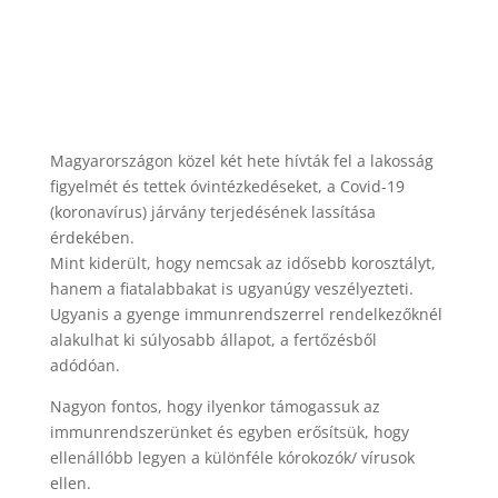
Magyarországon közel két hete hívták fel a lakosság
figyelmét és tettek óvintézkedéseket, a Covid-19
(koronavírus) járvány terjedésének lassítása
érdekében.
Mint kiderült, hogy nemcsak az idősebb korosztályt,
hanem a fiatalabbakat is ugyanúgy veszélyezteti.
Ugyanis a gyenge immunrendszerrel rendelkezőknél
alakulhat ki súlyosabb állapot, a fertőzésből
adódóan.
Nagyon fontos, hogy ilyenkor támogassuk az
immunrendszerünket és egyben erősítsük, hogy
ellenállóbb legyen a különféle kórokozók/ vírusok
ellen.