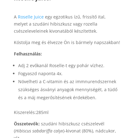
A
Roselle Juice
egy egzotikus ízű, frissítő ital,
melyet a szudáni hibiszkusz vagy rozella
csészeleveleinek kivonatából készítettek.
Kóstolja meg és élvezze Ön is bármely napszakban!
Felhasználás:
Adj 2 evőkanál Roselle-t egy pohár vízhez.
Fogyaszd naponta 4x.
Növelheti a C-vitamin és az immnurendszernek
szükséges ásványi anyagok mennyiségét, a tüdő
és a máj megerősítésének érdekében.
Kiszerelés:285ml
Összetevők:
szudáni hibiszkusz csészelevél
(
Hibiscus sabdariffa calyx
)-kivonat (80%), nádcukor,
víz