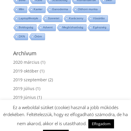
Béke
Kávé
Szabadság
Kismamáknak
Siker
Mlm
Karrier
Ganoderma
Otthoni munka
Laptoplifestyle
Szeretet
Karácsony
Vásárlás
Boldogság
Advent
Megbízhatóság
Egészség
DXN
Öröm
Archívum
2020 március
(1)
2019 október
(1)
2019 szeptember
(2)
2019 július
(1)
2019 június
(1)
2019 május
(1)
Ez a weboldal sütiket (cookie) használ a jobb működés
érdekében. Feltételezzük, hogy ez elfogadható számodra, de ha
2019 április
(2)
nem akarod, akkor el is utasíthatod.
2019 március
(4)
Elfogadom