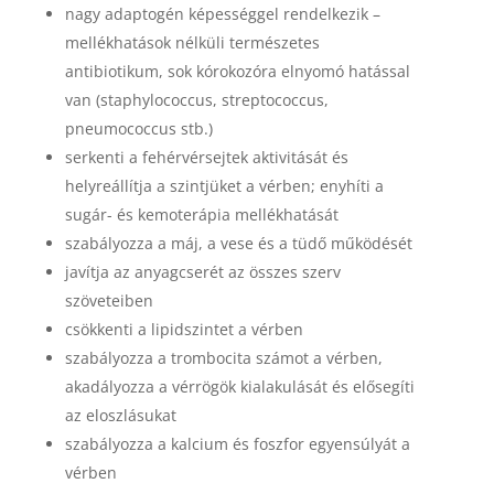
nagy adaptogén képességgel rendelkezik –
mellékhatások nélküli természetes
antibiotikum, sok kórokozóra elnyomó hatással
van (staphylococcus, streptococcus,
pneumococcus stb.)
serkenti a fehérvérsejtek aktivitását és
helyreállítja a szintjüket a vérben; enyhíti a
sugár- és kemoterápia mellékhatását
szabályozza a máj, a vese és a tüdő működését
javítja az anyagcserét az összes szerv
szöveteiben
csökkenti a lipidszintet a vérben
szabályozza a trombocita számot a vérben,
akadályozza a vérrögök kialakulását és elősegíti
az eloszlásukat
szabályozza a kalcium és foszfor egyensúlyát a
vérben