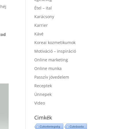
ahéj
Étel – ital
Karácsony
Karrier
Kávé
tod
Koreai kozmetikumok
Motiváció – inspiráció
Online marketing
Online munka
Passzív jövedelem
Receptek
Ünnepek
Video
Cimkék
Cukorbetegség
Cukrászda