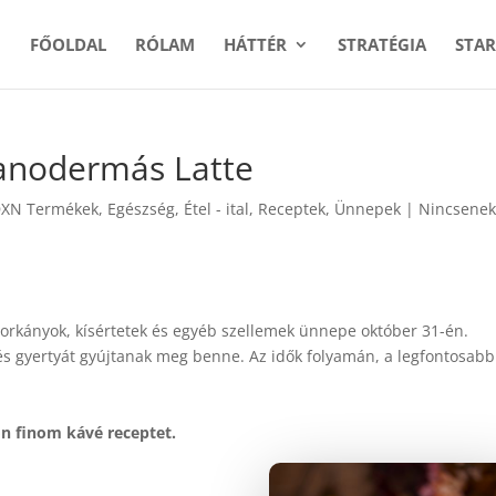
FŐOLDAL
RÓLAM
HÁTTÉR
STRATÉGIA
STAR
ganodermás Latte
XN Termékek
,
Egészség
,
Étel - ital
,
Receptek
,
Ünnepek
|
Nincsene
orkányok, kísértetek és egyéb szellemek ünnepe október 31-én.
és gyertyát gyújtanak meg benne. Az idők folyamán, a legfontosabb
n finom kávé receptet.