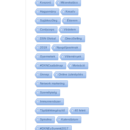
Koszorú
Mézeskalács
Hagyomány
Kreatív
Sajátkezűleg
Étterem
Cordyceps
Védelem
DSN Global
DirectSelling
2019
Nyugdíjasoknak
Gyermekek
Vélemények
#DXNCsaládinap
Motiváció
Ünnep
Online üzletépítés
Network marketing
Személyiség
Immunrendszer
Táplálékkiegészítő
40 felett
Spirulina
Kalendárium
#DXNEuSummit2017