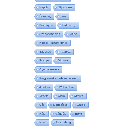
Naptár
Népszokás
Édesség
Vers
Kávétípus
Sütemény
Szépségápolás
Videó
Koreai kozmetikumok
Szépség
Arabica
Recept
Vitamin
Gyermekeknek
Kisgyermekes édesanyáknak
Jutalom
Webáruház
Vezető
Álom
Áttörés
Cél
Megelőzés
Online
Hála
Ajándék
Béke
Kávé
Szabadság