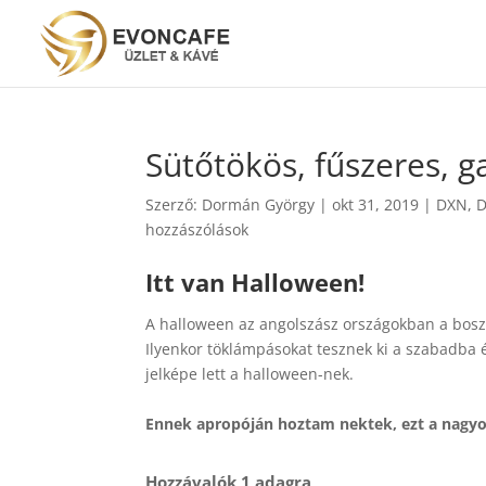
Sütőtökös, fűszeres, 
Szerző:
Dormán György
|
okt 31, 2019
|
DXN
,
D
hozzászólások
Itt van Halloween!
A halloween az angolszász országokban a bosz
Ilyenkor töklámpásokat tesznek ki a szabadba 
jelképe lett a halloween-nek.
Ennek apropóján hoztam nektek, ezt a nagyo
Hozzávalók 1 adagra