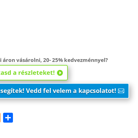
ói áron vásárolni, 20- 25% kedvezménnyel?
asd a részleteket!
segítek! Vedd fel velem a kapcsolatot!
Bl
S
o
h
g
ar