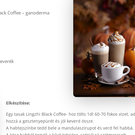
Black Coffee – ganoderma
keverék
Elkészítése:
Egy tasak Lingzhi Black Coffee- hoz tölts 1dl 60-70 fokos vizet, a
hozzá a gesztenyepürét és jól keverd össze.
A habtejszínbe tedd bele a mandulaszirupot és verd fel habbá.
A kész habból tegyél a kávé tetejére, szórjál rá szétmorzsolt