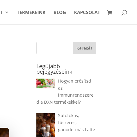
T
TERMÉKEINK
BLOG
KAPCSOLAT
k
Legújabb
bejegyzéseink
Hogyan erősítsd
az
immunrendszere
d a DXN termékekkel?
Sütőtökös,
fűszeres,
ganodermás Latte