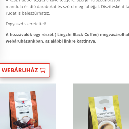
mandula és dió darabokat és szórd meg fahéjjal. Díszítésként f
rudat is beleszúrhatsz.
Fogyaszd szeretettel!
A hozzávalók egy részét ( Lingzhi Black Coffee) megvásárolha
webáruházunkban, az alábbi linkre kattintva.
WEBÁRUHÁZ