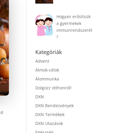
Hogyan erősítsük
a gyermekek
immunrendszerét
?
Kategóriák
Advent
Álmok-célok
Álommunka
Dolgozz otthonról!
DXN
DXN Rendezvények
dd
DXN Termékek
DXN Utazások
Egészség