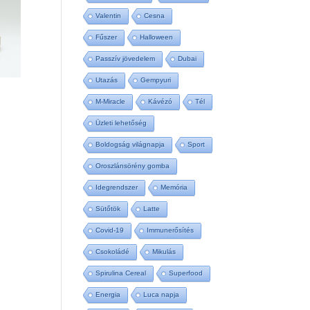
Valentin
Cesna
Fűszer
Halloween
Passzív jövedelem
Dubai
Utazás
Gempyuri
M-Miracle
Kávézó
Tél
Üzleti lehetőség
Boldogság világnapja
Sport
Oroszlánsörény gomba
Idegrendszer
Memória
Sütőtök
Latte
Covid-19
Immunerősítés
Csokoládé
Mikulás
Spirulina Cereal
Superfood
Energia
Luca napja