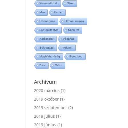
Kismamáknak
Siker
Mlm
Karrier
Ganoderma
Otthoni munka
Laptoplifestyle
Szeretet
Karácsony
Vásárlás
Boldogság
Advent
Megbízhatóság
Egészség
DXN
Öröm
Archívum
2020 március
(1)
2019 október
(1)
2019 szeptember
(2)
2019 július
(1)
2019 június
(1)