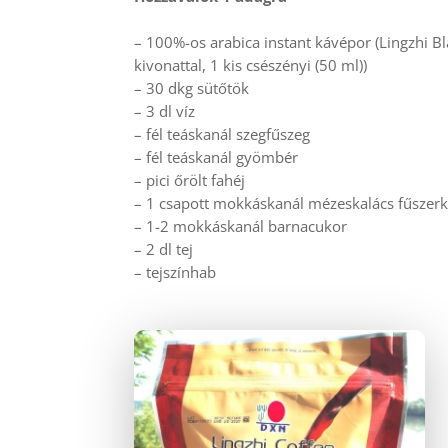
– 100%-os arabica instant kávépor (Lingzhi 
kivonattal,
1 kis csészényi (50 ml))
–
30 dkg sütőtök
– 3 dl víz
– fél teáskanál szegfűszeg
– fél teáskanál gyömbér
– pici őrölt fahéj
– 1 csapott mokkáskanál mézeskalács fűszer
– 1-2 mokkáskanál barnacukor
– 2 dl tej
– tejszínhab