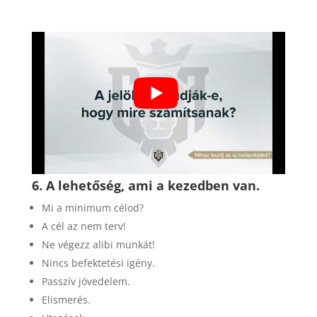
6.
A lehetőség, ami a kezedben van.
Mi a minimum célod?
A cél az nem terv!
Ne végezz alibi munkát!
Nincs befektetési igény.
Passzív jövedelem.
Elismerés.