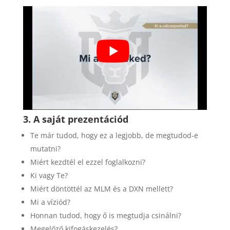
3. A saját prezentációd
Te már tudod, hogy ez a legjobb, de megtudod-e
mutatni?
Miért kezdtél el ezzel foglalkozni?
Ki vagy Te?
Miért döntöttél az MLM és a DXN mellett?
Mi a víziód?
Honnan tudod, hogy ő is megtudja csinálni?
Megelőző kifogáskezelés?