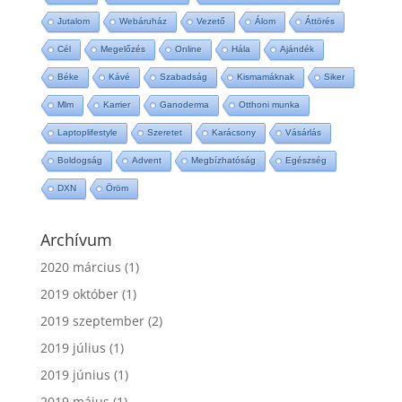
Jutalom
Webáruház
Vezető
Álom
Áttörés
Cél
Megelőzés
Online
Hála
Ajándék
Béke
Kávé
Szabadság
Kismamáknak
Siker
Mlm
Karrier
Ganoderma
Otthoni munka
Laptoplifestyle
Szeretet
Karácsony
Vásárlás
Boldogság
Advent
Megbízhatóság
Egészség
DXN
Öröm
Archívum
2020 március
(1)
2019 október
(1)
2019 szeptember
(2)
2019 július
(1)
2019 június
(1)
2019 május
(1)