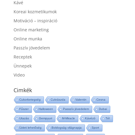
Kávé
Koreai kozmetikumok
Motiváció – inspiráció
Online marketing
Online munka
Passzív jövedelem
Receptek
Ünnepek
Video
Cimkék
Cukorbetegség
Cukrászda
Valentin
Cesna
Fűszer
Halloween
Passzív jövedelem
Dubai
Utazás
Gempyuri
M-Miracle
Kávézó
Tél
Üzleti lehetőség
Boldogság világnapja
Sport