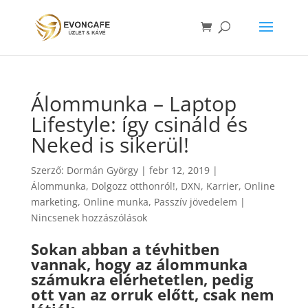
Álommunka – Laptop
Lifestyle: így csináld és
Neked is sikerül!
Szerző:
Dormán György
|
febr 12, 2019
|
Álommunka
,
Dolgozz otthonról!
,
DXN
,
Karrier
,
Online
marketing
,
Online munka
,
Passzív jövedelem
|
Nincsenek hozzászólások
Sokan abban a tévhitben
vannak, hogy az álommunka
számukra elérhetetlen, pedig
ott van az orruk előtt, csak nem