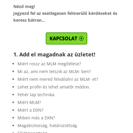
Nézd meg!
Jegyezd fel az esetlegesen felmerülő kérdéseket és
keress bátran…
KAPCSOLAT
1. Add el magadnak az üzletet!
Miért rossz az MLM megítélése?
Mi az, ami nem tetszik az MLM- ben?
Miért nem mered felvállalni az MLM- et?
Lehet profin és lehet amatőr módon.
Fehér lap technika.
Miért MLM?
Miért a DXN?
Miben más a DXN?
Magabiztosság, határozottság.