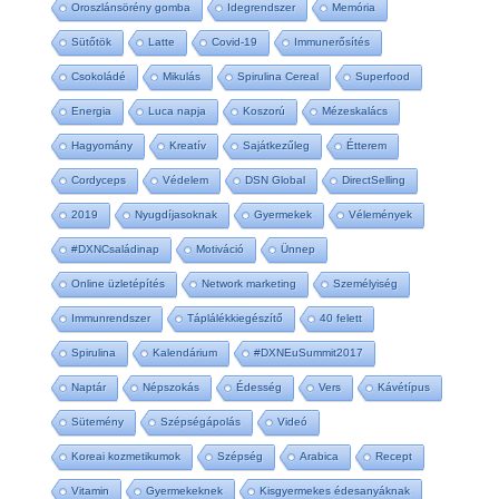
Oroszlánsörény gomba
Idegrendszer
Memória
Sütőtök
Latte
Covid-19
Immunerősítés
Csokoládé
Mikulás
Spirulina Cereal
Superfood
Energia
Luca napja
Koszorú
Mézeskalács
Hagyomány
Kreatív
Sajátkezűleg
Étterem
Cordyceps
Védelem
DSN Global
DirectSelling
2019
Nyugdíjasoknak
Gyermekek
Vélemények
#DXNCsaládinap
Motiváció
Ünnep
Online üzletépítés
Network marketing
Személyiség
Immunrendszer
Táplálékkiegészítő
40 felett
Spirulina
Kalendárium
#DXNEuSummit2017
Naptár
Népszokás
Édesség
Vers
Kávétípus
Sütemény
Szépségápolás
Videó
Koreai kozmetikumok
Szépség
Arabica
Recept
Vitamin
Gyermekeknek
Kisgyermekes édesanyáknak