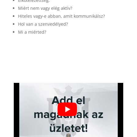
Elkötelezettség.
Miért nem vagy elég aktív?
Hiteles vagy-e abban, amit kommunikálsz?
Hol van a szenvedélyed?
Mi a miérted?