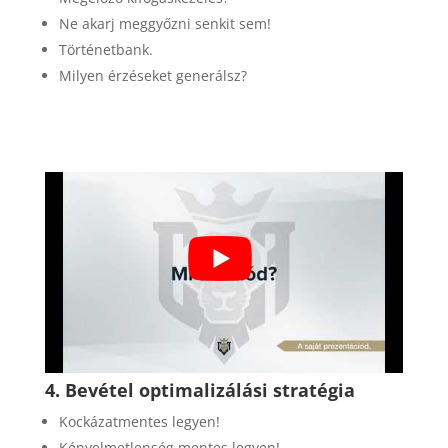
Ne akarj meggyőzni senkit sem!
Történetbank.
Milyen érzéseket generálsz?
4.
Bevétel optimalizálási stratégia
Kockázatmentes legyen!
Kényelmetlenség mentes legyen!