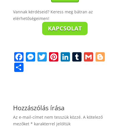
Vannak kérdéseid? Keress meg bátran az
elérhetőségeimen!
KAPCSOLAT
F
M
T
Pi
Li
T
G
Bl
a
e
w
nt
n
u
m
o
S
c
ss
itt
er
k
m
ai
g
h
e
e
er
e
e
bl
l
g
ar
b
n
st
dI
r
er
e
o
g
n
Hozzászólás írása
o
er
Az e-mail-címet nem tesszük közzé.
A kötelező
k
mezőket
*
karakterrel jelöltük