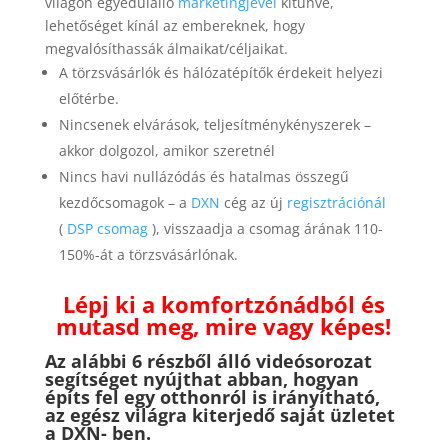
világon egyedülálló
marketingjével
kitűnve,
lehetőséget kínál az embereknek, hogy
megvalósíthassák álmaikat/céljaikat.
A törzsvásárlók és hálózatépítők érdekeit helyezi
előtérbe.
Nincsenek elvárások, teljesítménykényszerek –
akkor dolgozol, amikor szeretnél
Nincs havi nullázódás és hatalmas összegű
kezdőcsomagok – a
DXN
cég az új
regisztrációnál
(
DSP csomag
), visszaadja a csomag árának 110-
150%-át a törzsvásárlónak.
Lépj ki a komfortzónádból és
mutasd meg, mire vagy képes!
Az alábbi 6 részből álló videósorozat
segítséget nyújthat abban, hogyan
építs fel egy otthonról is irányítható,
az egész világra kiterjedő saját üzletet
a DXN- ben.