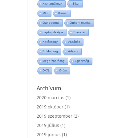
Kismamáknak
Siker
Mlm
Karrier
Ganoderma
Otthoni munka
Laptoplifestyle
Szeretet
Karácsony
Vásárlás
Boldogság
Advent
Megbízhatóság
Egészség
DXN
Öröm
Archívum
2020 március
(1)
2019 október
(1)
2019 szeptember
(2)
2019 július
(1)
2019 június
(1)