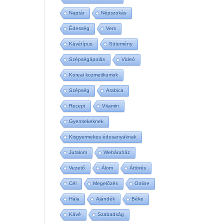
Naptár
Népszokás
Édesség
Vers
Kávétípus
Sütemény
Szépségápolás
Videó
Koreai kozmetikumok
Szépség
Arabica
Recept
Vitamin
Gyermekeknek
Kisgyermekes édesanyáknak
Jutalom
Webáruház
Vezető
Álom
Áttörés
Cél
Megelőzés
Online
Hála
Ajándék
Béke
Kávé
Szabadság