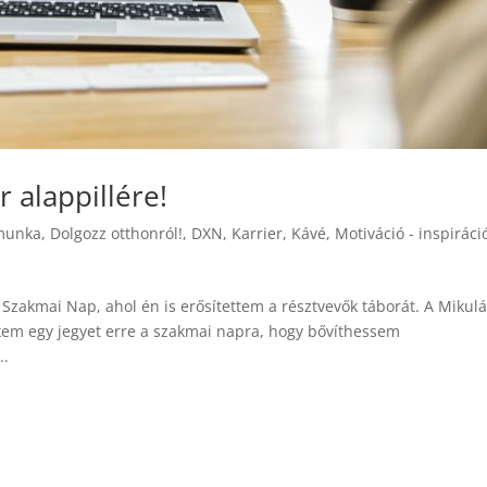
r alappillére!
munka
,
Dolgozz otthonról!
,
DXN
,
Karrier
,
Kávé
,
Motiváció - inspiráci
Szakmai Nap, ahol én is erősítettem a résztvevők táborát. A Mikulá
kem egy jegyet erre a szakmai napra, hogy bővíthessem
..