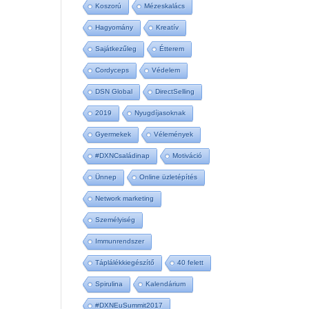
Koszorú
Mézeskalács
Hagyomány
Kreatív
Sajátkezűleg
Étterem
Cordyceps
Védelem
DSN Global
DirectSelling
2019
Nyugdíjasoknak
Gyermekek
Vélemények
#DXNCsaládinap
Motiváció
Ünnep
Online üzletépítés
Network marketing
Személyiség
Immunrendszer
Táplálékkiegészítő
40 felett
Spirulina
Kalendárium
#DXNEuSummit2017