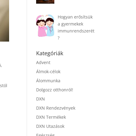
Hogyan erősítsük
a gyermekek
immunrendszerét
?
Kategóriák
Advent
ó
,
Álmok-célok
Álommunka
stól
Dolgozz otthonról!
DXN
DXN Rendezvények
DXN Termékek
DXN Utazások
Egészség