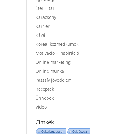
Étel – ital
Karácsony
Karrier
Kávé
Koreai kozmetikumok
Motiváció – inspiráció
Online marketing
Online munka
Passzív jövedelem
Receptek
Ünnepek
Video
Cimkék
Cukorbetegség
Cukrászda