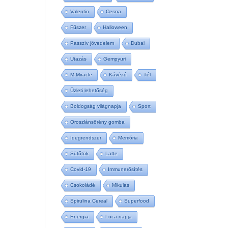
Valentin
Cesna
Fűszer
Halloween
Passzív jövedelem
Dubai
Utazás
Gempyuri
M-Miracle
Kávézó
Tél
Üzleti lehetőség
Boldogság világnapja
Sport
Oroszlánsörény gomba
Idegrendszer
Memória
Sütőtök
Latte
Covid-19
Immunerősítés
Csokoládé
Mikulás
Spirulina Cereal
Superfood
Energia
Luca napja