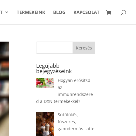
T
TERMÉKEINK
BLOG
KAPCSOLAT
Legújabb
bejegyzéseink
Hogyan erősítsd
az
immunrendszere
d a DXN termékekkel?
Sütőtökös,
fűszeres,
ganodermás Latte