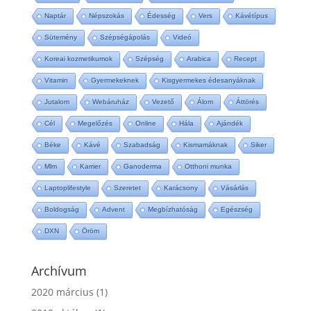
Naptár
Népszokás
Édesség
Vers
Kávétípus
Sütemény
Szépségápolás
Videó
Koreai kozmetikumok
Szépség
Arabica
Recept
Vitamin
Gyermekeknek
Kisgyermekes édesanyáknak
Jutalom
Webáruház
Vezető
Álom
Áttörés
Cél
Megelőzés
Online
Hála
Ajándék
Béke
Kávé
Szabadság
Kismamáknak
Siker
Mlm
Karrier
Ganoderma
Otthoni munka
Laptoplifestyle
Szeretet
Karácsony
Vásárlás
Boldogság
Advent
Megbízhatóság
Egészség
DXN
Öröm
Archívum
2020 március
(1)