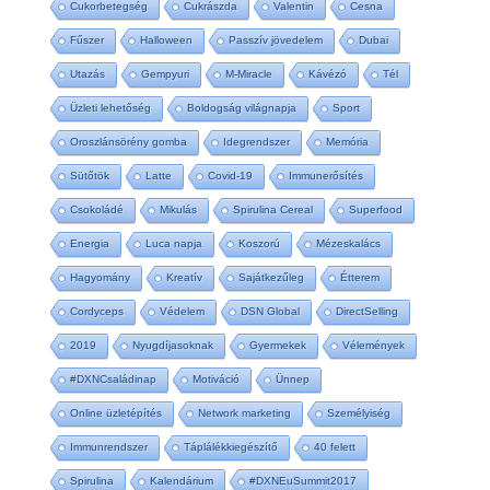
Cukorbetegség
Cukrászda
Valentin
Cesna
Fűszer
Halloween
Passzív jövedelem
Dubai
Utazás
Gempyuri
M-Miracle
Kávézó
Tél
Üzleti lehetőség
Boldogság világnapja
Sport
Oroszlánsörény gomba
Idegrendszer
Memória
Sütőtök
Latte
Covid-19
Immunerősítés
Csokoládé
Mikulás
Spirulina Cereal
Superfood
Energia
Luca napja
Koszorú
Mézeskalács
Hagyomány
Kreatív
Sajátkezűleg
Étterem
Cordyceps
Védelem
DSN Global
DirectSelling
2019
Nyugdíjasoknak
Gyermekek
Vélemények
#DXNCsaládinap
Motiváció
Ünnep
Online üzletépítés
Network marketing
Személyiség
Immunrendszer
Táplálékkiegészítő
40 felett
Spirulina
Kalendárium
#DXNEuSummit2017