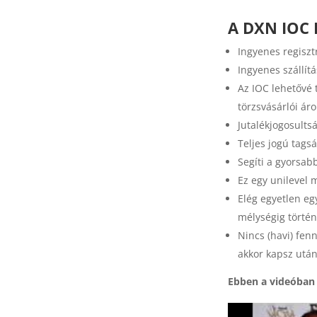
A DXN IOC 
Ingyenes regiszt
Ingyenes szállít
Az IOC lehetővé 
törzsvásárlói ár
Jutalékjogosults
Teljes jogú tags
Segíti a gyorsab
Ez egy unilevel 
Elég egyetlen eg
mélységig történ
Nincs (havi) fen
akkor kapsz után
Ebben a videóban 