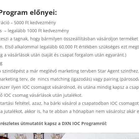
Program előnyei:
ráció – 5000 Ft kedvezmény
ás – legalább 1000 Ft kedvezmény
teszi a tagnak, hogy bármilyen összeállításban vásároljon terméket 
on. Első alkalommal legalább 60.000 Ft értékben szükséges ezt meg
ág a vásárlások után (saját és csapat forgalom után egyaránt.)
ág
b szintlépést a már meglévő marketing tervben Star Agent szinthez
marketing terv, de nincs matching (igazodás) vagy pairing (párosodás
yszer ilyen IOC csomagot vásárolnod, és utána mindig kapsz a csa
ő IOC csomag vásárlások után jutalékot.
ntartási feltétel, azaz, ha bárki vásárol a csapatodban IOC csomagot
a jutalékot, akkor is, ha te abban a hónapban nem vásárolsz akár 
részletes útmutatót kapsz a DXN IOC Programról: