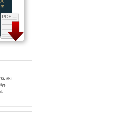
ki, aki
ly).
t.