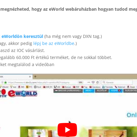
 megnézheted, hogy az eWorld webáruházban hogyan tudod megv
az eWorldön keresztül
(ha még nem vagy DXN tag.)
agy, akkor pedig
lépj be az eWorldbe
.)
laszd az IOC vásárlást.
legalább 60.000 Ft értékű terméket, de ne sokkal többet.
eket megtalálod a videóban