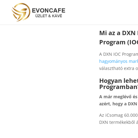
Mi az a DXN 
Program (IO
A DXN IOC Program
hagyományos mark
választható extra 
Hogyan lehet
Programban
A már meglévő és 
azért, hogy a DXN
Az iCsomag 60.000 
DXN termékekből ál