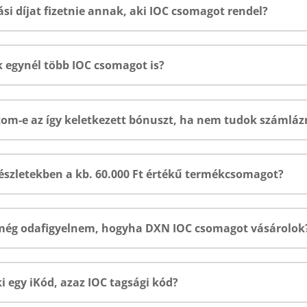
ítási díjat fizetnie annak, aki IOC csomagot rendel?
 egynél több IOC csomagot is?
om-e az így keletkezett bónuszt, ha nem tudok számláz
észletekben a kb. 60.000 Ft értékű termékcsomagot?
 még odafigyelnem, hogyha DXN IOC csomagot vásárolok
i egy iKód, azaz IOC tagsági kód?