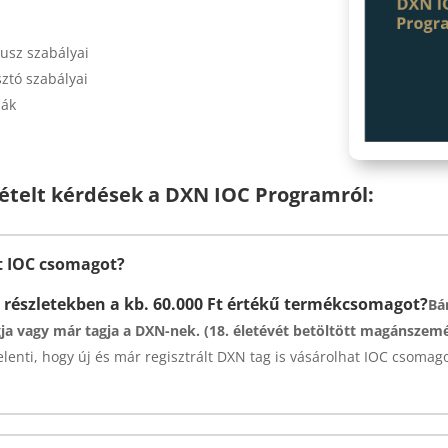
usz szabályai
sztó szabályai
dák
ételt kérdések a DXN IOC Programról:
t IOC csomagot?
 részletekben a kb. 60.000 Ft értékű termékcsomagot?
Bár
a vagy már tagja a DXN-nek. (18. életévét betöltött magánszemé
jelenti, hogy új és már regisztrált DXN tag is vásárolhat IOC csomago