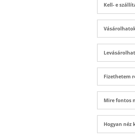
Kell- e száll
Vásárolhatok
Levásárolhat
Fizethetem r
Mire fontos
Hogyan néz k