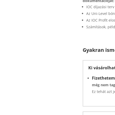
dokumentációját:
IOC díjazási terv
Az Uni-Level bón
Az IOC Profit elo
Számítások, pél
Gyakran ism
Ki vásárolha
Fizethetem
még nem tagj
Ez tehát azt 