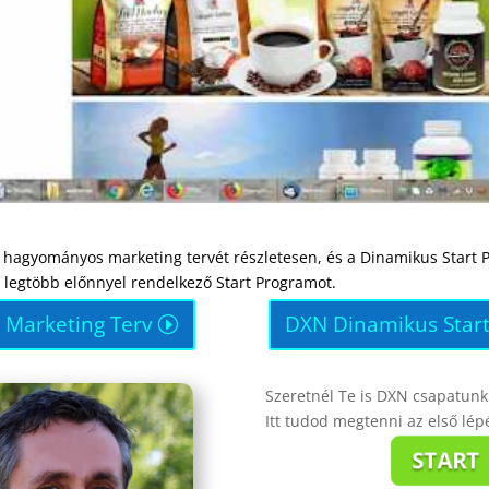
hagyományos marketing tervét részletesen, és a Dinamikus Start 
legtöbb előnnyel rendelkező Start Programot.
 Marketing Terv
DXN Dinamikus Star
Szeretnél Te is DXN csapatunk 
Itt tudod megtenni az első lép
START