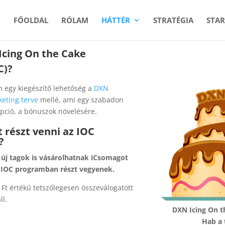
FŐOLDAL
RÓLAM
HÁTTÉR
STRATÉGIA
STAR
Icing On the Cake
C)?
 egy kiegészítő lehetőség a
DXN
eting terve
mellé, ami egy szabadon
opció, a bónuszok növelésére.
 részt venni az IOC
?
új tagok is vásárolhatnak iCsomagot
 IOC programban részt vegyenek.
Ft értékű tetszőlegesen összeválogatott
l.
DXN Icing On t
Hab a 