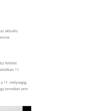
az aktuális
tennie.
.
) feltétel.
patodban 11.
 a 11. mélységig,
egy terméket sem.