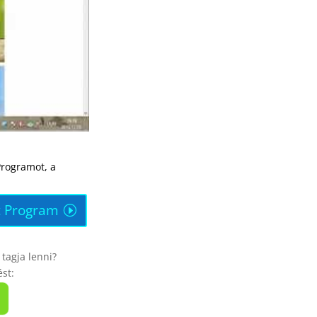
Programot, a
t Program
tagja lenni?
ést: