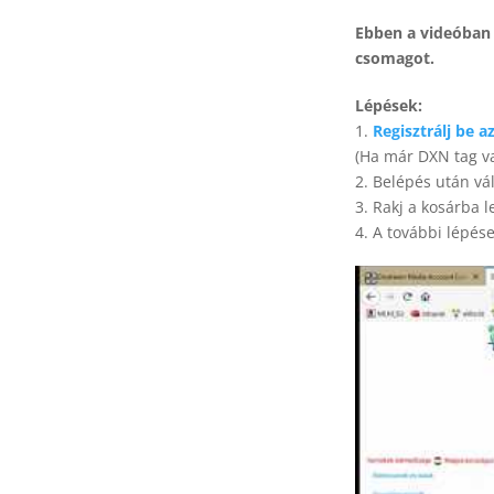
Ebben a videóban
csomagot.
Lépések:
1.
Regisztrálj be 
(Ha már DXN tag v
2. Belépés után vá
3. Rakj a kosárba 
4. A további lépés