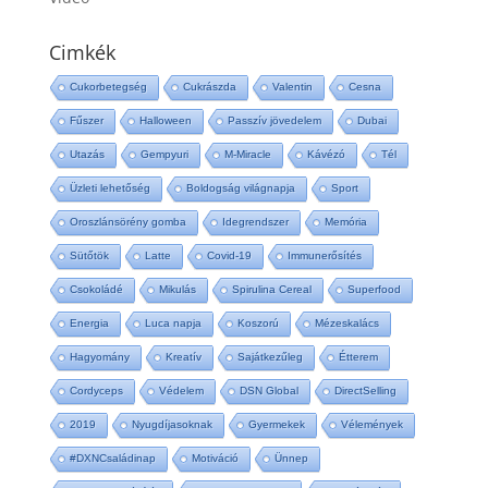
Cimkék
Cukorbetegség
Cukrászda
Valentin
Cesna
Fűszer
Halloween
Passzív jövedelem
Dubai
Utazás
Gempyuri
M-Miracle
Kávézó
Tél
Üzleti lehetőség
Boldogság világnapja
Sport
Oroszlánsörény gomba
Idegrendszer
Memória
Sütőtök
Latte
Covid-19
Immunerősítés
Csokoládé
Mikulás
Spirulina Cereal
Superfood
Energia
Luca napja
Koszorú
Mézeskalács
Hagyomány
Kreatív
Sajátkezűleg
Étterem
Cordyceps
Védelem
DSN Global
DirectSelling
2019
Nyugdíjasoknak
Gyermekek
Vélemények
#DXNCsaládinap
Motiváció
Ünnep