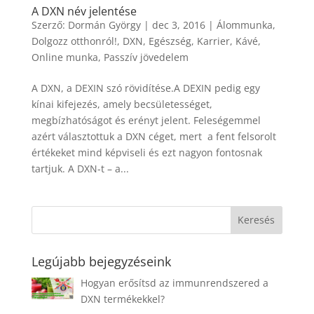
A DXN név jelentése
Szerző:
Dormán György
|
dec 3, 2016
|
Álommunka
,
Dolgozz otthonról!
,
DXN
,
Egészség
,
Karrier
,
Kávé
,
Online munka
,
Passzív jövedelem
A DXN, a DEXIN szó rövidítése.A DEXIN pedig egy
kínai kifejezés, amely becsületességet,
megbízhatóságot és erényt jelent. Feleségemmel
azért választottuk a DXN céget, mert a fent felsorolt
értékeket mind képviseli és ezt nagyon fontosnak
tartjuk. A DXN-t – a...
Legújabb bejegyzéseink
Hogyan erősítsd az immunrendszered a
DXN termékekkel?