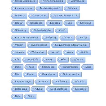
Online üzletépítés
Network marketing
Személyiség
Immunrendszer
Táplálékkiegészítő
40 felett
Spirulina
Kalendárium
#DXNEuSummit2017
Naptár
Népszokás
Édesség
Vers
Kávétípus
Sütemény
Szépségápolás
Videó
Koreai kozmetikumok
Szépség
Arabica
Recept
Vitamin
Gyermekeknek
Kisgyermekes édesanyáknak
Jutalom
Webáruház
Vezető
Álom
Áttörés
Cél
Megelőzés
Online
Hála
Ajándék
Béke
Kávé
Szabadság
Kismamáknak
Siker
Mlm
Karrier
Ganoderma
Otthoni munka
Laptoplifestyle
Szeretet
Karácsony
Vásárlás
Boldogság
Advent
Megbízhatóság
Egészség
DXN
Öröm