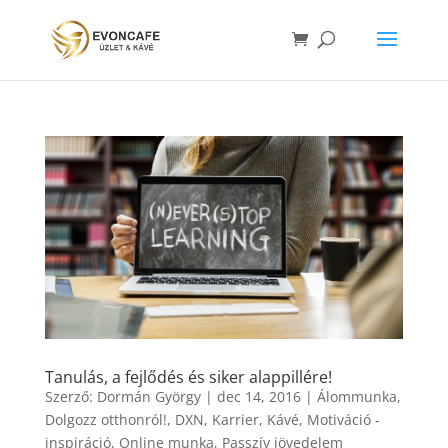
Tanulás, a fejlődés és siker alappillére!
Szerző:
Dormán György
|
dec 14, 2016
|
Álommunka
,
Dolgozz otthonról!
,
DXN
,
Karrier
,
Kávé
,
Motiváció -
inspiráció
,
Online munka
,
Passzív jövedelem