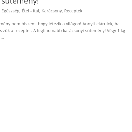
i sütemény!
,
Egészség
,
Étel - ital
,
Karácsony
,
Receptek
ény nem hiszem, hogy létezik a világon! Annyit elárulok, ha
nézzük a receptet: A legfinomabb karácsonyi sütemény! Végy 1 kg
...