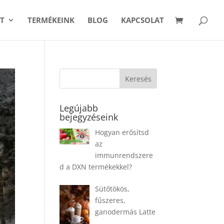
T
TERMÉKEINK
BLOG
KAPCSOLAT
Legújabb
bejegyzéseink
Hogyan erősítsd
az
immunrendszere
d a DXN termékekkel?
Sütőtökös,
fűszeres,
ganodermás Latte