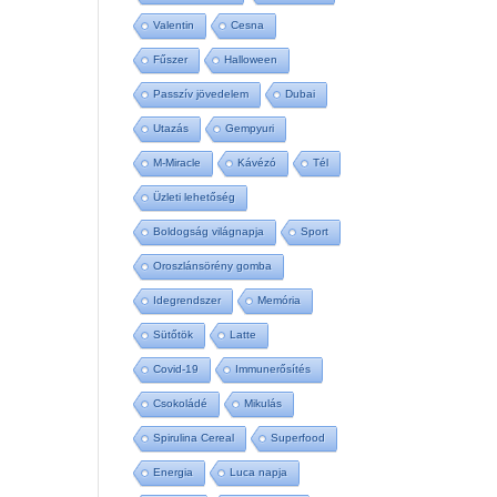
Valentin
Cesna
Fűszer
Halloween
Passzív jövedelem
Dubai
Utazás
Gempyuri
M-Miracle
Kávézó
Tél
Üzleti lehetőség
Boldogság világnapja
Sport
Oroszlánsörény gomba
Idegrendszer
Memória
Sütőtök
Latte
Covid-19
Immunerősítés
Csokoládé
Mikulás
Spirulina Cereal
Superfood
Energia
Luca napja