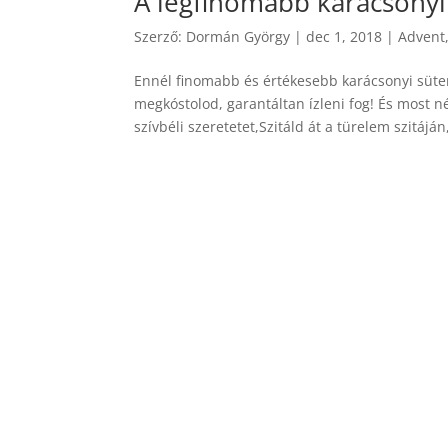
A legfinomabb karácsony
Szerző:
Dormán György
|
dec 1, 2018
|
Advent
Ennél finomabb és értékesebb karácsonyi sütem
megkóstolod, garantáltan ízleni fog! És most 
szívbéli szeretetet,Szitáld át a türelem szitáján,