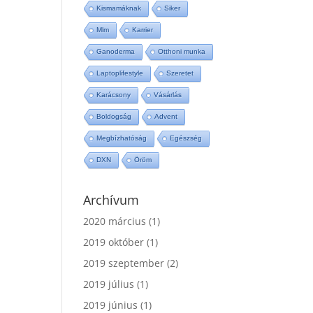
Kismamáknak
Siker
Mlm
Karrier
Ganoderma
Otthoni munka
Laptoplifestyle
Szeretet
Karácsony
Vásárlás
Boldogság
Advent
Megbízhatóság
Egészség
DXN
Öröm
Archívum
2020 március
(1)
2019 október
(1)
2019 szeptember
(2)
2019 július
(1)
2019 június
(1)