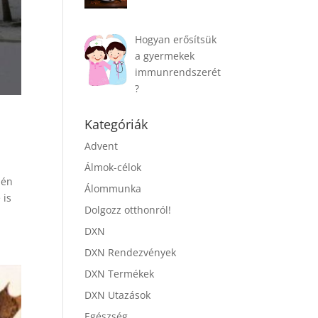
Hogyan erősítsük
a gyermekek
immunrendszerét
?
Kategóriák
Advent
Álmok-célok
mén
Álommunka
 is
Dolgozz otthonról!
DXN
DXN Rendezvények
DXN Termékek
DXN Utazások
Egészség