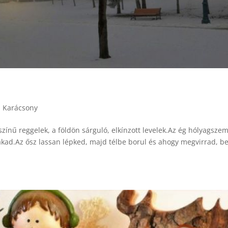
,
Karácsony
színű reggelek, a földön sárguló, elkínzott levelek.Az ég hólyagsze
kad.Az ősz lassan lépked, majd télbe borul és ahogy megvirrad, be