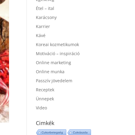
Étel – ital
Karácsony
Karrier
Kávé
Koreai kozmetikumok
Motiváció – inspiráció
Online marketing
Online munka
Passzív jövedelem
Receptek
Ünnepek
Video
Cimkék
Cukorbetegség
Cukrászda