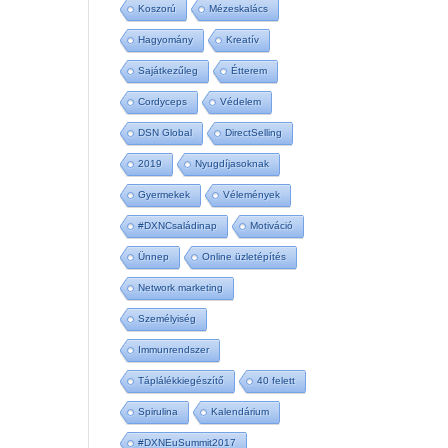
Koszorú
Mézeskalács
Hagyomány
Kreatív
Sajátkezűleg
Étterem
Cordyceps
Védelem
DSN Global
DirectSelling
2019
Nyugdíjasoknak
Gyermekek
Vélemények
#DXNCsaládinap
Motiváció
Ünnep
Online üzletépítés
Network marketing
Személyiség
Immunrendszer
Táplálékkiegészítő
40 felett
Spirulina
Kalendárium
#DXNEuSummit2017