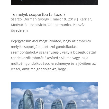
Te melyik csoportba tartozol?
Szerző:
Dormán György
|
márc 19, 2019
|
Karrier
,
Motiváció - inspiráció
,
Online munka
,
Passzív
jövedelem
Bejegyzésünkből megtudhatod, hogy az emberek
melyik csoportjába tartozol gondolkodás
szempontjából.A szegénység- , vagy a bőségtudattal
rendelkezők táborát ékesíted? Aki ma vagy, az a
múltbéli gondolkodásod eredménye és a jövőben az
leszel, amit ma gondolsz.Az, hogy...