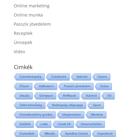
Online marketing
Online munka
Passzív jövedelem
Receptek
Ünnepek
Video
Cimkék
Cukorbetegség
Cukrászda
Valentin
Cesna
Fűszer
Halloween
Passzív jövedelem
Dubai
Utazás
Gempyuri
M-Miracle
Kávézó
Tél
Üzleti lehetőség
Boldogság világnapja
Sport
Oroszlánsörény gomba
Idegrendszer
Memória
Sütőtök
Latte
Covid-19
Immunerősítés
Csokoládé
Mikulás
Spirulina Cereal
Superfood