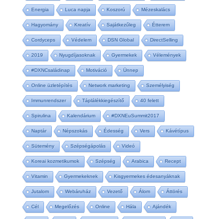
Energia
Luca napja
Koszorú
Mézeskalács
Hagyomány
Kreatív
Sajátkezűleg
Étterem
Cordyceps
Védelem
DSN Global
DirectSelling
2019
Nyugdíjasoknak
Gyermekek
Vélemények
#DXNCsaládinap
Motiváció
Ünnep
Online üzletépítés
Network marketing
Személyiség
Immunrendszer
Táplálékkiegészítő
40 felett
Spirulina
Kalendárium
#DXNEuSummit2017
Naptár
Népszokás
Édesség
Vers
Kávétípus
Sütemény
Szépségápolás
Videó
Koreai kozmetikumok
Szépség
Arabica
Recept
Vitamin
Gyermekeknek
Kisgyermekes édesanyáknak
Jutalom
Webáruház
Vezető
Álom
Áttörés
Cél
Megelőzés
Online
Hála
Ajándék