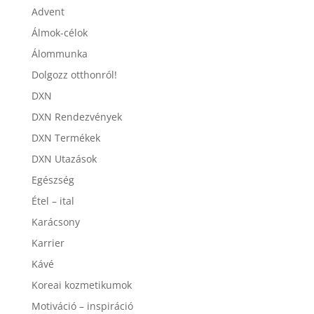
Advent
Álmok-célok
Álommunka
Dolgozz otthonról!
DXN
DXN Rendezvények
DXN Termékek
DXN Utazások
Egészség
Étel – ital
Karácsony
Karrier
Kávé
Koreai kozmetikumok
Motiváció – inspiráció