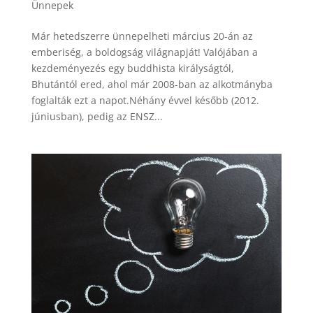
Ünnepek
Már hetedszerre ünnepelheti március 20-án az
emberiség, a boldogság világnapját! Valójában a
kezdeményezés egy buddhista királyságtól,
Bhutántól ered, ahol már 2008-ban az alkotmányba
foglalták ezt a napot.Néhány évvel később (2012.
júniusban), pedig az ENSZ...