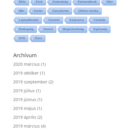
Béke
Kávé
Szabadság
Kismamáknak
Siker
Mlm
Karrier
Ganoderma
Otthoni munka
Laptoplifestyle
Szeretet
Karácsony
Vásárlás
Boldogság
Advent
Megbízhatóság
Egészség
DXN
Öröm
Archívum
2020 március
(1)
2019 október
(1)
2019 szeptember
(2)
2019 július
(1)
2019 június
(1)
2019 május
(1)
2019 április
(2)
2019 március
(4)