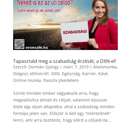
Tapasztald meg a szabadság érzését, a DXN-el!
Szerző:
Dormán György
|
márc 7, 2019
|
Álommunka
,
Dolgozz otthonról!
,
DXN
,
Egészség
,
Karrier
,
Kávé
,
Online munka
,
Passzív jövedelem
Szinte minden ember vágyakozik arra, hogy
megvalósítsa álmait és céljait, valamint eljusson
élete egy olyan állapotba, ahol a szabadság minden
formája jelen van. Először is kell egy “miértednek”
lenni, ami arra ösztönöz, hogy elérd a céljaid.Ha...