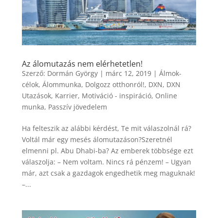
Az álomutazás nem elérhetetlen!
Szerző:
Dormán György
|
márc 12, 2019
|
Álmok-
célok
,
Álommunka
,
Dolgozz otthonról!
,
DXN
,
DXN
Utazások
,
Karrier
,
Motiváció - inspiráció
,
Online
munka
,
Passzív jövedelem
Ha felteszik az alábbi kérdést, Te mit válaszolnál rá?
Voltál már egy mesés álomutazáson?Szeretnél
elmenni pl. Abu Dhabi-ba? Az emberek többsége ezt
válaszolja: – Nem voltam. Nincs rá pénzem! – Ugyan
már, azt csak a gazdagok engedhetik meg maguknak!
–...