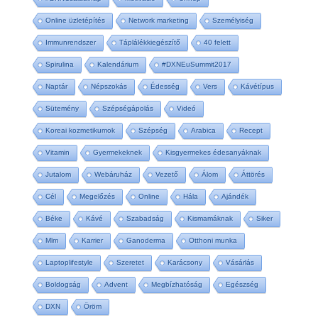
Online üzletépítés
Network marketing
Személyiség
Immunrendszer
Táplálékkiegészítő
40 felett
Spirulina
Kalendárium
#DXNEuSummit2017
Naptár
Népszokás
Édesség
Vers
Kávétípus
Sütemény
Szépségápolás
Videó
Koreai kozmetikumok
Szépség
Arabica
Recept
Vitamin
Gyermekeknek
Kisgyermekes édesanyáknak
Jutalom
Webáruház
Vezető
Álom
Áttörés
Cél
Megelőzés
Online
Hála
Ajándék
Béke
Kávé
Szabadság
Kismamáknak
Siker
Mlm
Karrier
Ganoderma
Otthoni munka
Laptoplifestyle
Szeretet
Karácsony
Vásárlás
Boldogság
Advent
Megbízhatóság
Egészség
DXN
Öröm