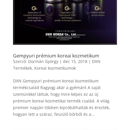
Gempyuri prémium koreai kozmetikum
Szerző:
Dormán György
|
dec 15, 2018
|
DXN
Termékek
,
Koreai kozmetikumok
DXN Gempyuri prémium koreai kozmetikum
termékcsalád Ragyogj akár a gyémánt A saját
szemünkkel láttuk, hogy mire képes ez az új
prémium koreai kozmetikai termék család. A világ
premier napján többen kipróbálhatták és érezték,
hogyan lett a száraz, feszülő bőrből és a...