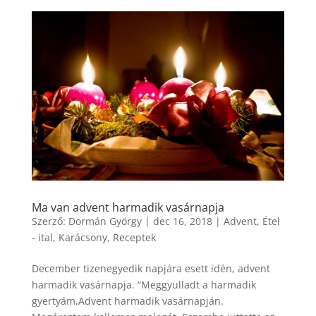
Ma van advent harmadik vasárnapja
Szerző:
Dormán György
|
dec 16, 2018
|
Advent
,
Étel
- ital
,
Karácsony
,
Receptek
December tizenegyedik napjára esett idén, advent
harmadik vasárnapja. “Meggyulladt a harmadik
gyertyám,Advent harmadik vasárnapján.