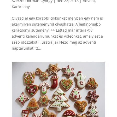
Szerző:
Dormán György
|
dec 22, 2018
|
Advent
,
Karácsony
Olvasd el egy korábbi cikkünket melyben egy nem is
akármilyen süteményről olvashatsz: A legfinomabb
karácsonyi sütemény! >> Láttad már interaktív
adventi kalendáriumunkat és videónkat, amely ezt a
szép időszakot illusztrálja? Nézd meg az adventi
naptárunkat itt...