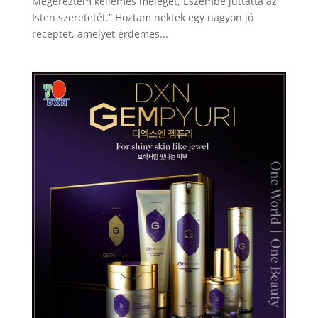
Megéreztem kellemes melegét, Eszembe juttatta az
Isten szeretetét.” Hoztam nektek egy nagyon jó
receptet, amelyet érdemes...