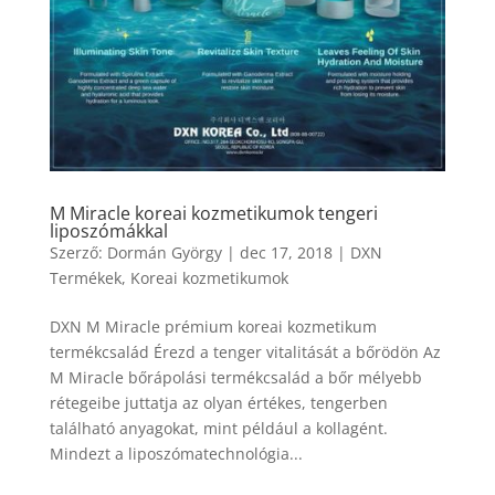
M Miracle koreai kozmetikumok tengeri
liposzómákkal
Szerző:
Dormán György
|
dec 17, 2018
|
DXN
Termékek
,
Koreai kozmetikumok
DXN M Miracle prémium koreai kozmetikum
termékcsalád Érezd a tenger vitalitását a bőrödön Az
M Miracle bőrápolási termékcsalád a bőr mélyebb
rétegeibe juttatja az olyan értékes, tengerben
található anyagokat, mint például a kollagént.
Mindezt a liposzómatechnológia...