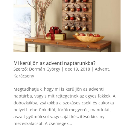
Mi kerüljön az adventi naptárunkba?
Szerző:
Dormán György
|
dec 19, 2018
|
Advent
,
Karácsony
Megtudhatjuk, hogy mi is kerüljön az adventi
naptárba, vagyis mit rejtegetnek az egyes fakkok. A
dobozkákba, zsákokba a szokásos csoki és cukorka
helyett tehetünk diót, török mogyorót, mandulát,
aszalt gyümölcsöt vagy saját készítésű kicsiny
mézeskalácsot. A csemegék...