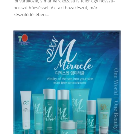
jól várakozik, s már várakozása is felér egy hosszú-
hosszú hóeséssel. Az, aki hazakészül, már
készülődésében...