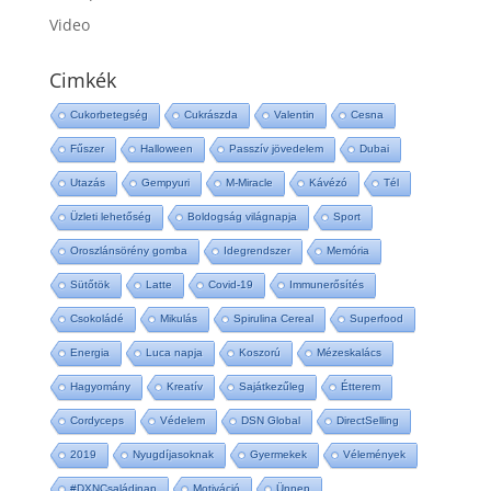
Video
Cimkék
Cukorbetegség
Cukrászda
Valentin
Cesna
Fűszer
Halloween
Passzív jövedelem
Dubai
Utazás
Gempyuri
M-Miracle
Kávézó
Tél
Üzleti lehetőség
Boldogság világnapja
Sport
Oroszlánsörény gomba
Idegrendszer
Memória
Sütőtök
Latte
Covid-19
Immunerősítés
Csokoládé
Mikulás
Spirulina Cereal
Superfood
Energia
Luca napja
Koszorú
Mézeskalács
Hagyomány
Kreatív
Sajátkezűleg
Étterem
Cordyceps
Védelem
DSN Global
DirectSelling
2019
Nyugdíjasoknak
Gyermekek
Vélemények
#DXNCsaládinap
Motiváció
Ünnep