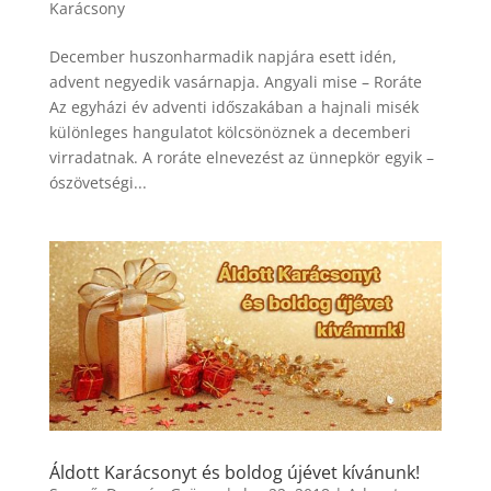
Karácsony
December huszonharmadik napjára esett idén,
advent negyedik vasárnapja. Angyali mise – Roráte
Az egyházi év adventi időszakában a hajnali misék
különleges hangulatot kölcsönöznek a decemberi
virradatnak. A roráte elnevezést az ünnepkör egyik –
ószövetségi...
Áldott Karácsonyt és boldog újévet kívánunk!