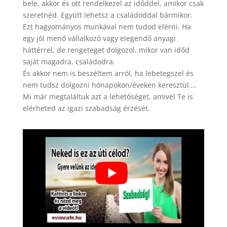
bele, akkor és ott rendelkezel az időddel, amikor csak
szeretnéd. Együtt lehetsz a családoddal bármikor.
Ezt hagyományos munkával nem tudod elérni. Ha
egy jól menő vállalkozó vagy elegendő anyagi
háttérrel, de rengeteget dolgozol, mikor van időd
saját magadra, családodra.
És akkor nem is beszéltem arról, ha lebetegszel és
nem tudsz dolgozni hónapokon/éveken keresztül….
Mi már megtaláltuk azt a lehetőséget, amivel Te is
elérheted az igazi szabadság érzését.