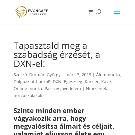
Tapasztald meg a
szabadság érzését, a
DXN-el!
Szerző:
Dormán György
|
márc 7, 2019
|
Álommunka
,
Dolgozz otthonról!
,
DXN
,
Egészség
,
Karrier
,
Kávé
,
Online munka
,
Passzív jövedelem
|
Nincsenek
hozzászólások
Szinte minden ember
vágyakozik arra, hogy
megvalósítsa álmait és céljait,
valamint eljusson élete egy