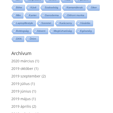
Béke
Kávé
Szabadság
Kismamáknak
Siker
Mlm
Karrier
Ganoderma
Otthoni munka
Laptoplifestyle
Szeretet
Karácsony
Vásárlás
Boldogság
Advent
Megbízhatóság
Egészség
DXN
Öröm
Archívum
2020 március
(1)
2019 október
(1)
2019 szeptember
(2)
2019 július
(1)
2019 június
(1)
2019 május
(1)
2019 április
(2)