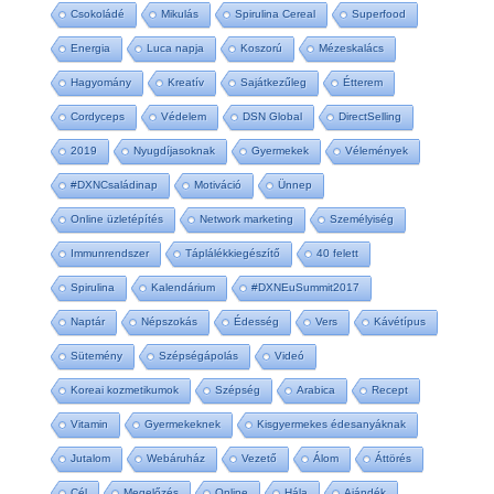
Csokoládé
Mikulás
Spirulina Cereal
Superfood
Energia
Luca napja
Koszorú
Mézeskalács
Hagyomány
Kreatív
Sajátkezűleg
Étterem
Cordyceps
Védelem
DSN Global
DirectSelling
2019
Nyugdíjasoknak
Gyermekek
Vélemények
#DXNCsaládinap
Motiváció
Ünnep
Online üzletépítés
Network marketing
Személyiség
Immunrendszer
Táplálékkiegészítő
40 felett
Spirulina
Kalendárium
#DXNEuSummit2017
Naptár
Népszokás
Édesség
Vers
Kávétípus
Sütemény
Szépségápolás
Videó
Koreai kozmetikumok
Szépség
Arabica
Recept
Vitamin
Gyermekeknek
Kisgyermekes édesanyáknak
Jutalom
Webáruház
Vezető
Álom
Áttörés
Cél
Megelőzés
Online
Hála
Ajándék