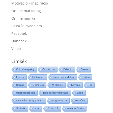
Motiváció – inspiráció
Online marketing
Online munka
Passzív jövedelem
Receptek
Ünnepek
Video
Cimkék
Cukorbetegség
Cukrászda
Valentin
Cesna
Fűszer
Halloween
Passzív jövedelem
Dubai
Utazás
Gempyuri
M-Miracle
Kávézó
Tél
Üzleti lehetőség
Boldogság világnapja
Sport
Oroszlánsörény gomba
Idegrendszer
Memória
Sütőtök
Latte
Covid-19
Immunerősítés