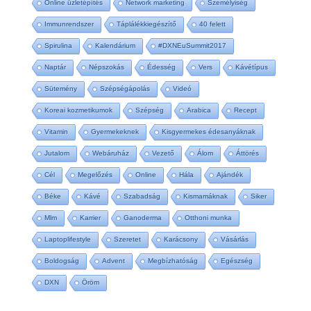
Online üzletépítés
Network marketing
Személyiség
Immunrendszer
Táplálékkiegészítő
40 felett
Spirulina
Kalendárium
#DXNEuSummit2017
Naptár
Népszokás
Édesség
Vers
Kávétípus
Sütemény
Szépségápolás
Videó
Koreai kozmetikumok
Szépség
Arabica
Recept
Vitamin
Gyermekeknek
Kisgyermekes édesanyáknak
Jutalom
Webáruház
Vezető
Álom
Áttörés
Cél
Megelőzés
Online
Hála
Ajándék
Béke
Kávé
Szabadság
Kismamáknak
Siker
Mlm
Karrier
Ganoderma
Otthoni munka
Laptoplifestyle
Szeretet
Karácsony
Vásárlás
Boldogság
Advent
Megbízhatóság
Egészség
DXN
Öröm