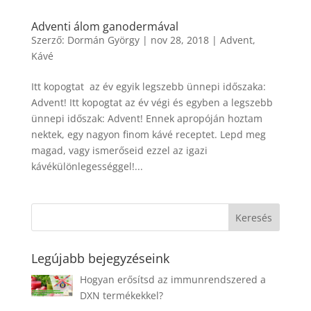
Adventi álom ganodermával
Szerző:
Dormán György
|
nov 28, 2018
|
Advent
,
Kávé
Itt kopogtat az év egyik legszebb ünnepi időszaka:
Advent! Itt kopogtat az év végi és egyben a legszebb
ünnepi időszak: Advent! Ennek apropóján hoztam
nektek, egy nagyon finom kávé receptet. Lepd meg
magad, vagy ismerőseid ezzel az igazi
kávékülönlegességgel!...
Legújabb bejegyzéseink
Hogyan erősítsd az immunrendszered a
DXN termékekkel?