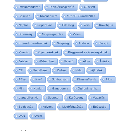
Immunrendszer
Táplálékkiegészítő
40 felett
Spirulina
Kalendárium
#DXNEuSummit2017
Naptár
Népszokás
Édesség
Vers
Kávétípus
Sütemény
Szépségápolás
Videó
Koreai kozmetikumok
Szépség
Arabica
Recept
Vitamin
Gyermekeknek
Kisgyermekes édesanyáknak
Jutalom
Webáruház
Vezető
Álom
Áttörés
Cél
Megelőzés
Online
Hála
Ajándék
Béke
Kávé
Szabadság
Kismamáknak
Siker
Mlm
Karrier
Ganoderma
Otthoni munka
Laptoplifestyle
Szeretet
Karácsony
Vásárlás
Boldogság
Advent
Megbízhatóság
Egészség
DXN
Öröm