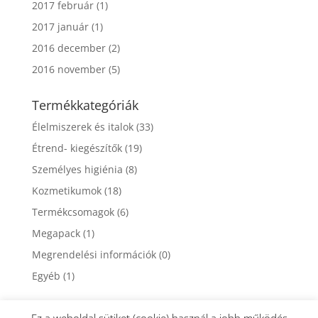
2017 február
(1)
2017 január
(1)
2016 december
(2)
2016 november
(5)
Termékkategóriák
Élelmiszerek és italok
(33)
Étrend- kiegészítők
(19)
Személyes higiénia
(8)
Kozmetikumok
(18)
Termékcsomagok
(6)
Megapack
(1)
Megrendelési információk
(0)
Egyéb
(1)
Ez a weboldal sütiket (cookie) használ a jobb működés