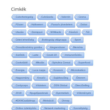
Cimkék
Cukorbetegség
Cukrászda
Valentin
Cesna
Fűszer
Halloween
Passzív jövedelem
Dubai
Utazás
Gempyuri
M-Miracle
Kávézó
Tél
Üzleti lehetőség
Boldogság világnapja
Sport
Oroszlánsörény gomba
Idegrendszer
Memória
Sütőtök
Latte
Covid-19
Immunerősítés
Csokoládé
Mikulás
Spirulina Cereal
Superfood
Energia
Luca napja
Koszorú
Mézeskalács
Hagyomány
Kreatív
Sajátkezűleg
Étterem
Cordyceps
Védelem
DSN Global
DirectSelling
2019
Nyugdíjasoknak
Gyermekek
Vélemények
#DXNCsaládinap
Motiváció
Ünnep
Online üzletépítés
Network marketing
Személyiség