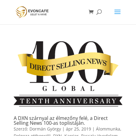
A DXN szárnyal az élmezőny felé, a Direct
Selling News 100-as toplistáján.
Szerző:
Dormán György
|
ápr 25, 2019
|
Álommunka
,
Dolgozz otthonról!
,
DXN
,
Karrier
,
Passzív jövedelem
,