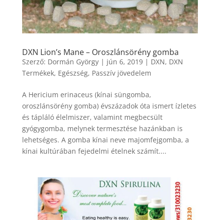
DXN Lion’s Mane – Oroszlánsörény gomba
Szerző:
Dormán György
|
jún 6, 2019
|
DXN
,
DXN
Termékek
,
Egészség
,
Passzív jövedelem
A Hericium erinaceus (kínai süngomba,
oroszlánsörény gomba) évszázadok óta ismert ízletes
és tápláló élelmiszer, valamint megbecsült
gyógygomba, melynek termesztése hazánkban is
lehetséges. A gomba kínai neve majomfejgomba, a
kínai kultúrában fejedelmi ételnek számít....