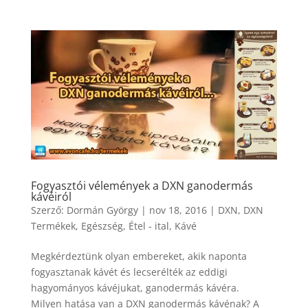
Fogyasztói vélemények a DXN ganodermás
kávéiról
Szerző:
Dormán György
|
nov 18, 2016
|
DXN
,
DXN
Termékek
,
Egészség
,
Étel - ital
,
Kávé
Megkérdeztünk olyan embereket, akik naponta
fogyasztanak kávét és lecserélték az eddigi
hagyományos kávéjukat, ganodermás kávéra.
Milyen hatása van a DXN ganodermás kávénak? A