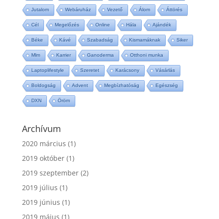
Jutalom
Webáruház
Vezető
Álom
Áttörés
Cél
Megelőzés
Online
Hála
Ajándék
Béke
Kávé
Szabadság
Kismamáknak
Siker
Mlm
Karrier
Ganoderma
Otthoni munka
Laptoplifestyle
Szeretet
Karácsony
Vásárlás
Boldogság
Advent
Megbízhatóság
Egészség
DXN
Öröm
Archívum
2020 március
(1)
2019 október
(1)
2019 szeptember
(2)
2019 július
(1)
2019 június
(1)
2019 május
(1)