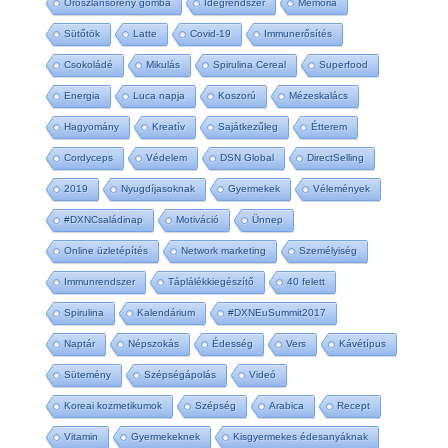
Oroszlánsörény gomba
Idegrendszer
Memória
Sütőtök
Latte
Covid-19
Immunerősítés
Csokoládé
Mikulás
Spirulina Cereal
Superfood
Energia
Luca napja
Koszorú
Mézeskalács
Hagyomány
Kreatív
Sajátkezűleg
Étterem
Cordyceps
Védelem
DSN Global
DirectSelling
2019
Nyugdíjasoknak
Gyermekek
Vélemények
#DXNCsaládinap
Motiváció
Ünnep
Online üzletépítés
Network marketing
Személyiség
Immunrendszer
Táplálékkiegészítő
40 felett
Spirulina
Kalendárium
#DXNEuSummit2017
Naptár
Népszokás
Édesség
Vers
Kávétípus
Sütemény
Szépségápolás
Videó
Koreai kozmetikumok
Szépség
Arabica
Recept
Vitamin
Gyermekeknek
Kisgyermekes édesanyáknak