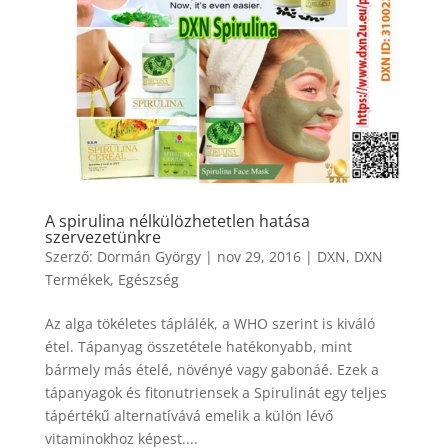
A spirulina nélkülözhetetlen hatása
szervezetünkre
Szerző:
Dormán György
|
nov 29, 2016
|
DXN
,
DXN
Termékek
,
Egészség
Az alga tökéletes táplálék, a WHO szerint is kiváló
étel. Tápanyag összetétele hatékonyabb, mint
bármely más ételé, növényé vagy gabonáé. Ezek a
tápanyagok és fitonutriensek a Spirulinát egy teljes
tápértékű alternatívává emelik a külön lévő
vitaminokhoz képest....