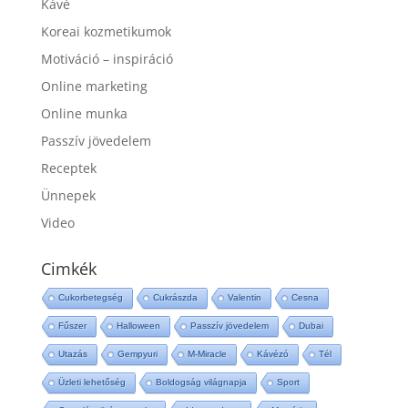
Kávé
Koreai kozmetikumok
Motiváció – inspiráció
Online marketing
Online munka
Passzív jövedelem
Receptek
Ünnepek
Video
Cimkék
Cukorbetegség
Cukrászda
Valentin
Cesna
Fűszer
Halloween
Passzív jövedelem
Dubai
Utazás
Gempyuri
M-Miracle
Kávézó
Tél
Üzleti lehetőség
Boldogság világnapja
Sport