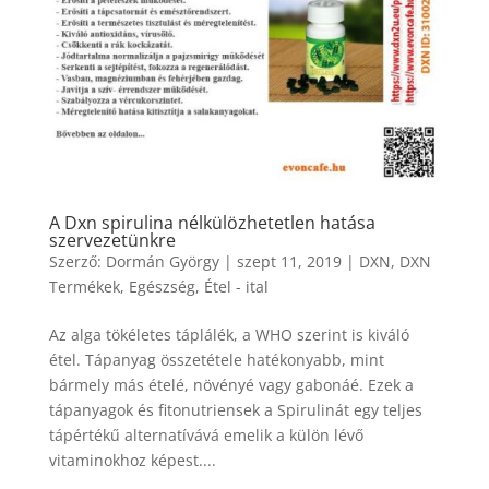
A Dxn spirulina nélkülözhetetlen hatása
szervezetünkre
Szerző:
Dormán György
|
szept 11, 2019
|
DXN
,
DXN
Termékek
,
Egészség
,
Étel - ital
Az alga tökéletes táplálék, a WHO szerint is kiváló
étel. Tápanyag összetétele hatékonyabb, mint
bármely más ételé, növényé vagy gabonáé. Ezek a
tápanyagok és fitonutriensek a Spirulinát egy teljes
tápértékű alternatívává emelik a külön lévő
vitaminokhoz képest....