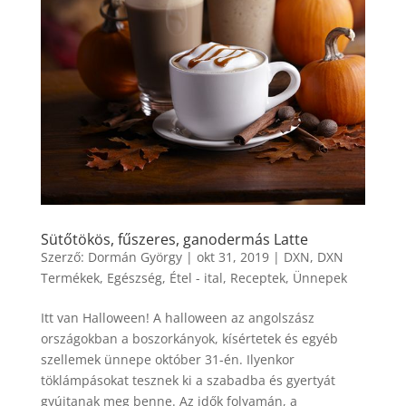
Sütőtökös, fűszeres, ganodermás Latte
Szerző:
Dormán György
|
okt 31, 2019
|
DXN
,
DXN
Termékek
,
Egészség
,
Étel - ital
,
Receptek
,
Ünnepek
Itt van Halloween! A halloween az angolszász
országokban a boszorkányok, kísértetek és egyéb
szellemek ünnepe október 31-én. Ilyenkor
töklámpásokat tesznek ki a szabadba és gyertyát
gyújtanak meg benne. Az idők folyamán, a