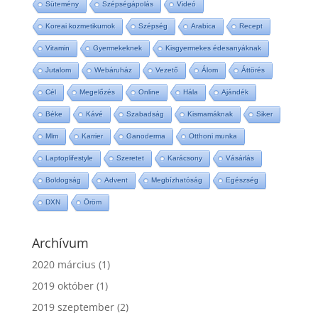
Sütemény
Szépségápolás
Videó
Koreai kozmetikumok
Szépség
Arabica
Recept
Vitamin
Gyermekeknek
Kisgyermekes édesanyáknak
Jutalom
Webáruház
Vezető
Álom
Áttörés
Cél
Megelőzés
Online
Hála
Ajándék
Béke
Kávé
Szabadság
Kismamáknak
Siker
Mlm
Karrier
Ganoderma
Otthoni munka
Laptoplifestyle
Szeretet
Karácsony
Vásárlás
Boldogság
Advent
Megbízhatóság
Egészség
DXN
Öröm
Archívum
2020 március
(1)
2019 október
(1)
2019 szeptember
(2)