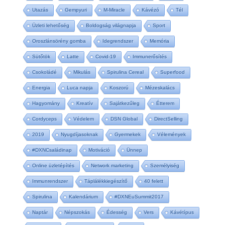
Utazás
Gempyuri
M-Miracle
Kávézó
Tél
Üzleti lehetőség
Boldogság világnapja
Sport
Oroszlánsörény gomba
Idegrendszer
Memória
Sütőtök
Latte
Covid-19
Immunerősítés
Csokoládé
Mikulás
Spirulina Cereal
Superfood
Energia
Luca napja
Koszorú
Mézeskalács
Hagyomány
Kreatív
Sajátkezűleg
Étterem
Cordyceps
Védelem
DSN Global
DirectSelling
2019
Nyugdíjasoknak
Gyermekek
Vélemények
#DXNCsaládinap
Motiváció
Ünnep
Online üzletépítés
Network marketing
Személyiség
Immunrendszer
Táplálékkiegészítő
40 felett
Spirulina
Kalendárium
#DXNEuSummit2017
Naptár
Népszokás
Édesség
Vers
Kávétípus