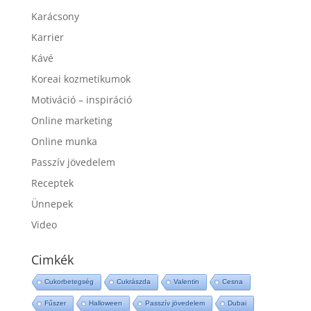
Karácsony
Karrier
Kávé
Koreai kozmetikumok
Motiváció – inspiráció
Online marketing
Online munka
Passzív jövedelem
Receptek
Ünnepek
Video
Cimkék
Cukorbetegség
Cukrászda
Valentin
Cesna
Fűszer
Halloween
Passzív jövedelem
Dubai