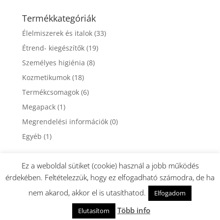
Termékkategóriák
Élelmiszerek és italok
(33)
Étrend- kiegészítők
(19)
Személyes higiénia
(8)
Kozmetikumok
(18)
Termékcsomagok
(6)
Megapack
(1)
Megrendelési információk
(0)
Egyéb
(1)
Ez a weboldal sütiket (cookie) használ a jobb működés
érdekében. Feltételezzük, hogy ez elfogadható számodra, de ha
nem akarod, akkor el is utasíthatod.
Elfogadom
Design: Dormán György - Minden jog fenntartva. DXN
Több info
Elutasítom
Evoncafe ©