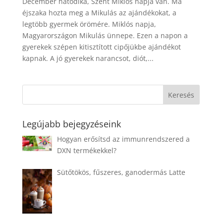
December hatodika, Szent Miklós napja van. Ma
éjszaka hozta meg a Mikulás az ajándékokat, a
legtöbb gyermek örömére. Miklós napja,
Magyarországon Mikulás ünnepe. Ezen a napon a
gyerekek szépen kitisztított cipőjükbe ajándékot
kapnak. A jó gyerekek narancsot, diót,...
Legújabb bejegyzéseink
Hogyan erősítsd az immunrendszered a
DXN termékekkel?
Sütőtökös, fűszeres, ganodermás Latte