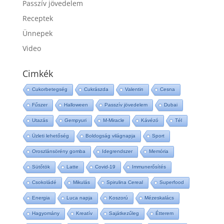
Passzív jövedelem
Receptek
Ünnepek
Video
Cimkék
Cukorbetegség
Cukrászda
Valentin
Cesna
Fűszer
Halloween
Passzív jövedelem
Dubai
Utazás
Gempyuri
M-Miracle
Kávézó
Tél
Üzleti lehetőség
Boldogság világnapja
Sport
Oroszlánsörény gomba
Idegrendszer
Memória
Sütőtök
Latte
Covid-19
Immunerősítés
Csokoládé
Mikulás
Spirulina Cereal
Superfood
Energia
Luca napja
Koszorú
Mézeskalács
Hagyomány
Kreatív
Sajátkezűleg
Étterem