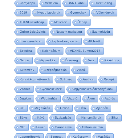
Cordyceps
Védelem
DSN Global
DirectSelling
2019
Nyugdíjasoknak
Gyermekek
Vélemények
#DXNCsaládinap
Motiváció
Ünnep
Online üzletépítés
Network marketing
Személyiség
Immunrendszer
Táplálékkiegészítő
40 felett
Spirulina
Kalendárium
#DXNEuSummit2017
Naptár
Népszokás
Édesség
Vers
Kávétípus
Sütemény
Szépségápolás
Videó
Koreai kozmetikumok
Szépség
Arabica
Recept
Vitamin
Gyermekeknek
Kisgyermekes édesanyáknak
Jutalom
Webáruház
Vezető
Álom
Áttörés
Cél
Megelőzés
Online
Hála
Ajándék
Béke
Kávé
Szabadság
Kismamáknak
Siker
Mlm
Karrier
Ganoderma
Otthoni munka
Laptoplifestyle
Szeretet
Karácsony
Vásárlás