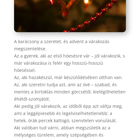
A karácsony a szeretet, és advent a várakozás
megszentelése.
Az a gyerek, aki az első hóesésre vár – jól várakozik, s
már várakozása is felér egy hosszú-hosszú
hóeséssel.
Az, aki hazakészül, már készülődésében otthon van.
Az, aki szeretni tudja azt, ami az övé – szabad, és
mentes a birtoklás minden görcsétől, kielégíthetetlen
éhétől-szomjától.
Aki pedig jól várakozik, az időből épp azt váltja meg,
ami a leggépiesebb és legelviselhetetlenebb: a
hetek, órák percek kattogó, szenvtelen vonulását.
Aki valóban tud várni, abban megszületik az a
mélységes türelem, amely szépségében és