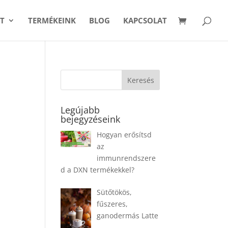
T
TERMÉKEINK
BLOG
KAPCSOLAT
Legújabb
bejegyzéseink
Hogyan erősítsd
az
immunrendszere
d a DXN termékekkel?
Sütőtökös,
fűszeres,
ganodermás Latte