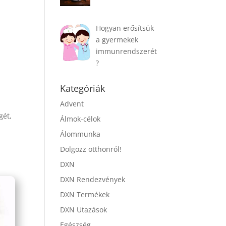
Hogyan erősítsük
a gyermekek
immunrendszerét
?
Kategóriák
Advent
gét,
Álmok-célok
Álommunka
Dolgozz otthonról!
DXN
DXN Rendezvények
DXN Termékek
DXN Utazások
Egészség