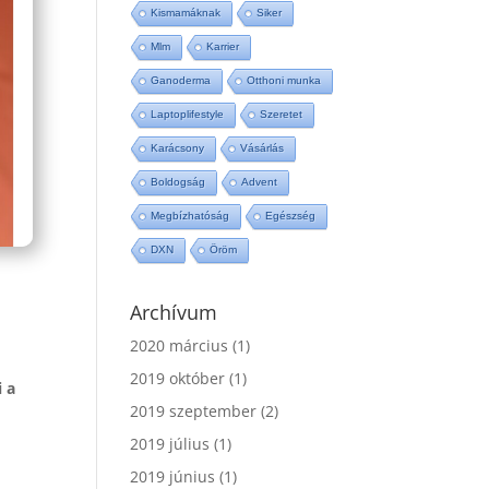
Kismamáknak
Siker
Mlm
Karrier
Ganoderma
Otthoni munka
Laptoplifestyle
Szeretet
Karácsony
Vásárlás
Boldogság
Advent
Megbízhatóság
Egészség
DXN
Öröm
Archívum
2020 március
(1)
2019 október
(1)
i a
2019 szeptember
(2)
2019 július
(1)
2019 június
(1)