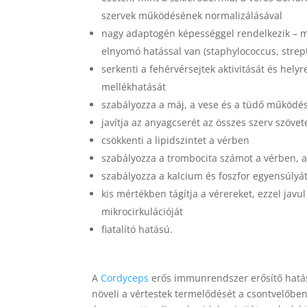
szervek működésének normalizálásával
nagy adaptogén képességgel rendelkezik – me
elnyomó hatással van (staphylococcus, stre
serkenti a fehérvérsejtek aktivitását és helyr
mellékhatását
szabályozza a máj, a vese és a tüdő működé
javítja az anyagcserét az összes szerv szöve
csökkenti a lipidszintet a vérben
szabályozza a trombocita számot a vérben, ak
szabályozza a kalcium és foszfor egyensúlyá
kis mértékben tágítja a vérereket, ezzel javul
mikrocirkulációját
fiatalító hatású.
A
Cordyceps
erős immunrendszer erősítő hatáss
növeli a vértestek termelődését a csontvelőbe