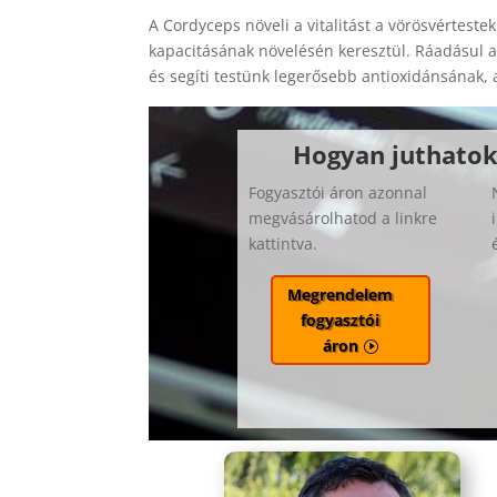
A Cordyceps növeli a vitalitást a vörösvértest
kapacitásának növelésén keresztül. Ráadásul a
és segíti testünk legerősebb antioxidánsának
Hogyan juthatok
Fogyasztói áron azonnal
megvásárolhatod a linkre
kattintva.
Megrendelem
fogyasztói
áron