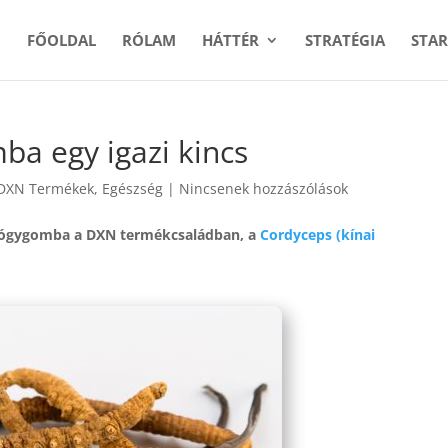
FŐOLDAL
RÓLAM
HÁTTÉR
STRATÉGIA
STAR
a egy igazi kincs
DXN Termékek
,
Egészség
|
Nincsenek hozzászólások
yógygomba a DXN termékcsaládban, a
Cordyceps (kínai