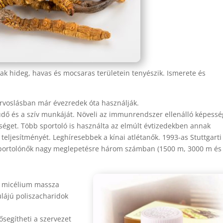
nak hideg, havas és mocsaras területein tenyészik. Ismerete és
rvoslásban már évezredek óta használják.
 tüdő és a szív munkáját. Növeli az immunrendszer ellenálló képessé
séget. Több sportoló is használta az elmúlt évtizedekben annak
eljesítményét. Leghíresebbek a kínai atlétanők. 1993-as Stuttgarti
i sportolónők nagy meglepetésre három számban (1500 m, 3000 m és
tt micélium massza
lájú poliszacharidok
ősegítheti a szervezet