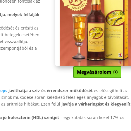
különösen fontosak az
a, melyek felfalják
ödését és erősíti az
tt betegek esetében
t visszaállítja.
szempontjából és a
Megvásárolom
ceps
javíthatja a szív-és érrendszer működését
és elősegítheti az
z izmok működése során keletkező felesleges anyagok eltávolítását.
 az aritmiás hibákat. Ezen felül
javítja a vérkeringést és kiegyenlít
a jó koleszterin (HDL) szintjét
– egy kutatás során közel 17%-os