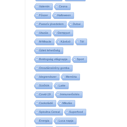
Valentin
Cesna
Fűszer
Halloween
Passzív jövedelem
Dubai
Utazás
Gempyuri
M-Miracle
Kávézó
Tél
Üzleti lehetőség
Boldogság világnapja
Sport
Oroszlánsörény gomba
Idegrendszer
Memória
Sütőtök
Latte
Covid-19
Immunerősítés
Csokoládé
Mikulás
Spirulina Cereal
Superfood
Energia
Luca napja