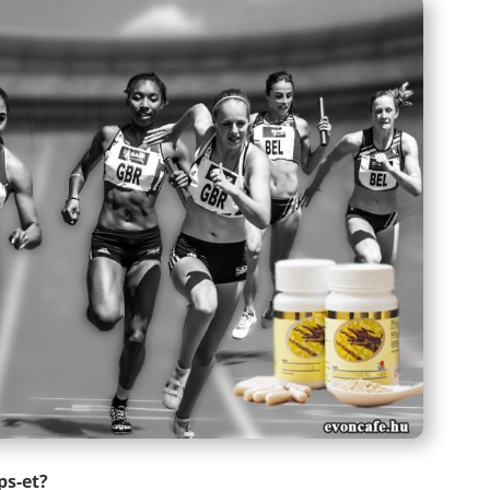
ps
-et?