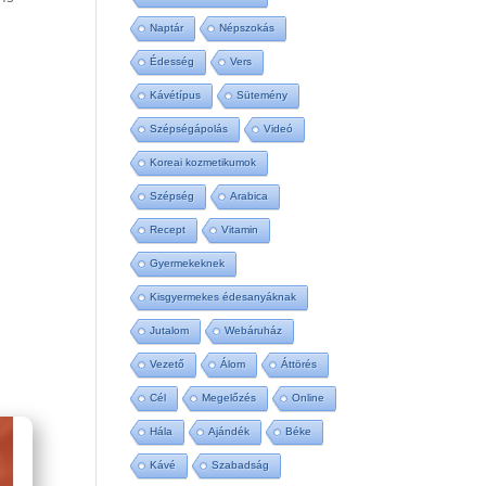
Naptár
Népszokás
Édesség
Vers
Kávétípus
Sütemény
Szépségápolás
Videó
Koreai kozmetikumok
Szépség
Arabica
Recept
Vitamin
Gyermekeknek
Kisgyermekes édesanyáknak
Jutalom
Webáruház
Vezető
Álom
Áttörés
Cél
Megelőzés
Online
Hála
Ajándék
Béke
Kávé
Szabadság