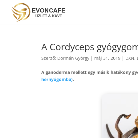
A Cordyceps gyógygomb
Szerző:
Dormán György
|
máj 31, 2019
|
DXN
,
A ganoderma mellett egy másik hatékony g
hernyógomba)
.