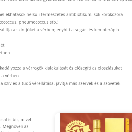
llékhatások nélküli természetes antibiotikum, sok kórokozóra
ptococcus, pneumococcus stb.)
eállítja a szintjüket a vérben; enyhíti a sugár- és kemoterápia
sét
teiben
adályozza a vérrögök kialakulását és elősegíti az eloszlásukat
t a vérben
 a szív és a tüdő vérellátása, javítja más szervek és a szövetek
al is bír, mivel
n. Megnöveli az