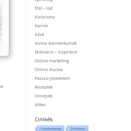
Étel – ital
Karácsony
Karrier
Kávé
Koreai kozmetikumok
Motiváció – inspiráció
Online marketing
Online munka
Passzív jövedelem
te
Receptek
Ünnepek
Video
Cimkék
Cukorbetegség
Cukrászda