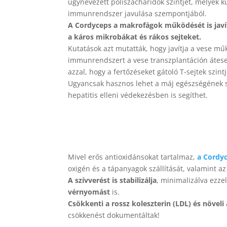
úgynevezett poliszacharidok szintjét, melyek 
immunrendszer javulása szempontjából.
A Cordyceps a makrofágok működését is javítj
a káros mikrobákat és rákos sejteket.
Kutatások azt mutatták, hogy javítja a vese műk
immunrendszert a vese transzplantáción átese
azzal, hogy a fertőzéseket gátoló T-sejtek szintjé
Ugyancsak hasznos lehet a máj egészségének 
hepatitis elleni védekezésben is segíthet.
Mivel erős antioxidánsokat tartalmaz,
a Cordy
oxigén és a tápanyagok szállítását, valamint a
A szívverést is stabilizálja
, minimalizálva ezzel
vérnyomást
is.
Csökkenti a rossz koleszterin (LDL) és növeli 
csökkenést dokumentáltak!