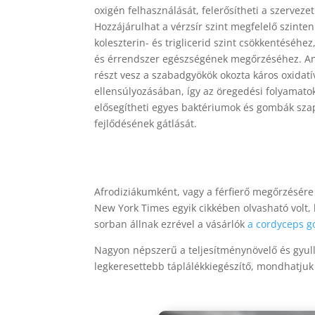
oxigén felhasználását, felerősítheti a szerveze
Hozzájárulhat a vérzsír szint megfelelő szinten
koleszterin- és triglicerid szint csökkentéséhez
és érrendszer egészségének megőrzéséhez. An
részt vesz a szabadgyökök okozta káros oxidatí
ellensúlyozásában, így az öregedési folyamato
elősegítheti egyes baktériumok és gombák sz
fejlődésének gátlását.
Afrodiziákumként, vagy a férfierő megőrzésére 
New York Times egyik cikkében olvasható volt,
sorban állnak ezrével a vásárlók
a cordyceps 
Nagyon népszerű a teljesítménynövelő és gyull
legkeresettebb táplálékkiegészítő, mondhatjuk –