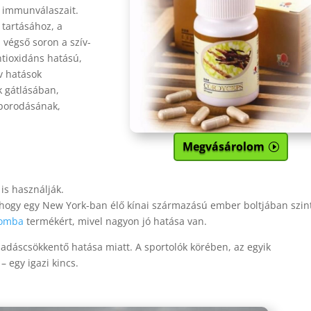
t immunválaszait.
 tartásához, a
, végső soron a szív-
tioxidáns hatású,
v hatások
k gátlásában,
aporodásának,
Megvásárolom
is használják.
 hogy egy New York-ban élő kínai származású ember boltjában szin
gomba
termékért, mivel nagyon jó hatása van.
adáscsökkentő hatása miatt. A sportolók körében, az egyik
 egy igazi kincs.