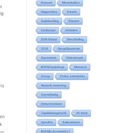
Koszorú
Mézeskalács
ai
Hagyomány
Kreatív
ig
Sajátkezűleg
Étterem
Cordyceps
Védelem
DSN Global
DirectSelling
2019
Nyugdíjasoknak
Gyermekek
Vélemények
#DXNCsaládinap
Motiváció
Ünnep
Online üzletépítés
áns
Network marketing
Személyiség
Immunrendszer
Táplálékkiegészítő
40 felett
ben
Spirulina
Kalendárium
k
ns
#DXNEuSummit2017