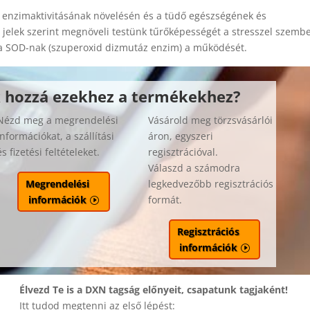
ek enzimaktivitásának növelésén és a tüdő egészségének és
 jelek szerint megnöveli testünk tűrőképességét a stresszel szemb
, a SOD-nak (szuperoxid dizmutáz enzim) a működését.
 hozzá ezekhez a termékekhez?
Nézd meg a megrendelési
Vásárold meg törzsvásárlói
információkat, a szállítási
áron, egyszeri
és fizetési feltételeket.
regisztrációval.
Válaszd a számodra
legkedvezőbb regisztrációs
Megrendelési
formát.
információk
Regisztrációs
információk
Élvezd Te is a DXN tagság előnyeit, csapatunk tagjaként!
Itt tudod megtenni az első lépést: