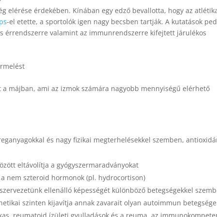
ség elérése érdekében. Kínában egy edző bevallotta, hogy az atlétik
ps
-el etette, a sportolók igen nagy becsben tartják. A kutatások ped
és érrendszerre valamint az immunrendszerre kifejtett járulékos
ermelést
ét a májban, ami az izmok számára nagyobb mennyiségű elérhető
éreganyagokkal és nagy fizikai megterhelésekkel szemben, antioxid
között eltávolítja a gyógyszermaradványokat
 a nem szteroid hormonok (pl. hydrocortison)
 szervezetünk ellenálló képességét különböző betegségekkel szem
etikai szinten kijavítja annak zavarait olyan autoimmun betegsége
arkas, reumatoid ízületi gyulladások és a reuma, az immunokompete