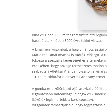
Kína és Tibet 3000 m tengerszint feletti régiói
használata Kínában 3000 évre tekint vissza.
A kínai hernyógombát, a hagyományos ázsiai o
Már a régi kínai orvosok is tudták, elősegíti a
fokozza a szexuális képességet és a termékeny
érdekében, hogy növelje természetes módon a t
szabadtéri Atlétikai Világbajnokságon a kína
10.000 m síkfutás) is elnyerték az arany érmet.
A gomba és a különböző eljárásokkal előállíto
legfontosabb hatóanyagai a nagy- és kismoleku
(közülük legismertebb a kordicepssav).
Vizsgálatok támasztják alá, hogy fogyasztása el