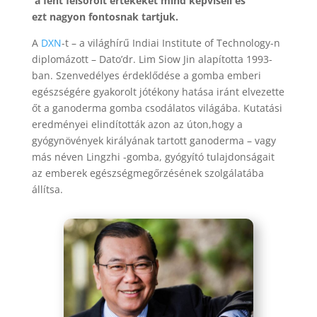
a fent felsorolt értékeket mind képviseli és
ezt nagyon fontosnak tartjuk.
A
DXN
-t – a világhírű Indiai Institute of Technology-n
diplomázott – Dato’dr. Lim Siow Jin alapította 1993-
ban. Szenvedélyes érdeklődése a gomba emberi
egészségére gyakorolt jótékony hatása iránt elvezette
őt a ganoderma gomba csodálatos világába. Kutatási
eredményei elindították azon az úton,hogy a
gyógynövények királyának tartott ganoderma – vagy
más néven Lingzhi -gomba, gyógyító tulajdonságait
az emberek egészségmegőrzésének szolgálatába
állítsa.