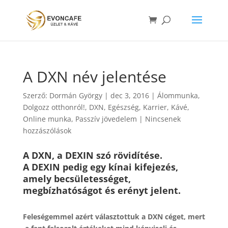
A DXN név jelentése
Szerző:
Dormán György
|
dec 3, 2016
|
Álommunka
,
Dolgozz otthonról!
,
DXN
,
Egészség
,
Karrier
,
Kávé
,
Online munka
,
Passzív jövedelem
|
Nincsenek
hozzászólások
A DXN, a DEXIN szó rövidítése.
A DEXIN pedig egy kínai kifejezés,
amely becsületességet,
megbízhatóságot és erényt jelent.
Feleségemmel azért választottuk a DXN céget, mert