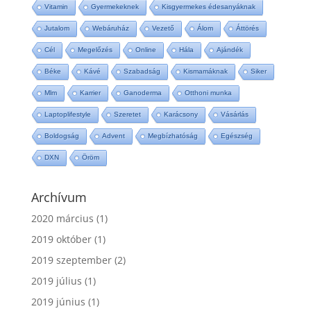
Vitamin
Gyermekeknek
Kisgyermekes édesanyáknak
Jutalom
Webáruház
Vezető
Álom
Áttörés
Cél
Megelőzés
Online
Hála
Ajándék
Béke
Kávé
Szabadság
Kismamáknak
Siker
Mlm
Karrier
Ganoderma
Otthoni munka
Laptoplifestyle
Szeretet
Karácsony
Vásárlás
Boldogság
Advent
Megbízhatóság
Egészség
DXN
Öröm
Archívum
2020 március
(1)
2019 október
(1)
2019 szeptember
(2)
2019 július
(1)
2019 június
(1)