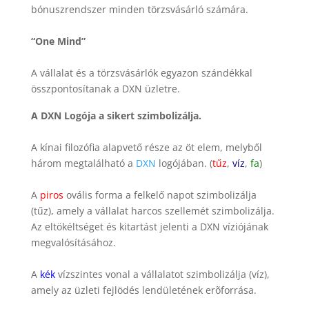
bónuszrendszer minden törzsvásárló számára.
“One Mind”
A vállalat és a törzsvásárlók egyazon szándékkal
összpontosítanak a DXN üzletre.
A DXN Logója a sikert szimbolizálja.
A kínai filozófia alapvető része az öt elem, melyből
három megtalálható a
DXN
logójában. (
tűz
,
víz
,
fa
)
A
piros
ovális forma a felkelő napot szimbolizálja
(tűz), amely a vállalat harcos szellemét szimbolizálja.
Az eltökéltséget és kitartást jelenti a DXN víziójának
megvalósításához.
A
kék
vízszintes vonal a vállalatot szimbolizálja (víz),
amely az üzleti fejlödés lendületének erõforrása.