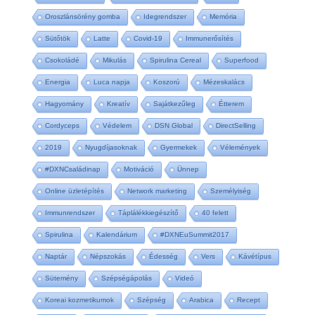
Oroszlánsörény gomba
Idegrendszer
Memória
Sütőtök
Latte
Covid-19
Immunerősítés
Csokoládé
Mikulás
Spirulina Cereal
Superfood
Energia
Luca napja
Koszorú
Mézeskalács
Hagyomány
Kreatív
Sajátkezűleg
Étterem
Cordyceps
Védelem
DSN Global
DirectSelling
2019
Nyugdíjasoknak
Gyermekek
Vélemények
#DXNCsaládinap
Motiváció
Ünnep
Online üzletépítés
Network marketing
Személyiség
Immunrendszer
Táplálékkiegészítő
40 felett
Spirulina
Kalendárium
#DXNEuSummit2017
Naptár
Népszokás
Édesség
Vers
Kávétípus
Sütemény
Szépségápolás
Videó
Koreai kozmetikumok
Szépség
Arabica
Recept