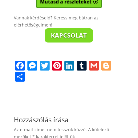
Mutasd a részleteket
Vannak kérdéseid? Keress meg bátran az
elérhetőségeimen!
KAPCSOLAT
F
M
T
Pi
Li
T
G
Bl
a
e
w
nt
n
u
m
o
S
c
ss
itt
er
k
m
ai
g
h
e
e
er
e
e
bl
l
g
ar
b
n
st
dI
r
er
e
o
g
n
Hozzászólás írása
o
er
Az e-mail-címet nem tesszük közzé.
A kötelező
k
mezőket
*
karakterrel jelöltük