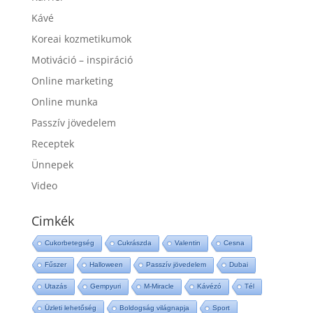
Kávé
Koreai kozmetikumok
Motiváció – inspiráció
Online marketing
Online munka
Passzív jövedelem
Receptek
Ünnepek
Video
Cimkék
Cukorbetegség
Cukrászda
Valentin
Cesna
Fűszer
Halloween
Passzív jövedelem
Dubai
Utazás
Gempyuri
M-Miracle
Kávézó
Tél
Üzleti lehetőség
Boldogság világnapja
Sport