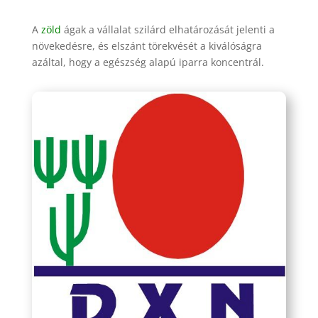
A
zöld
ágak a vállalat szilárd elhatározását jelenti a
növekedésre, és elszánt törekvését a kiválóságra
azáltal, hogy a egészség alapú iparra koncentrál.