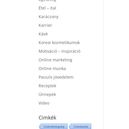
Étel – ital
Karácsony
Karrier
Kávé
Koreai kozmetikumok
Motiváció – inspiráció
Online marketing
Online munka
Passzív jövedelem
Receptek
Ünnepek
Video
Cimkék
Cukorbetegség
Cukrászda