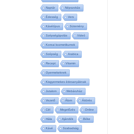
Naptár
Népszokás
Édesség
Vers
Kávétípus
Sütemény
Szépségápolás
Videó
Koreai kozmetikumok
Szépség
Arabica
Recept
Vitamin
Gyermekeknek
Kisgyermekes édesanyáknak
Jutalom
Webáruház
Vezető
Álom
Áttörés
Cél
Megelőzés
Online
Hála
Ajándék
Béke
Kávé
Szabadság