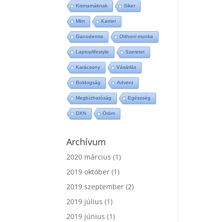
Kismamáknak
Siker
Mlm
Karrier
Ganoderma
Otthoni munka
Laptoplifestyle
Szeretet
Karácsony
Vásárlás
Boldogság
Advent
Megbízhatóság
Egészség
DXN
Öröm
Archívum
2020 március
(1)
2019 október
(1)
2019 szeptember
(2)
2019 július
(1)
2019 június
(1)