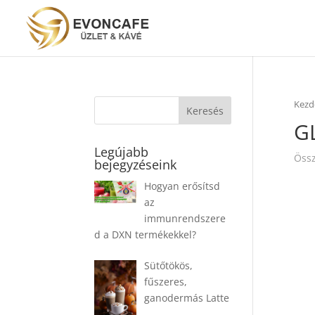
Kezd
G
Legújabb
Össz
bejegyzéseink
Hogyan erősítsd
az
immunrendszere
d a DXN termékekkel?
Sütőtökös,
fűszeres,
ganodermás Latte