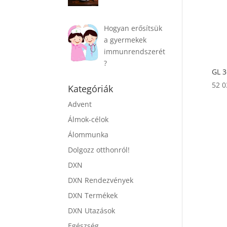
Hogyan erősítsük
a gyermekek
immunrendszerét
?
GL 
52 
Kategóriák
Advent
Álmok-célok
Álommunka
Dolgozz otthonról!
DXN
DXN Rendezvények
DXN Termékek
DXN Utazások
Egészség