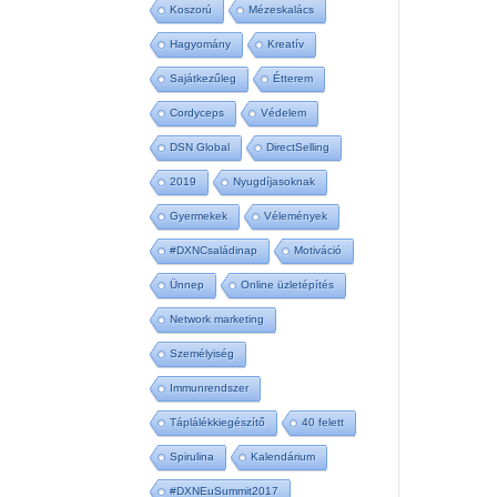
Koszorú
Mézeskalács
Hagyomány
Kreatív
Sajátkezűleg
Étterem
Cordyceps
Védelem
DSN Global
DirectSelling
2019
Nyugdíjasoknak
Gyermekek
Vélemények
#DXNCsaládinap
Motiváció
Ünnep
Online üzletépítés
Network marketing
Személyiség
Immunrendszer
Táplálékkiegészítő
40 felett
Spirulina
Kalendárium
#DXNEuSummit2017