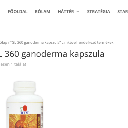
FŐOLDAL
RÓLAM
HÁTTÉR
STRATÉGIA
STAR
őlap
/ “GL 360 ganoderma kapszula” címkével rendelkező termékek
L 360 ganoderma kapszula
esen 1 találat