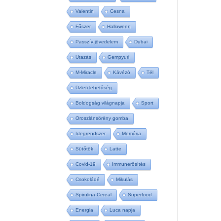
Valentin
Cesna
Fűszer
Halloween
Passzív jövedelem
Dubai
Utazás
Gempyuri
M-Miracle
Kávézó
Tél
Üzleti lehetőség
Boldogság világnapja
Sport
Oroszlánsörény gomba
Idegrendszer
Memória
Sütőtök
Latte
Covid-19
Immunerősítés
Csokoládé
Mikulás
Spirulina Cereal
Superfood
Energia
Luca napja