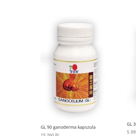
GL 
GL 90 ganoderma kapszula
5 3
15 260
Ft