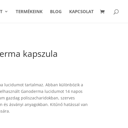
T
TERMÉKEINK
BLOG
KAPCSOLAT
erma kapszula
a lucidumot tartalmaz. Abban különbözik a
a felhasznált Ganoderma lucidumot 14 napos
ium gazdag poliszacharidokban, szerves
 és ásványi anyagokban. Kitűnő hatással van
ására.