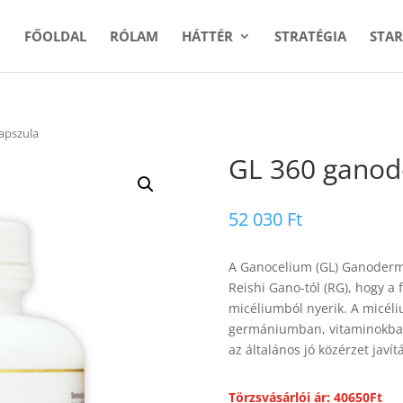
FŐOLDAL
RÓLAM
HÁTTÉR
STRATÉGIA
STAR
apszula
GL 360 ganod
52 030
Ft
A Ganocelium (GL) Ganoderm
Reishi Gano-tól (RG), hogy 
micéliumból nyerik. A micél
germániumban, vitaminokban
az általános jó közérzet javít
Törzsvásárlói ár: 40650Ft