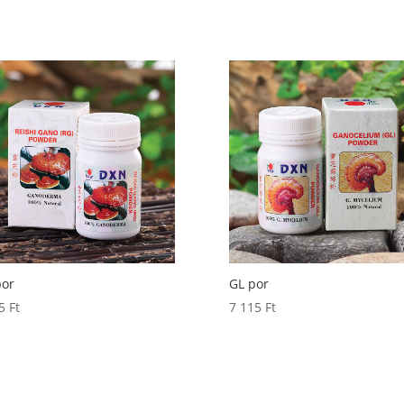
por
GL por
15
Ft
7 115
Ft