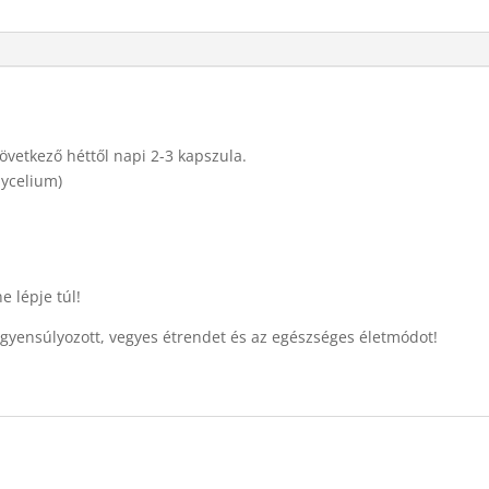
övetkező héttől napi 2-3 kapszula.
ycelium)
e lépje túl!
iegyensúlyozott, vegyes étrendet és az egészséges életmódot!