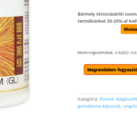
Bármely törzsvásárlói cso
termékünket 20-25%-al ked
Mutas
Nem regisztrálok
, inkább me
Megrendelem fogyasztó
Kategória:
Étrend- kiegészítő
ganoderma kapszula
,
Lingzh