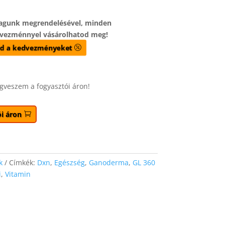
magunk megrendelésével, minden
vezménnyel vásárolhatod meg!
d a kedvezményeket
gveszem a fogyasztói áron!
i áron
k
Címkék:
Dxn
,
Egészség
,
Ganoderma
,
GL 360
i
,
Vitamin