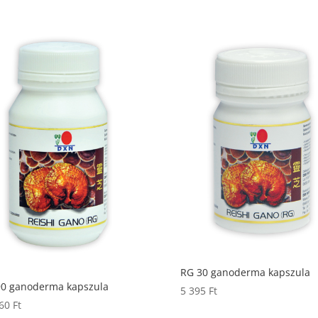
RG 30 ganoderma kapszula
90 ganoderma kapszula
5 395
Ft
260
Ft