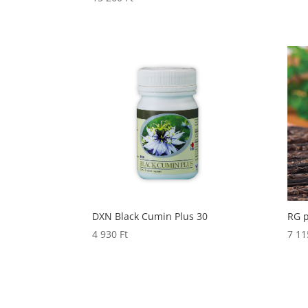
DXN Black Cumin Plus 30
RG 
4 930
Ft
7 1