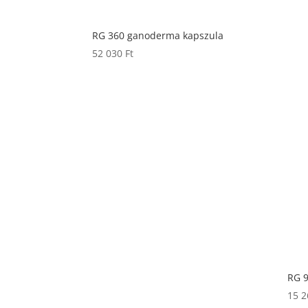
RG 360 ganoderma kapszula
52 030
Ft
RG 
15 