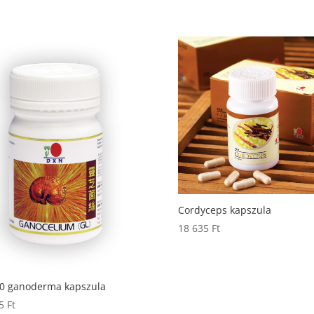
Cordyceps kapszula
18 635
Ft
30 ganoderma kapszula
95
Ft