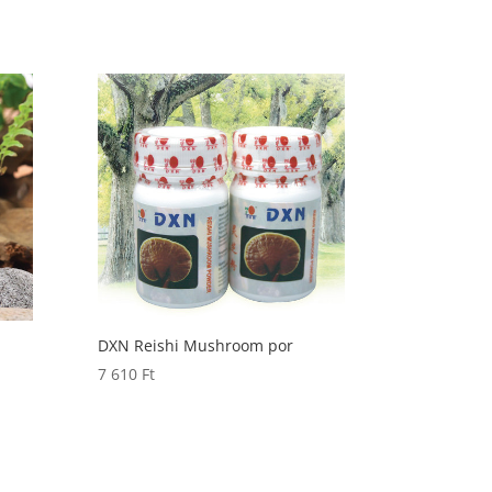
DXN Reishi Mushroom por
7 610
Ft