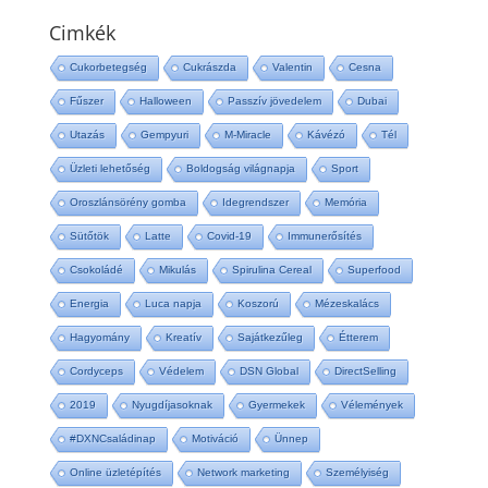
Cimkék
Cukorbetegség
Cukrászda
Valentin
Cesna
Fűszer
Halloween
Passzív jövedelem
Dubai
Utazás
Gempyuri
M-Miracle
Kávézó
Tél
Üzleti lehetőség
Boldogság világnapja
Sport
Oroszlánsörény gomba
Idegrendszer
Memória
Sütőtök
Latte
Covid-19
Immunerősítés
Csokoládé
Mikulás
Spirulina Cereal
Superfood
Energia
Luca napja
Koszorú
Mézeskalács
Hagyomány
Kreatív
Sajátkezűleg
Étterem
Cordyceps
Védelem
DSN Global
DirectSelling
2019
Nyugdíjasoknak
Gyermekek
Vélemények
#DXNCsaládinap
Motiváció
Ünnep
Online üzletépítés
Network marketing
Személyiség