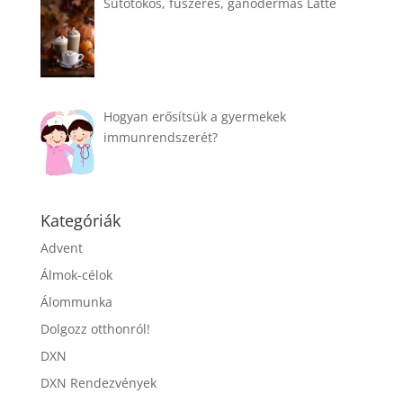
Sütőtökös, fűszeres, ganodermás Latte
Hogyan erősítsük a gyermekek
immunrendszerét?
Kategóriák
Advent
Álmok-célok
Álommunka
Dolgozz otthonról!
DXN
DXN Rendezvények