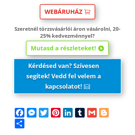
WEBÁRUHÁZ
Szeretnél törzsvásárlói áron vásárolni, 20-
25% kedvezménnyel?
Mutasd a részleteket!
Kérdésed van? Szívesen
segítek! Vedd fel velem a
kapcsolatot!
F
M
T
Pi
Li
T
G
Bl
a
e
w
nt
n
u
m
o
S
c
ss
itt
er
k
m
ai
g
h