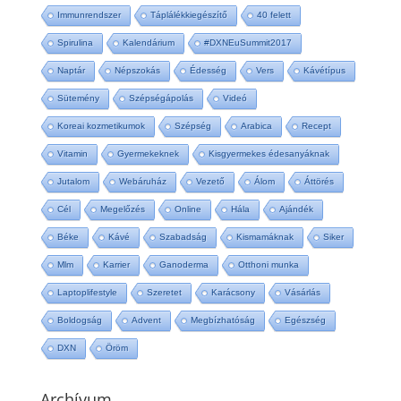
Immunrendszer
Táplálékkiegészítő
40 felett
Spirulina
Kalendárium
#DXNEuSummit2017
Naptár
Népszokás
Édesség
Vers
Kávétípus
Sütemény
Szépségápolás
Videó
Koreai kozmetikumok
Szépség
Arabica
Recept
Vitamin
Gyermekeknek
Kisgyermekes édesanyáknak
Jutalom
Webáruház
Vezető
Álom
Áttörés
Cél
Megelőzés
Online
Hála
Ajándék
Béke
Kávé
Szabadság
Kismamáknak
Siker
Mlm
Karrier
Ganoderma
Otthoni munka
Laptoplifestyle
Szeretet
Karácsony
Vásárlás
Boldogság
Advent
Megbízhatóság
Egészség
DXN
Öröm
Archívum