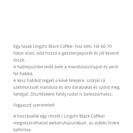
Egy tasak Lingzhi Black Coffee- hoz tölts 1dl 60-70
fokos vizet, add hozzá a gesztenyepürét és jól keverd
össze.
A habtejszínbe tedd bele a mandulaszirupot és verd
fel habbá.
A kész habból tegyél a kávé tetejére, szórjál rá
szétmorzsolt mandula és dió darabokat és szórd meg
fahéjjal. Díszítésként fahéj rudat is beleszúrhatsz.
Fogyaszd szeretettel!
A hozzávalók egy részét ( Lingzhi Black Coffee)
megvásárolhatod webáruházunkban, az alábbi linkre
kattintva.