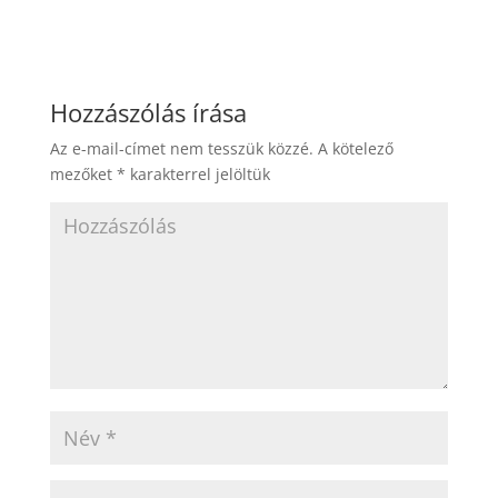
e
e
er
e
e
bl
l
g
ar
b
n
st
dI
r
er
e
o
g
n
Hozzászólás írása
o
er
Az e-mail-címet nem tesszük közzé.
A kötelező
k
mezőket
*
karakterrel jelöltük