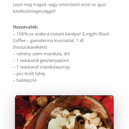
Lepd meg magad, vagy ismerőseid ezzel az igazi
kávékülönlegességgel!
Hozzávalók:
– 100%-os arabica instant kávépor (Lingzhi Black
Coffee – ganoderma kivonattal, 1 dl
(hosszúkávéként)
– néhány szem mandula, dió
– 1 teáskanál gesztenyepüré
– 1 teáskanál mandulaszirup
– pici őrölt fahéj
– habtejszín