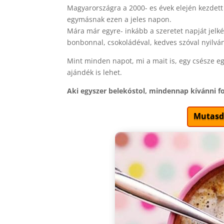
Magyarországra a 2000- es évek elején kezdet
egymásnak ezen a jeles napon.
Mára már egyre- inkább a szeretet napját jelké
bonbonnal, csokoládéval, kedves szóval nyilván
Mint minden napot, mi a mait is, egy csésze e
ajándék is lehet.
Aki egyszer belekóstol, mindennap kívánni fo
Mutasd,