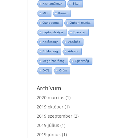
Kismamáknak
Siker
Mlm
Karrier
Ganoderma
Otthoni munka
Laptoplifestyle
Szeretet
Karácsony
Vásárlás
Boldogság
Advent
Megbízhatóság
Egészség
DXN
Öröm
Archívum
2020 március
(1)
2019 október
(1)
2019 szeptember
(2)
2019 július
(1)
2019 június
(1)