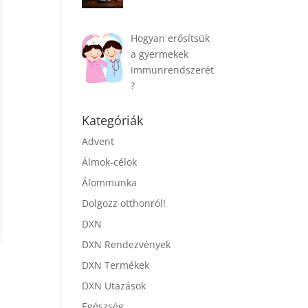
Hogyan erősítsük
a gyermekek
immunrendszerét
?
Kategóriák
Advent
Álmok-célok
Álommunka
Dolgozz otthonról!
DXN
DXN Rendezvények
DXN Termékek
DXN Utazások
Egészség