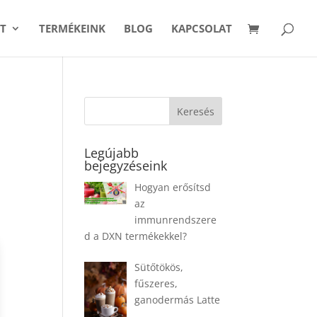
T
TERMÉKEINK
BLOG
KAPCSOLAT
Legújabb
bejegyzéseink
Hogyan erősítsd
az
immunrendszere
d a DXN termékekkel?
Sütőtökös,
fűszeres,
ganodermás Latte