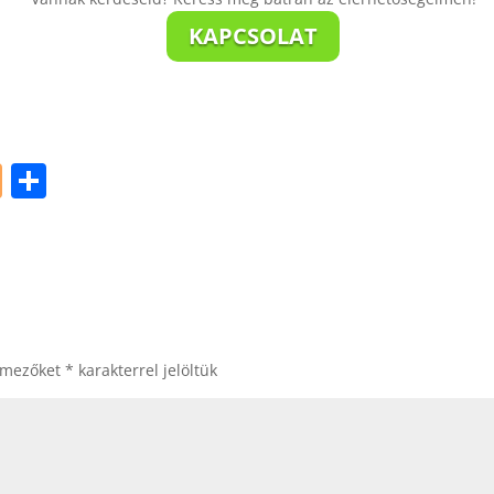
KAPCSOLAT
Bl
S
o
h
g
ar
g
e
er
 mezőket
*
karakterrel jelöltük