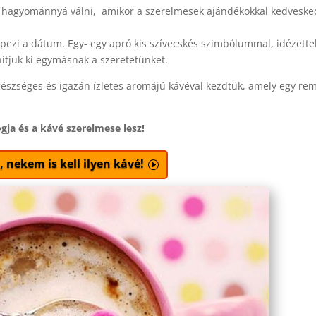
t hagyománnyá válni, amikor a szerelmesek ajándékokkal kedveske
pezi a dátum. Egy- egy apró kis szívecskés szimbólummal, idézettel
ítjuk ki egymásnak a szeretetünket.
gészséges és igazán ízletes aromájú kávéval kezdtük, amely egy re
gja és a kávé szerelmese lesz!
 nekem is kell ilyen kávé!