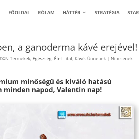
FŐOLDAL
RÓLAM
HÁTTÉR
STRATÉGIA
STAR
ben, a ganoderma kávé erejével!
DXN Termékek
,
Egészség
,
Étel - ital
,
Kávé
,
Ünnepek
|
Nincsenek
émium minőségű és kiváló hatású
n minden napod, Valentin nap!