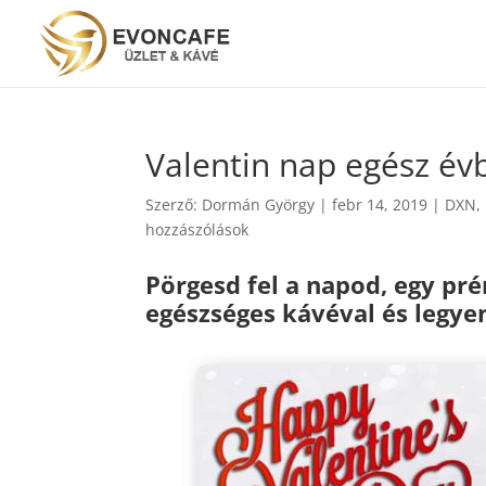
Valentin nap egész év
Szerző:
Dormán György
|
febr 14, 2019
|
DXN
,
hozzászólások
Pörgesd fel a napod, egy pr
egészséges kávéval és legye