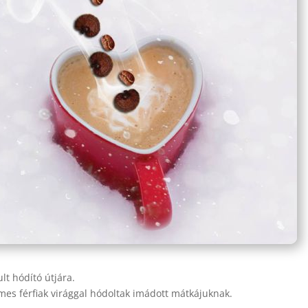
lt hódító útjára.
mes férfiak virággal hódoltak imádott mátkájuknak.