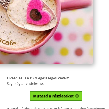
Élvezd Te is a DXN egészséges kávéit!
Segítség a rendeléshez:
Mutasd a részleteket
Vannak kérdéseid? Keress meg bátran az elérhetőségeimen!