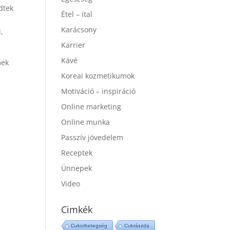
dtek
Étel – ital
Karácsony
,
Karrier
Kávé
mek
Koreai kozmetikumok
Motiváció – inspiráció
Online marketing
Online munka
Passzív jövedelem
Receptek
Ünnepek
Video
Cimkék
Cukorbetegség
Cukrászda