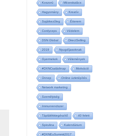
Koszorú
Mézeskalács
Hagyomány
Kreatív
Sajátkezűleg
Étterem
Cordyceps
Védelem
DSN Global
DirectSelling
2019
Nyugdíjasoknak
Gyermekek
Vélemények
#DXNCsaládinap
Motiváció
Ünnep
Online üzletépítés
Network marketing
Személyiség
Immunrendszer
Táplálékkiegészítő
40 felett
Spirulina
Kalendárium
#DXNEuSummit2017