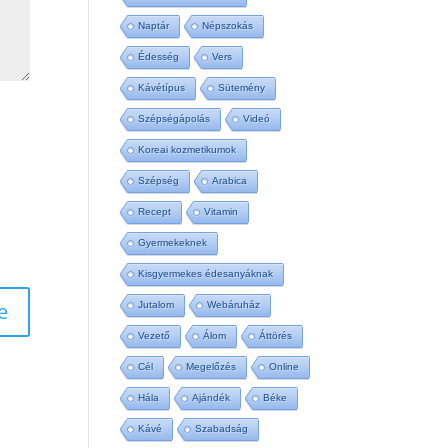
Naptár
Népszokás
Édesség
Vers
Kávétípus
Sütemény
Szépségápolás
Videó
Koreai kozmetikumok
Szépség
Arabica
Recept
Vitamin
Gyermekeknek
Kisgyermekes édesanyáknak
Jutalom
Webáruház
Vezető
Álom
Áttörés
Cél
Megelőzés
Online
Hála
Ajándék
Béke
Kávé
Szabadság