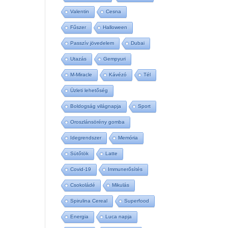
Valentin
Cesna
Fűszer
Halloween
Passzív jövedelem
Dubai
Utazás
Gempyuri
M-Miracle
Kávézó
Tél
Üzleti lehetőség
Boldogság világnapja
Sport
Oroszlánsörény gomba
Idegrendszer
Memória
Sütőtök
Latte
Covid-19
Immunerősítés
Csokoládé
Mikulás
Spirulina Cereal
Superfood
Energia
Luca napja