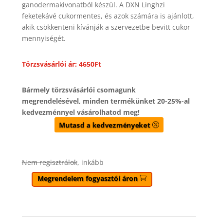
ganodermakivonatból készül. A DXN Linghzi
feketekávé cukormentes, és azok számára is ajánlott,
akik csökkenteni kívánják a szervezetbe bevitt cukor
mennyiségét.
Törzsvásárlói ár: 4650Ft
Bármely törzsvásárlói csomagunk
megrendelésével, minden termékünket 20-25%-al
kedvezménnyel vásárolhatod meg!
Mutasd a kedvezményeket
Nem regisztrálok
, inkább
Megrendelem fogyasztói áron