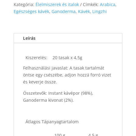
Kategória:
Élelmiszerek és italok
Címkék:
Arabica
,
Egészséges kávék
,
Ganoderma
,
Kávék
,
Lingzhi
Leírás
Kiszerelés:
20 tasak x 4,5g
Felhasználási javaslat: A tasak tartalmát
öntse egy csészébe, adjon hozzá forró vizet
és keverje össze.
Összetevők: Instant kávépor (98%),
Ganoderma kivonat (2%).
Átlagos Tápanyagtartalom
100 g
4,5 g