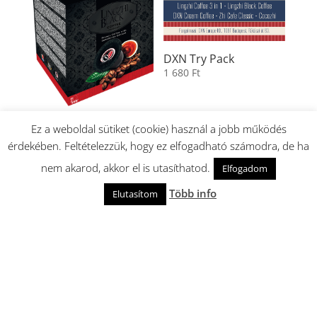
DXN Try Pack
1 680
Ft
DXN Kapszulás Lingzhi
Ez a weboldal sütiket (cookie) használ a jobb működés
Black Coffee
érdekében. Feltételezzük, hogy ez elfogadható számodra, de ha
3 775
Ft
nem akarod, akkor el is utasíthatod.
Elfogadom
Több info
Elutasítom
Facebook
Messenger
Twitter
Pinterest
LinkedIn
Tumblr
Gmail
Blogg
Share