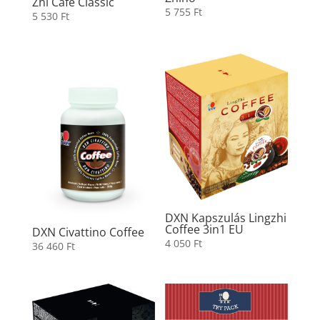
Zhi Cafe Classic
5 755
Ft
5 530
Ft
DXN Kapszulás Lingzhi
Coffee 3in1 EU
DXN Civattino Coffee
4 050
Ft
36 460
Ft