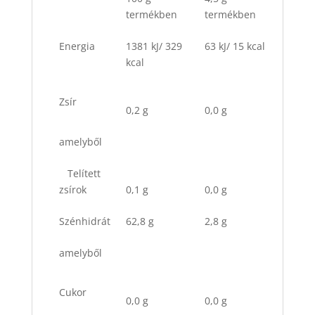
termékben
termékben
Energia
1381 kJ/ 329
63 kJ/ 15 kcal
kcal
Zsír
0,2 g
0,0 g
amelyből
Telített
zsírok
0,1 g
0,0 g
Szénhidrát
62,8 g
2,8 g
amelyből
Cukor
0,0 g
0,0 g