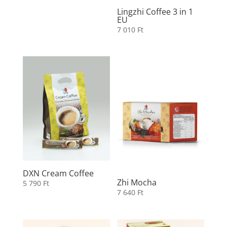
Lingzhi Coffee 3 in 1
EU
7 010
Ft
DXN Cream Coffee
Zhi Mocha
5 790
Ft
7 640
Ft