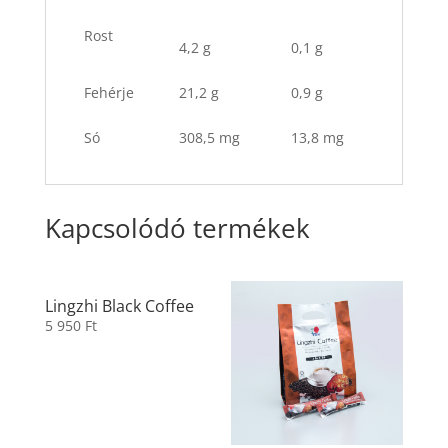
Rost
4,2 g
0,1 g
Fehérje
21,2 g
0,9 g
Só
308,5 mg
13,8 mg
Kapcsolódó termékek
Lingzhi Black Coffee
5 950
Ft