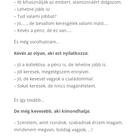
– Itt kihasználják az embert, alamizsnáért dolgozom.
– Lehetne jobb is!
– Tud valami jobbat?
– Jó….., de bevallom keresgélek valami mást….
– Kevés a pénz, de ez van…..
És még sorolhatnám…
Kevés az olyan, aki ezt nyilatkozza:
– Jó a kollektíva, a pénz is, de lehetne jobb is.
– Jól keresek, megelégszem ennyivel.
– Jó, de keveset vagyok a családommal.
– Sokat keresek, de nincs magánéletem.
És így tovább…
De még kevesebb, aki kimondhatja:
– Szeretem, amit csinálok, szabadnak érzem magam,
mindenem megvan, boldog vagyok, …!