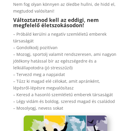
Nem fog olyan könnyen az öledbe hullni, de hidd el,
megtudod valósítani!
Változtatnod kell az eddigi, nem
megfelelő életszokásodon!
– Próbáld kerülni a negatív szemléletű emberek
társaságát
– Gondolkodj pozitívan
– Mozogj, sportolj valamit rendszeresen, ami nagyon
jótékony hatással bír az egészségedre és a
lelkiállapotodra (jó stresszűző)
– Tervezd meg a napjaidat
– Tűzz ki magad elé célokat, amit apránként,
lépésről-lépésre megvalósítasz
– Keresd a hasonló szemléletű emberek társaságát
– Légy vidám és boldog, szeresd magad és családod
– Mosolyogj, nevess sokat