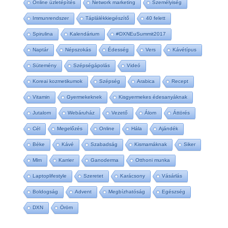
Online üzletépítés
Network marketing
Személyiség
Immunrendszer
Táplálékkiegészítő
40 felett
Spirulina
Kalendárium
#DXNEuSummit2017
Naptár
Népszokás
Édesség
Vers
Kávétípus
Sütemény
Szépségápolás
Videó
Koreai kozmetikumok
Szépség
Arabica
Recept
Vitamin
Gyermekeknek
Kisgyermekes édesanyáknak
Jutalom
Webáruház
Vezető
Álom
Áttörés
Cél
Megelőzés
Online
Hála
Ajándék
Béke
Kávé
Szabadság
Kismamáknak
Siker
Mlm
Karrier
Ganoderma
Otthoni munka
Laptoplifestyle
Szeretet
Karácsony
Vásárlás
Boldogság
Advent
Megbízhatóság
Egészség
DXN
Öröm