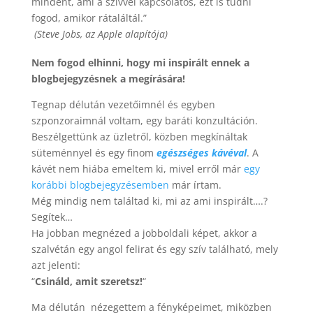
mindent, ami a szívvel kapcsolatos, ezt is tudni
fogod, amikor rátaláltál.”
(Steve Jobs, az Apple alapítója)
Nem fogod elhinni, hogy mi inspirált ennek a
blogbejegyzésnek a megírására!
Tegnap délután vezetőimnél és egyben
szponzoraimnál voltam, egy baráti konzultáción.
Beszélgettünk az üzletről, közben megkínáltak
süteménnyel és egy finom
egészséges kávéval
. A
kávét nem hiába emeltem ki, mivel erről már
egy
korábbi blogbejegyzésemben
már írtam.
Még mindig nem találtad ki, mi az ami inspirált….?
Segítek…
Ha jobban megnézed a jobboldali képet, akkor a
szalvétán egy angol felirat és egy szív található, mely
azt jelenti:
“
Csináld, amit szeretsz!
“
Ma délután nézegettem a fényképeimet, miközben