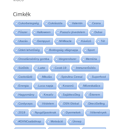
Cimkék
Cukorbetegség
Cukrászda
Valentin
Cesna
Fűszer
Halloween
Passzív jövedelem
Dubai
Utazás
Gempyuri
M-Miracle
Kávézó
Tél
Üzleti lehetőség
Boldogság világnapja
Sport
Oroszlánsörény gomba
Idegrendszer
Memória
Sütőtök
Latte
Covid-19
Immunerősítés
Csokoládé
Mikulás
Spirulina Cereal
Superfood
Energia
Luca napja
Koszorú
Mézeskalács
Hagyomány
Kreatív
Sajátkezűleg
Étterem
Cordyceps
Védelem
DSN Global
DirectSelling
2019
Nyugdíjasoknak
Gyermekek
Vélemények
#DXNCsaládinap
Motiváció
Ünnep