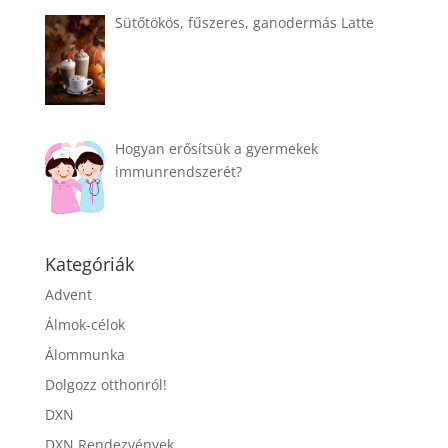
Sütőtökös, fűszeres, ganodermás Latte
Hogyan erősítsük a gyermekek
immunrendszerét?
Kategóriák
Advent
Álmok-célok
Álommunka
Dolgozz otthonról!
DXN
DXN Rendezvények