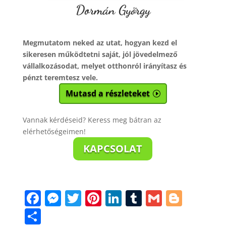
Dormán György
Megmutatom neked az utat, hogyan kezd el
sikeresen működtetni saját, jól jövedelmező
vállalkozásodat, melyet otthonról irányítasz és
pénzt teremtesz vele.
Mutasd a részleteket
Vannak kérdéseid? Keress meg bátran az
elérhetőségeimen!
KAPCSOLAT
F
M
T
Pi
Li
T
G
Bl
a
e
w
nt
n
u
m
o
S