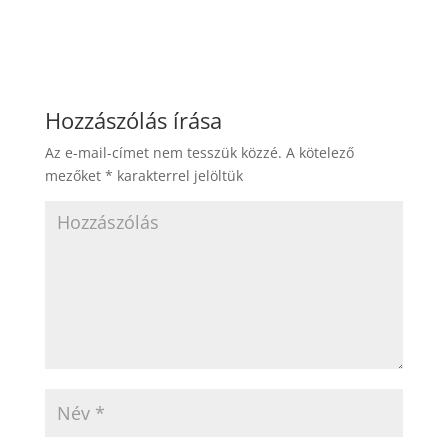
c
ss
itt
er
k
m
ai
g
h
e
e
er
e
e
bl
l
g
ar
b
n
st
dI
r
er
e
o
g
n
Hozzászólás írása
o
er
Az e-mail-címet nem tesszük közzé.
A kötelező
k
mezőket
*
karakterrel jelöltük