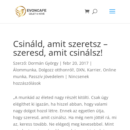
Csináld, amit szeretsz –
szeresd, amit csinálsz!
Szerző:
Dormán György
|
febr 20, 2017
|
Álommunka
,
Dolgozz otthonról!
,
DXN
,
Karrier
,
Online
munka
,
Passzív jövedelem
|
Nincsenek
hozzászólások
„A munkád az életed nagy részét kitölti. Csak úgy
elégíthet ki igazán, ha hiszel abban, hogy valami
nagy dolgot hozol létre. Ennek az egyetlen útja,
hogy szeresd, amit csinálsz. Ha még nem jöttél rá, mi
az, keress tovább. Ne elégedj meg kevesebbel. Mint