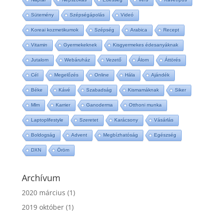
Sütemény
Szépségápolás
Videó
Koreai kozmetikumok
Szépség
Arabica
Recept
Vitamin
Gyermekeknek
Kisgyermekes édesanyáknak
Jutalom
Webáruház
Vezető
Álom
Áttörés
Cél
Megelőzés
Online
Hála
Ajándék
Béke
Kávé
Szabadság
Kismamáknak
Siker
Mlm
Karrier
Ganoderma
Otthoni munka
Laptoplifestyle
Szeretet
Karácsony
Vásárlás
Boldogság
Advent
Megbízhatóság
Egészség
DXN
Öröm
Archívum
2020 március
(1)
2019 október
(1)