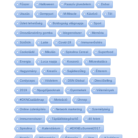
Fűszer
Halloween
Passzív jövedelem
Dubai
Utazás
Gempyuri
M-Miracle
Kávézó
Tél
Üzleti lehetőség
Boldogság világnapja
Sport
Oroszlánsörény gomba
Idegrendszer
Memória
Sütőtök
Latte
Covid-19
Immunerősítés
Csokoládé
Mikulás
Spirulina Cereal
Superfood
Energia
Luca napja
Koszorú
Mézeskalács
Hagyomány
Kreatív
Sajátkezűleg
Étterem
Cordyceps
Védelem
DSN Global
DirectSelling
2019
Nyugdíjasoknak
Gyermekek
Vélemények
#DXNCsaládinap
Motiváció
Ünnep
Online üzletépítés
Network marketing
Személyiség
Immunrendszer
Táplálékkiegészítő
40 felett
Spirulina
Kalendárium
#DXNEuSummit2017
Naptár
Népszokás
Édesség
Vers
Kávétípus