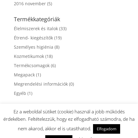
2016 november
(5)
Termékkategóriák
Élelmiszerek és italok
(33)
Étrend- kiegészítők
(19)
Személyes higiénia
(8)
Kozmetikumok
(18)
Termékcsomagok
(6)
Megapack
(1)
Megrendelési információk
(0)
Egyéb
(1)
Ez a weboldal sütiket (cookie) használ a jobb működés
érdekében. Feltételezzük, hogy ez elfogadható számodra, de ha
nem akarod, akkor el is utasíthatod.
Elfogadom
Design: Dormán György - Minden jog fenntartva. DXN