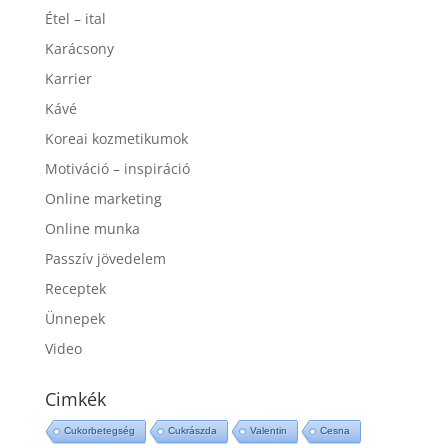
Étel – ital
Karácsony
Karrier
Kávé
Koreai kozmetikumok
Motiváció – inspiráció
Online marketing
Online munka
Passzív jövedelem
Receptek
Ünnepek
Video
Cimkék
Cukorbetegség
Cukrászda
Valentin
Cesna