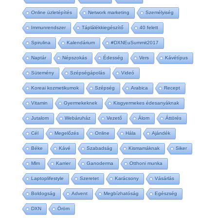
Online üzletépítés
Network marketing
Személyiség
Immunrendszer
Táplálékkiegészítő
40 felett
Spirulina
Kalendárium
#DXNEuSummit2017
Naptár
Népszokás
Édesség
Vers
Kávétípus
Sütemény
Szépségápolás
Videó
Koreai kozmetikumok
Szépség
Arabica
Recept
Vitamin
Gyermekeknek
Kisgyermekes édesanyáknak
Jutalom
Webáruház
Vezető
Álom
Áttörés
Cél
Megelőzés
Online
Hála
Ajándék
Béke
Kávé
Szabadság
Kismamáknak
Siker
Mlm
Karrier
Ganoderma
Otthoni munka
Laptoplifestyle
Szeretet
Karácsony
Vásárlás
Boldogság
Advent
Megbízhatóság
Egészség
DXN
Öröm