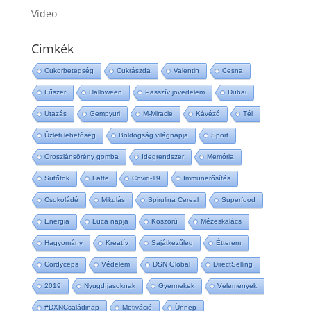
Video
Cimkék
Cukorbetegség
Cukrászda
Valentin
Cesna
Fűszer
Halloween
Passzív jövedelem
Dubai
Utazás
Gempyuri
M-Miracle
Kávézó
Tél
Üzleti lehetőség
Boldogság világnapja
Sport
Oroszlánsörény gomba
Idegrendszer
Memória
Sütőtök
Latte
Covid-19
Immunerősítés
Csokoládé
Mikulás
Spirulina Cereal
Superfood
Energia
Luca napja
Koszorú
Mézeskalács
Hagyomány
Kreatív
Sajátkezűleg
Étterem
Cordyceps
Védelem
DSN Global
DirectSelling
2019
Nyugdíjasoknak
Gyermekek
Vélemények
#DXNCsaládinap
Motiváció
Ünnep