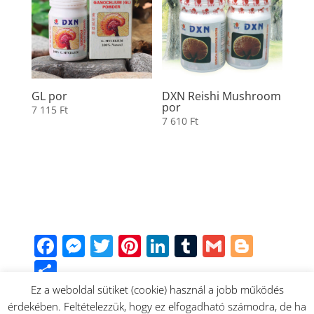
GL por
DXN Reishi Mushroom
por
7 115
Ft
7 610
Ft
Facebook
Messenger
Twitter
Pinterest
LinkedIn
Tumblr
Gmail
Blogg
Share
Ez a weboldal sütiket (cookie) használ a jobb működés
érdekében. Feltételezzük, hogy ez elfogadható számodra, de ha