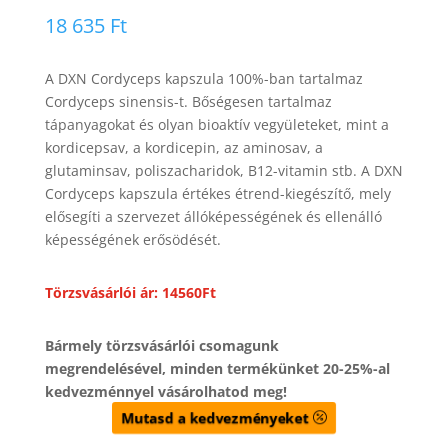
18 635
Ft
A DXN Cordyceps kapszula 100%-ban tartalmaz
Cordyceps sinensis-t. Bőségesen tartalmaz
tápanyagokat és olyan bioaktív vegyületeket, mint a
kordicepsav, a kordicepin, az aminosav, a
glutaminsav, poliszacharidok, B12-vitamin stb. A DXN
Cordyceps kapszula értékes étrend-kiegészítő, mely
elősegíti a szervezet állóképességének és ellenálló
képességének erősödését.
Törzsvásárlói ár: 14560Ft
Bármely törzsvásárlói csomagunk
megrendelésével, minden termékünket 20-25%-al
kedvezménnyel vásárolhatod meg!
Mutasd a kedvezményeket