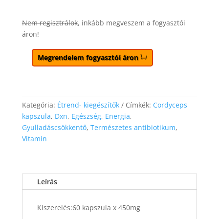
Nem regisztrálok
, inkább megveszem a fogyasztói
áron!
Megrendelem fogyasztói áron
Kategória:
Étrend- kiegészítők
Címkék:
Cordyceps
kapszula
,
Dxn
,
Egészség
,
Energia
,
Gyulladáscsökkentő
,
Természetes antibiotikum
,
Vitamin
Leírás
Kiszerelés:60 kapszula x 450mg