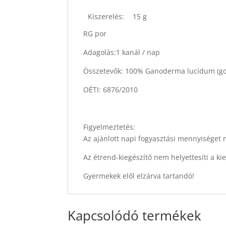
Kiszerelés:
15 g
RG por
Adagolás:1 kanál / nap
Összetevők: 100% Ganoderma lucidum (g
OÉTI: 6876/2010
Figyelmeztetés:
Az ajánlott napi fogyasztási mennyiséget n
Az étrend-kiegészítő nem helyettesíti a k
Gyermekek elől elzárva tartandó!
Kapcsolódó termékek