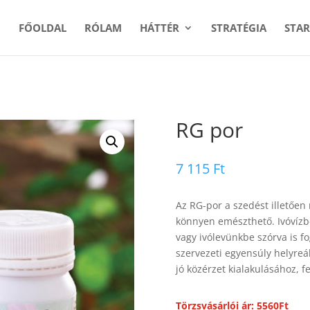
FŐOLDAL
RÓLAM
HÁTTÉR
STRATÉGIA
STAR
RG por
7 115
Ft
Az RG-por a szedést illetően 
könnyen emészthető. Ivóvízb
vagy ivólevünkbe szórva is fo
szervezeti egyensúly helyreál
jó közérzet kialakulásához, f
Törzsvásárlói ár: 5560Ft