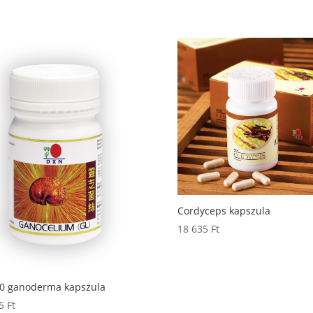
Cordyceps kapszula
18 635
Ft
30 ganoderma kapszula
95
Ft