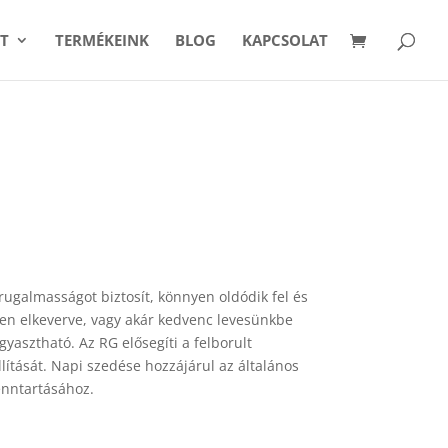
T
TERMÉKEINK
BLOG
KAPCSOLAT
rugalmasságot biztosít, könnyen oldódik fel és
en elkeverve, vagy akár kedvenc levesünkbe
gyasztható. Az RG elősegíti a felborult
lítását. Napi szedése hozzájárul az általános
enntartásához.