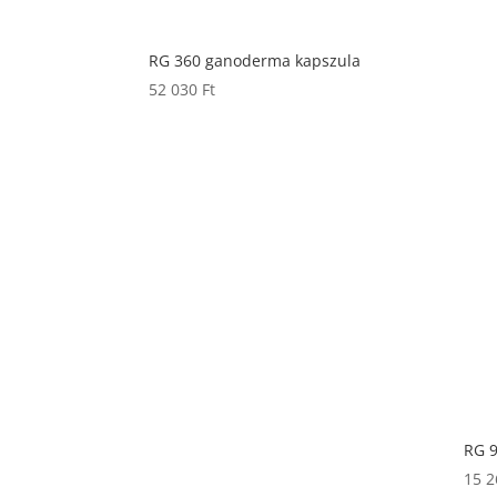
RG 360 ganoderma kapszula
52 030
Ft
RG 
15 