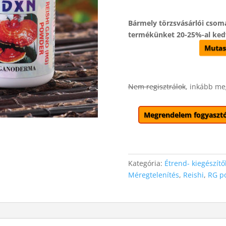
Bármely törzsvásárlói cso
termékünket 20-25%-al ked
Mutas
Nem regisztrálok
, inkább me
Megrendelem fogyasztó
Kategória:
Étrend- kiegészítő
Méregtelenítés
,
Reishi
,
RG p