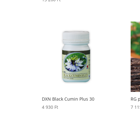
DXN Black Cumin Plus 30
RG 
4 930
Ft
7 1