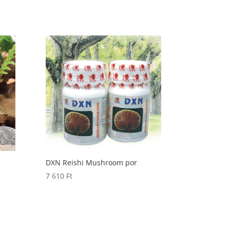
DXN Reishi Mushroom por
7 610
Ft