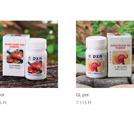
por
GL por
15
Ft
7 115
Ft