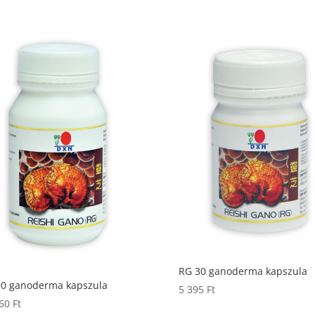
RG 30 ganoderma kapszula
90 ganoderma kapszula
5 395
Ft
260
Ft