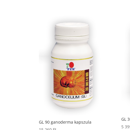
GL 
GL 90 ganoderma kapszula
5 3
15 260
Ft