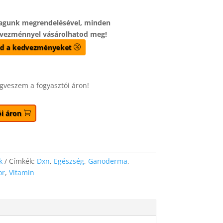
magunk megrendelésével, minden
vezménnyel vásárolhatod meg!
d a kedvezményeket
gveszem a fogyasztói áron!
i áron
k
Címkék:
Dxn
,
Egészség
,
Ganoderma
,
or
,
Vitamin