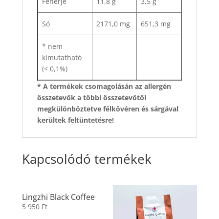
Fehérje
11,8 g
3,5 g
Só
2171,0 mg
651,3 mg
* nem
kimutatható
(< 0,1%)
* A termékek csomagolásán az allergén
összetevők a többi összetevőtől
megkülönböztetve félkövéren és sárgával
kerültek feltüntetésre!
Kapcsolódó termékek
Lingzhi Black Coffee
5 950
Ft