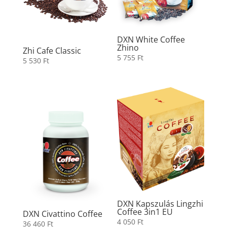
DXN White Coffee
Zhino
Zhi Cafe Classic
5 755
Ft
5 530
Ft
DXN Kapszulás Lingzhi
Coffee 3in1 EU
DXN Civattino Coffee
4 050
Ft
36 460
Ft