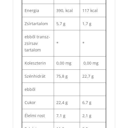
Energia
390, kcal
117 kcal
Zsírtartalom
5,7 g
1,7 g
ebből transz-
zsírsav
*
*
tartalom
Koleszterin
0,00 mg
0,00 mg
Szénhidrát
75,8 g
22,7 g
ebből
Cukor
22,4 g
6,7 g
Élelmi rost
7,1 g
2,1 g