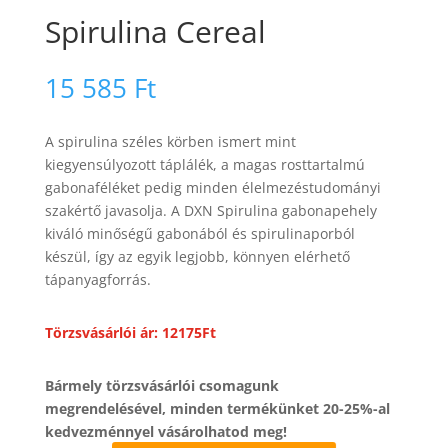
Spirulina Cereal
15 585
Ft
A spirulina széles körben ismert mint
kiegyensúlyozott táplálék, a magas rosttartalmú
gabonaféléket pedig minden élelmezéstudományi
szakértő javasolja. A DXN Spirulina gabonapehely
kiváló minőségű gabonából és spirulinaporból
készül, így az egyik legjobb, könnyen elérhető
tápanyagforrás.
Törzsvásárlói ár: 12175Ft
Bármely törzsvásárlói csomagunk
megrendelésével, minden termékünket 20-25%-al
kedvezménnyel vásárolhatod meg!