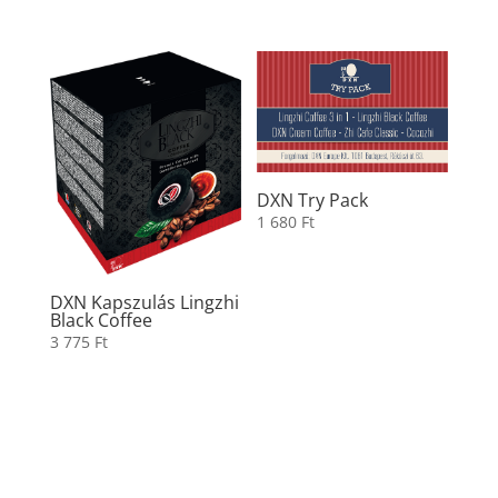
DXN Try Pack
1 680
Ft
DXN Kapszulás Lingzhi
Black Coffee
3 775
Ft