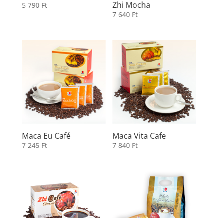
Zhi Mocha
5 790
Ft
7 640
Ft
Maca Eu Café
Maca Vita Cafe
7 245
Ft
7 840
Ft