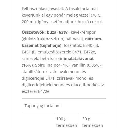
Felhasználási javaslat: A tasak tartalmát
keverjünk el egy pohár meleg vízzel (70 C,
200 ml). Igény esetén adjunk hozzá cukrot.
Összetevők: búza (63%)
, kávékrémpor
(glükóz-fruktóz szirup, pálmavaj,
nátrium-
kazeinát (tejfehérje)
, foszfátok: E340 (ii),
E451 (i), emulgeálószerek: E471, E472e,
színezék: béta-karotin)
malátakivonat
(16%)
, Spirulina por (4%), vanillin (0,05%),
stabilizátorok: zsírsavak mono- és
digliceridjei E471, zsírsavak mono- és
digliceridjeinek mono- és diacetil-borkősav
észterei E472e
Tápanyag tartalom
100 g
30 g
termékben
termékben