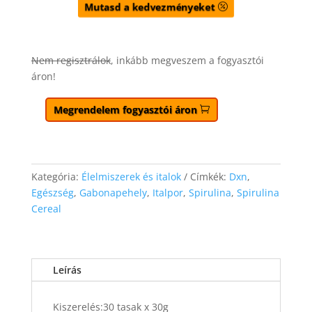
Mutasd a kedvezményeket
Nem regisztrálok
, inkább megveszem a fogyasztói
áron!
Megrendelem fogyasztói áron
Kategória:
Élelmiszerek és italok
Címkék:
Dxn
,
Egészség
,
Gabonapehely
,
Italpor
,
Spirulina
,
Spirulina
Cereal
Leírás
Kiszerelés:30 tasak x 30g