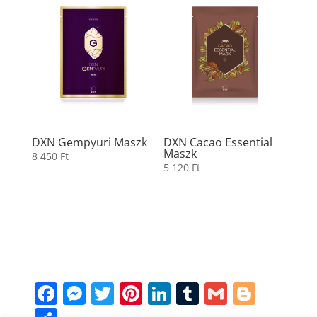
DXN Gempyuri Maszk
DXN Cacao Essential
Maszk
8 450
Ft
5 120
Ft
Facebook
Messenger
Twitter
Pinterest
LinkedIn
Tumblr
Gmail
Blogg