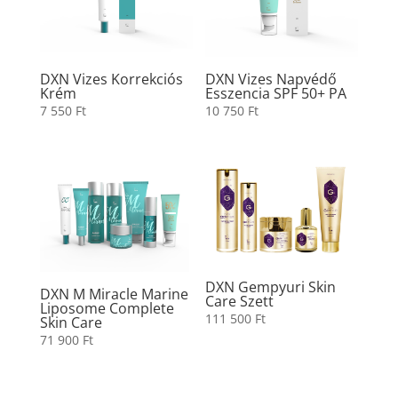
DXN Vizes Korrekciós
DXN Vizes Napvédő
Krém
Esszencia SPF 50+ PA
7 550
Ft
10 750
Ft
DXN Gempyuri Skin
DXN M Miracle Marine
Care Szett
Liposome Complete
111 500
Ft
Skin Care
71 900
Ft