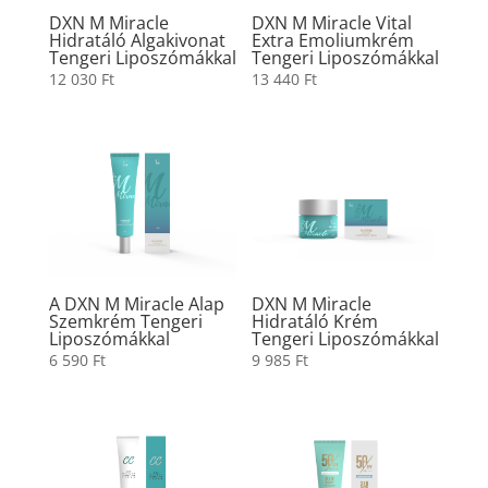
DXN M Miracle
DXN M Miracle Vital
Hidratáló Algakivonat
Extra Emoliumkrém
Tengeri Liposzómákkal
Tengeri Liposzómákkal
12 030
Ft
13 440
Ft
A DXN M Miracle Alap
DXN M Miracle
Szemkrém Tengeri
Hidratáló Krém
Liposzómákkal
Tengeri Liposzómákkal
6 590
Ft
9 985
Ft