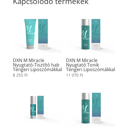
Kapcsolódó termékek
DXN M Miracle
DXN M Miracle
Nyugtató-Tisztító hab
Nyugtató Tonik
Tengeri Liposzómákkal
Tengeri Liposzómákkal
8 255
Ft
11 070
Ft