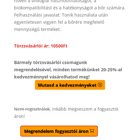
növeli a biológiai hasznosíthatóságot, a
biokompatibilitást és a hatékonyságot a bőr számára.
Felhasználási javaslat: Tonik használata után
egyenletesen vigyen fel a bőrére megfelelő
mennyiségű terméket.
Törzsvásárlói ár: 10500Ft
Bármely törzsvásárlói csomagunk
megrendelésével, minden termékünket 20-25%-al
kedvezménnyel vásárolhatod meg!
Mutasd a kedvezményeket
Nem regisztrálok
, inkább megveszem a fogyasztói
áron!
Megrendelem fogyasztói áron