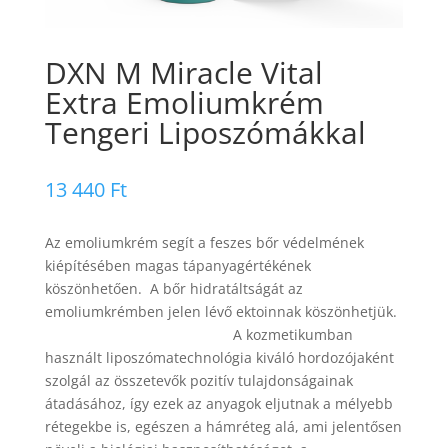
DXN M Miracle Vital
Extra Emoliumkrém
Tengeri Liposzómákkal
13 440
Ft
Az emoliumkrém segít a feszes bőr védelmének
kiépítésében magas tápanyagértékének
köszönhetően. A bőr hidratáltságát az
emoliumkrémben jelen lévő ektoinnak köszönhetjük.
A kozmetikumban
használt liposzómatechnológia kiváló hordozójaként
szolgál az összetevők pozitív tulajdonságainak
átadásához, így ezek az anyagok eljutnak a mélyebb
rétegekbe is, egészen a hámréteg alá, ami jelentősen