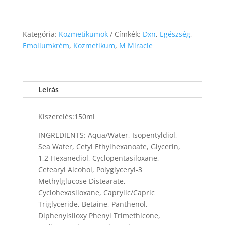
Kategória:
Kozmetikumok
Címkék:
Dxn
,
Egészség
,
Emoliumkrém
,
Kozmetikum
,
M Miracle
Leírás
Kiszerelés:150ml
INGREDIENTS: Aqua/Water, Isopentyldiol,
Sea Water, Cetyl Ethylhexanoate, Glycerin,
1,2-Hexanediol, Cyclopentasiloxane,
Cetearyl Alcohol, Polyglyceryl-3
Methylglucose Distearate,
Cyclohexasiloxane, Caprylic/Capric
Triglyceride, Betaine, Panthenol,
Diphenylsiloxy Phenyl Trimethicone,