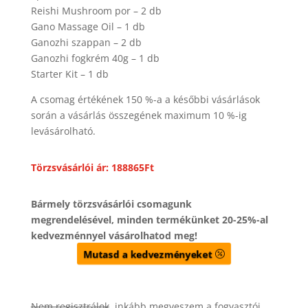
Reishi Mushroom por – 2 db
Gano Massage Oil – 1 db
Ganozhi szappan – 2 db
Ganozhi fogkrém 40g – 1 db
Starter Kit – 1 db
A csomag értékének 150 %-a a későbbi vásárlások
során a vásárlás összegének maximum 10 %-ig
levásárolható.
Törzsvásárlói ár: 188865Ft
Bármely törzsvásárlói csomagunk
megrendelésével, minden termékünket 20-25%-al
kedvezménnyel vásárolhatod meg!
Mutasd a kedvezményeket
Nem regisztrálok
, inkább megveszem a fogyasztói