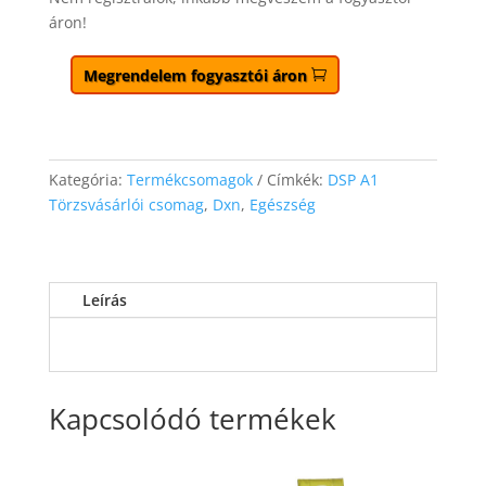
áron!
Megrendelem fogyasztói áron
Kategória:
Termékcsomagok
Címkék:
DSP A1
Törzsvásárlói csomag
,
Dxn
,
Egészség
Leírás
Kapcsolódó termékek