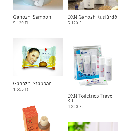
Ganozhi Sampon
DXN Ganozhi tusfürdő
5 120
Ft
5 120
Ft
Ganozhi Szappan
1 555
Ft
DXN Toiletries Travel
Kit
4 220
Ft