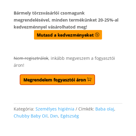
Bármely törzsvásárlói csomagunk
megrendelésével, minden termékünket 20-25%-al
kedvezménnyel vásárolhatod meg!
Mutasd a kedvezményeket
Nem regisztrálok
, inkább megveszem a fogyasztói
áron!
Megrendelem fogyasztói áron
Kategória:
Személyes higiénia
Címkék:
Baba olaj
,
Chubby Baby Oil
,
Dxn
,
Egészség