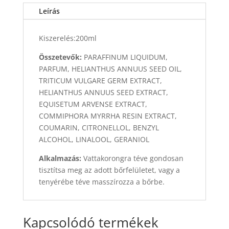
Leírás
Kiszerelés:200ml
Összetevők:
PARAFFINUM LIQUIDUM,
PARFUM, HELIANTHUS ANNUUS SEED OIL,
TRITICUM VULGARE GERM EXTRACT,
HELIANTHUS ANNUUS SEED EXTRACT,
EQUISETUM ARVENSE EXTRACT,
COMMIPHORA MYRRHA RESIN EXTRACT,
COUMARIN, CITRONELLOL, BENZYL
ALCOHOL, LINALOOL, GERANIOL
Alkalmazás:
Vattakorongra téve gondosan
tisztít
sa meg az adott bőrfelületet, vagy a
tenyérébe téve masszírozza a bőrbe.
Kapcsolódó termékek