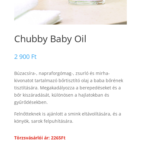
Chubby Baby Oil
2 900
Ft
Búzacsíra-, napraforgómag-, zsurló és mirha-
kivonatot tartalmazó bőrtisztító olaj a baba bőrének
tisztítására. Megakadályozza a berepedéseket és a
bőr kiszáradását, különösen a hajlatokban és
gyűrődésekben.
Felnőtteknek is ajánlott a smink eltávolítására, és a
könyök, sarok felpuhítására.
Törzsvásárlói ár: 2265Ft