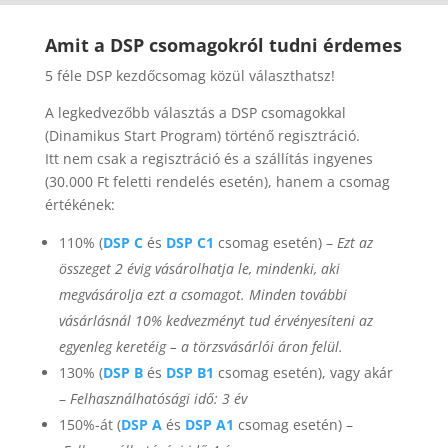
Amit a DSP csomagokról tudni érdemes
5 féle DSP kezdőcsomag közül választhatsz!
A legkedvezőbb választás a DSP csomagokkal
(Dinamikus Start Program) történő regisztráció.
Itt nem csak a regisztráció és a szállítás ingyenes
(30.000 Ft feletti rendelés esetén), hanem a csomag
értékének:
110% (
DSP C
és
DSP C1
csomag esetén) –
Ezt az
összeget 2 évig vásárolhatja le, mindenki, aki
megvásárolja ezt a csomagot. Minden további
vásárlásnál 10% kedvezményt tud érvényesíteni az
egyenleg keretéig – a törzsvásárlói áron felül.
130% (
DSP B
és
DSP B1
csomag esetén), vagy akár
–
Felhasználhatósági idő: 3 év
150%-át (
DSP A
és
DSP A1
csomag esetén) –