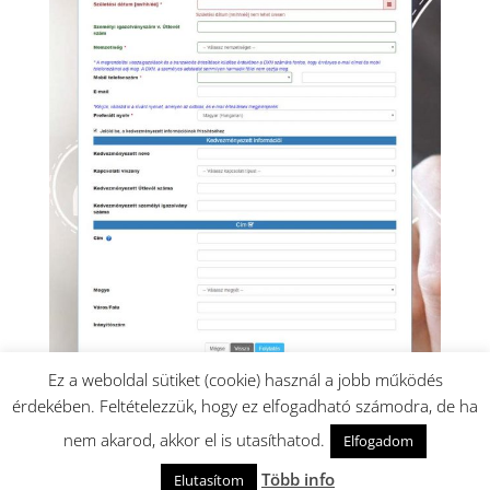
Ez a weboldal sütiket (cookie) használ a jobb működés
érdekében. Feltételezzük, hogy ez elfogadható számodra, de ha
nem akarod, akkor el is utasíthatod.
Elfogadom
Design: Dormán György - Minden jog fenntartva. DXN
Több info
Evoncafe ©
Elutasítom