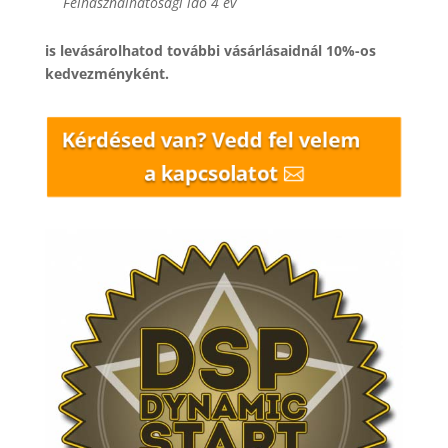
Felhasználhatósági idő 4 év
is levásárolhatod további vásárlásaidnál 10%-os
kedvezményként.
Kérdésed van? Vedd fel velem
a kapcsolatot