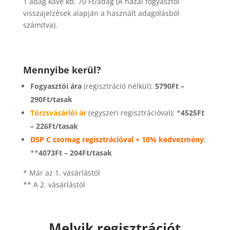
1 adag kávé kb. 70 Ft/adag (A hazai fogyasztói
visszajelzések alapján a használt adagolásból
számítva).
Mennyibe kerül?
Fogyasztói ára
(regisztráció nélkül):
5790Ft –
290Ft/tasak
Törzsvásárlói ár
(egyszeri regisztrációval): *
4525Ft
– 226Ft/tasak
DSP C csomag regisztrációval + 10% kedvezmény
:
**
4073Ft – 204Ft/tasak
* Már az 1. vásárlástól
** A 2. vásárlástól
Melyik regisztrációt