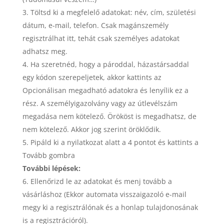
Töltsd ki a megfelelő adatokat: név, cím, születési
dátum, e-mail, telefon. Csak magánszemély
regisztrálhat itt, tehát csak személyes adatokat
adhatsz meg.
Ha szeretnéd, hogy a pároddal, házastársaddal
egy kódon szerepeljetek, akkor kattints az
Opcionálisan megadható adatokra és lenyílik ez a
rész. A személyigazolvány vagy az útlevélszám
megadása nem kötelező. Örököst is megadhatsz, de
nem kötelező. Akkor jog szerint öröklődik.
Pipáld ki a nyilatkozat alatt a 4 pontot és kattints a
Tovább gombra
További lépések:
Ellenőrizd le az adatokat és menj tovább a
vásárláshoz (Ekkor automata visszaigazoló e-mail
megy ki a regisztrálónak és a honlap tulajdonosának
is a regisztrációról).