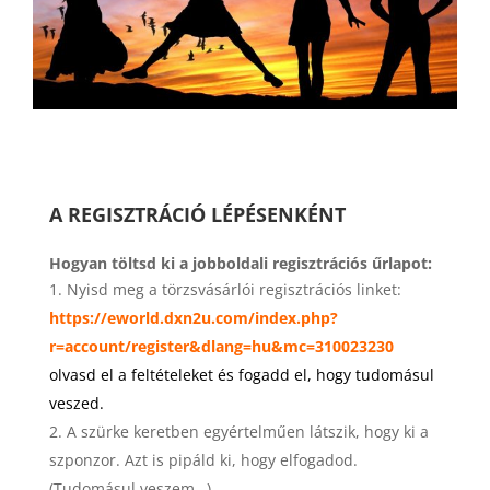
A REGISZTRÁCIÓ LÉPÉSENKÉNT
Hogyan töltsd ki a jobboldali regisztrációs űrlapot:
Nyisd meg a törzsvásárlói regisztrációs linket:
https://eworld.dxn2u.com/index.php?
r=account/register&dlang=hu&mc=310023230
olvasd el a feltételeket és fogadd el, hogy tudomásul
veszed.
A szürke keretben egyértelműen látszik, hogy ki a
szponzor. Azt is pipáld ki, hogy elfogadod.
(Tudomásul veszem…)