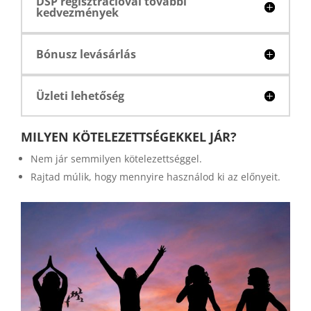
DSP regisztrációval további
kedvezmények
Bónusz levásárlás
Üzleti lehetőség
MILYEN KÖTELEZETTSÉGEKKEL JÁR?
Nem jár semmilyen kötelezettséggel.
Rajtad múlik, hogy mennyire használod ki az előnyeit.