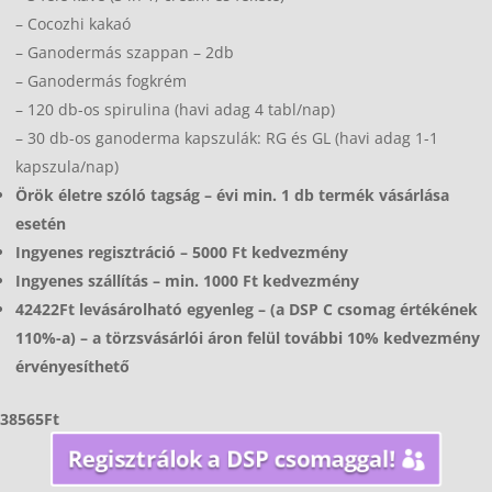
– Cocozhi kakaó
– Ganodermás szappan – 2db
– Ganodermás fogkrém
– 120 db-os spirulina (havi adag 4 tabl/nap)
– 30 db-os ganoderma kapszulák: RG és GL (havi adag 1-1
kapszula/nap)
Örök életre szóló tagság – évi min. 1 db termék vásárlása
esetén
Ingyenes regisztráció – 5000 Ft kedvezmény
Ingyenes szállítás – min. 1000 Ft kedvezmény
42422Ft levásárolható egyenleg – (a DSP C csomag értékének
110%-a) – a törzsvásárlói áron felül további 10% kedvezmény
érvényesíthető
38565Ft
Regisztrálok a DSP csomaggal!