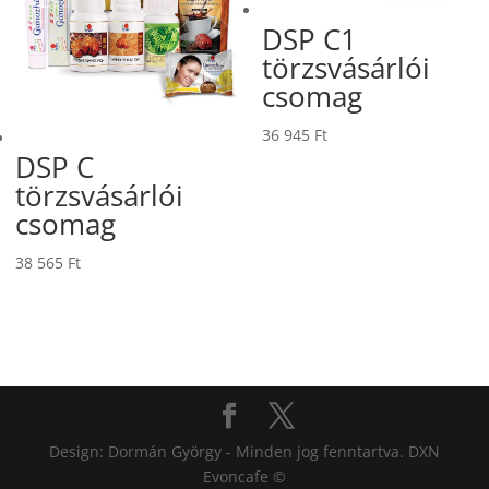
DSP C1
törzsvásárlói
csomag
36 945
Ft
DSP C
törzsvásárlói
csomag
38 565
Ft
Design: Dormán György - Minden jog fenntartva. DXN
Evoncafe ©