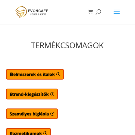
TERMÉKCSOMAGOK
Élelmiszerek és italok
Étrend-kiegészítők
Személyes higiénia
Kozmetikumok