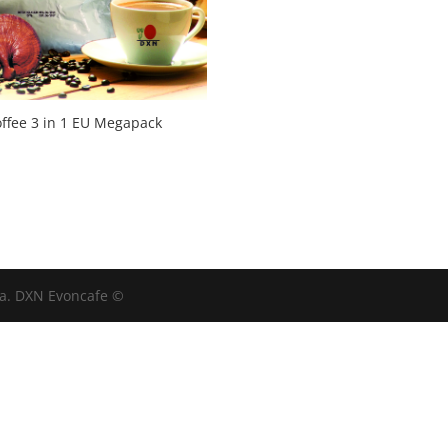
offee 3 in 1 EU Megapack
va. DXN Evoncafe ©