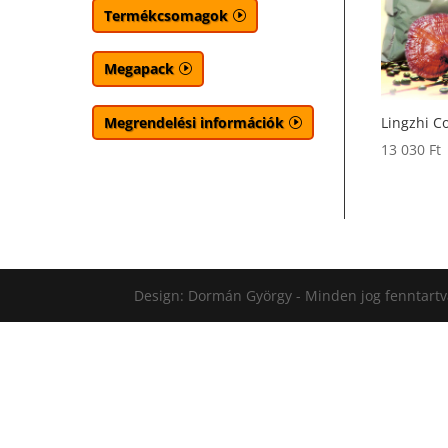
Termékcsomagok
Megapack
Megrendelési információk
Lingzhi C
13 030
Ft
Design: Dormán György - Minden jog fenntart