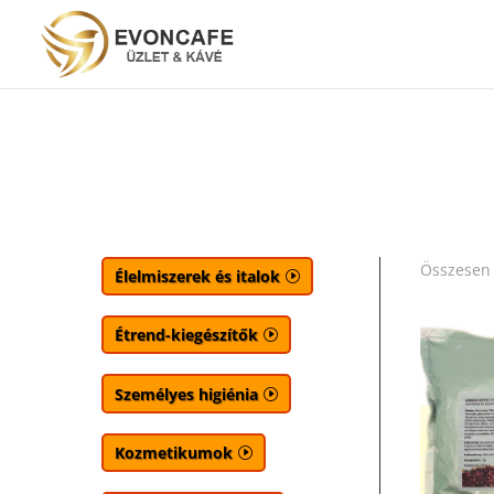
Összesen 
Élelmiszerek és italok
Étrend-kiegészítők
Személyes higiénia
Kozmetikumok